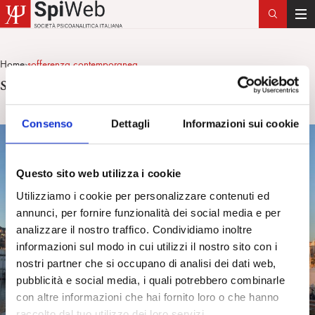
T
o
g
Home
sofferenza contemporanea
>
g
sofferenza contemporanea
l
e
n
Consenso
Dettagli
Informazioni sui cookie
a
v
i
Questo sito web utilizza i cookie
g
Utilizziamo i cookie per personalizzare contenuti ed
a
annunci, per fornire funzionalità dei social media e per
t
analizzare il nostro traffico. Condividiamo inoltre
i
informazioni sul modo in cui utilizzi il nostro sito con i
o
nostri partner che si occupano di analisi dei dati web,
n
pubblicità e social media, i quali potrebbero combinarle
con altre informazioni che hai fornito loro o che hanno
raccolto dal tuo utilizzo dei loro servizi.