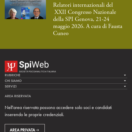
Relatori internazionali del
XXII Congresso Nazionale
della SPI Genova, 21-24
maggio 2026. A cura di Fausta
Cuneo
RUBRICHE
LA CURA
CHI SIAMO
LA SPI
SERVIZI
LA RICERCA
SPIPEDIA
TEAM DI SPIWEB
AREA RISERVATA
CULTURA E SOCIETÀ
CERCA UNO PSICOANALISTA
CONTATTI
Nell'area riservata possono accedere solo soci e candidati
MULTIMEDIA
ARCHIVIO STORICO
inserendo le proprie credenziali.
RIVISTE
AREA INTERNAZIONALE
CENTRI LOCALI DELLA SPI
PROSSIMI EVENTI
AREA PRIVATA