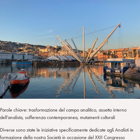
I
m
k
w
e
L
p
e
i
g
a
d
t
r
i
t
a
n
e
m
r
Parole chiave: trasformazione del campo analitico, assetto interno
dell’analista, sofferenza contemporanea, mutamenti culturali
Diverse sono state le iniziative specificamente dedicate agli Analisti in
formazione della nostra Società in occasione del XXII Congresso