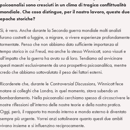
psicoanalisi sono cresciuti in un clima di tragica conflittualità
mondiale. Che cosa distingue, per il nostro lavoro, queste due
epoche storiche?
Sì, è vero. Anche durante la Seconda guerra mondiale molti analisti
furono costretti a fuggire, a migrare, a vivere esperienze profondamente
tormentate. Penso che non abbiamo dato sufficiente importanza al
tempo storico in cui Freud, ma anche lo stesso Winnicott, sono vissuti e
all’impatto che la guerra ha avuto su di loro. Tendiamo ad avvicinare
questi maestri esclusivamente da una prospettiva psicoanalitica, mentre
credo che abbiamo sottovalutato il peso dei fattori esterni.
Ricorderete che, durante le
Controversial Discussions
, Winnicott fece
notare ai colleghi che Londra, in quel momento, stava subendo un
bombardamento. Nella psicoanalisi cerchiamo spesso di circoscrivere le
nostre riflessioni all’interno delle nostre teorie e della nostra pratica.
Oggi, però, il rapporto tra mondo interno e mondo esterno è diventato
sempre più urgente. Vorrei anzi sottolineare quanto questi due ambiti
vivano insieme e si influenzino reciprocamente.