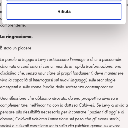
È come se le nuove esperienze fossero sempre qualche passo davanti a
n
noi, e la psicoanalisi continuasse a camminare nella loro direzione,
Rifiuta
s
cercando nuove parole per descriverle e nuovi concetti per
o
comprenderle.
La ringraziamo.
È stato un piacere.
Le parole di Ruggero Levy restituiscono l’immagine di una psicoanalisi
chiamata a confrontarsi con un mondo in rapida trasformazione: una
disciplina che, senza rinunciare ai propri fondamenti, deve mantenere
viva la capacità di interrogarsi sui nuovi linguaggi, sulle tecnologie
emergenti e sulle forme inedite della sofferenza contemporanea.
Una riflessione che abbiamo ritrovato, da una prospettiva diversa e
complementare, nell’incontro con la dott.ssa Caldwell. Se Levy ci invita a
pensare alla flessibilità necessaria per incontrare i pazienti di oggi e di
domani, Caldwell richiama l’attenzione sul peso che gli eventi storici,
sociali e culturali esercitano tanto sulla vita psichica quanto sul lavoro