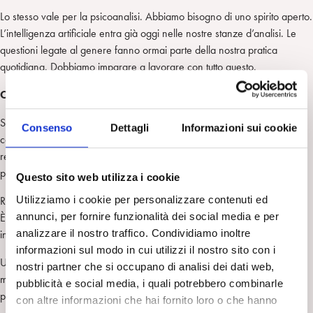
Lo stesso vale per la psicoanalisi. Abbiamo bisogno di uno spirito aperto.
L’intelligenza artificiale entra già oggi nelle nostre stanze d’analisi. Le
questioni legate al genere fanno ormai parte della nostra pratica
quotidiana. Dobbiamo imparare a lavorare con tutto questo.
Che cosa significa, in psicoanalisi, essere flessibili?
Significa mantenere un equilibrio tra tradizione e innovazione. Vuol dire
Consenso
Dettagli
Informazioni sui cookie
conoscere profondamente la storia e la teoria psicoanalitica, ma anche
restare aperti alle nuove situazioni che continuamente emergono e che
possono mettere alla prova i nostri modelli teorici.
Questo sito web utilizza i cookie
Utilizziamo i cookie per personalizzare contenuti ed
Raccontavo oggi di un mio paziente che lavora nel settore tecnologico.
annunci, per fornire funzionalità dei social media e per
È un hacker professionista: viene incaricato da aziende e banche di
analizzare il nostro traffico. Condividiamo inoltre
individuare le vulnerabilità dei loro sistemi di sicurezza.
informazioni sul modo in cui utilizzi il nostro sito con i
Un giorno mi disse: «Mi vergogno a raccontarle una cosa che mia
nostri partner che si occupano di analisi dei dati web,
moglie non sa. Utilizzo l’intelligenza artificiale per costruire scene
pubblicità e social media, i quali potrebbero combinarle
pornografiche».
con altre informazioni che hai fornito loro o che hanno