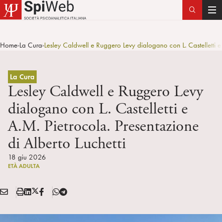
T
o
g
Home
La Cura
Lesley Caldwell e Ruggero Levy dialogano con L. Castelletti e 
>
>
g
l
e
La Cura
n
Lesley Caldwell e Ruggero Levy
a
dialogano con L. Castelletti e
v
A.M. Pietrocola. Presentazione
i
g
di Alberto Luchetti
a
18 giu 2026
t
ETÀ ADULTA
i
o
E
S
L
X
F
T
n
Condividi:
M
t
i
/
B
e
A
a
n
T
l