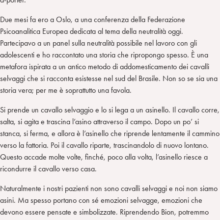
Due mesi fa ero a Oslo, a una conferenza della Federazione
Psicoanalitica Europea dedicata al tema della neutralità oggi.
Partecipavo a un panel sulla neutralità possibile nel lavoro con gli
adolescenti e ho raccontato una storia che ripropongo spesso. È una
metafora ispirata a un antico metodo di addomesticamento dei cavalli
selvaggi che si racconta esistesse nel sud del Brasile. Non so se sia una
storia vera; per me è soprattutto una favola.
Si prende un cavallo selvaggio e lo si lega a un asinello. Il cavallo corre,
salta, si agita e trascina l’asino attraverso il campo. Dopo un po’ si
stanca, si ferma, e allora è l’asinello che riprende lentamente il cammino
verso la fattoria. Poi il cavallo riparte, trascinandolo di nuovo lontano.
Questo accade molte volte, finché, poco alla volta, l’asinello riesce a
ricondurre il cavallo verso casa.
Naturalmente i nostri pazienti non sono cavalli selvaggi e noi non siamo
asini. Ma spesso portano con sé emozioni selvagge, emozioni che
devono essere pensate e simbolizzate. Riprendendo Bion, potremmo