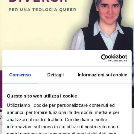
Consenso
Dettagli
Informazioni sui cookie
Questo sito web utilizza i cookie
Utilizziamo i cookie per personalizzare contenuti ed
RECENSIONI
annunci, per fornire funzionalità dei social media e per
Siamo tutti diversi! di T. Forcades. Recensione di S.
analizzare il nostro traffico. Condividiamo inoltre
Pazzaglia
informazioni sul modo in cui utilizzi il nostro sito con i
nostri partner che si occupano di analisi dei dati web,