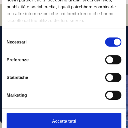
pubblicità e social media, i quali potrebbero combinarle
con altre informazioni che hai fornito loro o che hanno
raccolto dal tuo utilizzo dei loro servizi.
S
Necessari
e
l
e
Preferenze
z
i
o
Statistiche
n
e
Marketing
d
e
l
c
Accetta tutti
o