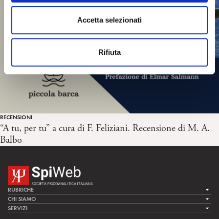
n
s
Accetta selezionati
e
n
Rifiuta
s
o
RECENSIONI
“A tu, per tu” a cura di F. Feliziani. Recensione di M. A.
Balbo
RUBRICHE
LA CURA
CHI SIAMO
LA SPI
SERVIZI
LA RICERCA
SPIPEDIA