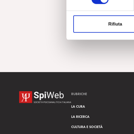
e
z
i
Rifiuta
o
n
e
d
e
l
c
o
n
s
RUBRICHE
e
n
LA CURA
s
LA RICERCA
o
CULTURA E SOCIETÀ