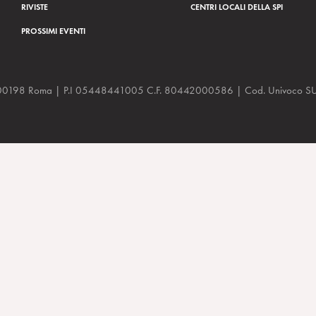
RIVISTE
CENTRI LOCALI DELLA SPI
PROSSIMI EVENTI
a, 48 00198 Roma | P.I 05448441005 C.F. 80442000586 | Cod. Univoco