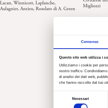
Civitarese in
Lacan, Winnicott, Laplanche,
Migliozzi
Aulagnier, Anzieu, Rosolato di A. Green
Consenso
Questo sito web utilizza i c
Utilizziamo i cookie per perso
nostro traffico. Condividiamo 
di analisi dei dati web, pubbl
che hanno raccolto dal tuo uti
S
Necessari
e
l