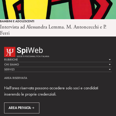
BAMBINI E ADOLESCENTI
Intervista ad Alessandra Lemma. M. Antoncecchi e P.
Ferri
RUBRICHE
LA CURA
CHI SIAMO
LA SPI
SERVIZI
LA RICERCA
SPIPEDIA
TEAM DI SPIWEB
AREA RISERVATA
CULTURA E SOCIETÀ
CERCA UNO PSICOANALISTA
CONTATTI
Nell'area riservata possono accedere solo soci e candidati
MULTIMEDIA
ARCHIVIO STORICO
inserendo le proprie credenziali.
RIVISTE
AREA INTERNAZIONALE
CENTRI LOCALI DELLA SPI
PROSSIMI EVENTI
AREA PRIVATA