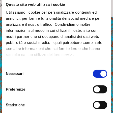
Questo sito web utilizza i cookie
Manifesto 4/3/2023 di S. Thanopulos
Utilizziamo i cookie per personalizzare contenuti ed
annunci, per fornire funzionalità dei social media e per
analizzare il nostro traffico. Condividiamo inoltre
informazioni sul modo in cui utilizzi il nostro sito con i
nostri partner che si occupano di analisi dei dati web,
pubblicità e social media, i quali potrebbero combinarle
con altre informazioni che hai fornito loro o che hanno
raccolto dal tuo utilizzo dei loro servizi.
S
Necessari
e
l
e
Preferenze
z
i
o
Statistiche
n