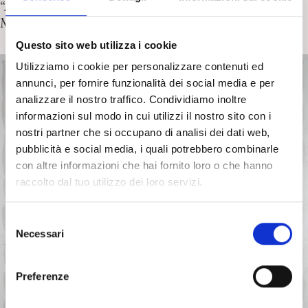
“All we imagine as light” di P. Kapadia. Recensione di A.
Meneghini
Questo sito web utilizza i cookie
Utilizziamo i cookie per personalizzare contenuti ed
annunci, per fornire funzionalità dei social media e per
analizzare il nostro traffico. Condividiamo inoltre
informazioni sul modo in cui utilizzi il nostro sito con i
nostri partner che si occupano di analisi dei dati web,
pubblicità e social media, i quali potrebbero combinarle
con altre informazioni che hai fornito loro o che hanno
raccolto dal tuo utilizzo dei loro servizi.
S
Necessari
e
l
e
Preferenze
z
i