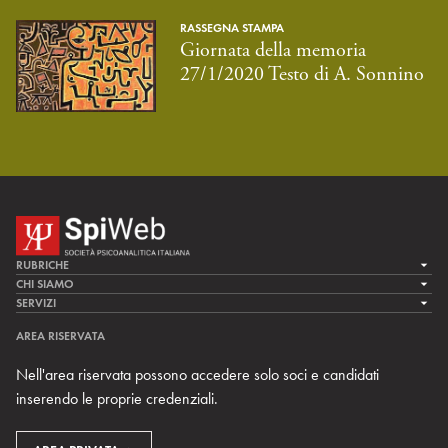
RASSEGNA STAMPA
Giornata della memoria
27/1/2020 Testo di A. Sonnino
RUBRICHE
LA CURA
CHI SIAMO
LA SPI
SERVIZI
LA RICERCA
SPIPEDIA
TEAM DI SPIWEB
AREA RISERVATA
CULTURA E SOCIETÀ
CERCA UNO PSICOANALISTA
CONTATTI
Nell'area riservata possono accedere solo soci e candidati
MULTIMEDIA
ARCHIVIO STORICO
inserendo le proprie credenziali.
RIVISTE
AREA INTERNAZIONALE
CENTRI LOCALI DELLA SPI
PROSSIMI EVENTI