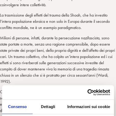
coinvolgere intere collettività.
La trasmissione degli effetti del trauma della Shoah, che ha investito
l’intera popolazione ebraica e non solo in Europa durante il secondo
conflitto mondiale, ne è un esempio paradigmatico.
Milioni di persone, infatti, durante la persecuzione nazifascista, sono
state portate a morte, senza una ragione comprensibile, dopo essere
state private dei propri beni, della propria dignità e dell’affetto dei propri
cari. Un trauma collettivo, che ha colpito un’intera popolazione ed i cui
effetti si sono riverberati sulle generazioni successive investite del
compito di dover mantenere viva la memoria di una tragedia rimasta
chiusa in un silenzio che si è protratto per circa sessant’anni (Wardi,
1992).
Ciò perché, come una ricca documentazione testimonia[1], i
sopravvissuti alla Shoah per oltre mezzo secolo non sono riusciti ad
esprimere i propri vissuti e a condividere i propri ricordi per la difficoltà
Consenso
Dettagli
Informazioni sui cookie
di rivivere l’esperienza patita attraverso il racconto[2], configurando