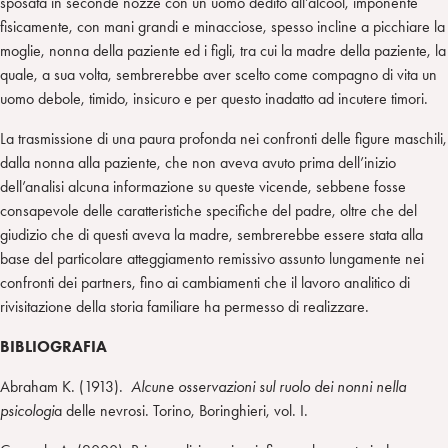
sposata in seconde nozze con un uomo dedito all’alcool, imponente
fisicamente, con mani grandi e minacciose, spesso incline a picchiare la
moglie, nonna della paziente ed i figli, tra cui la madre della paziente, la
quale, a sua volta, sembrerebbe aver scelto come compagno di vita un
uomo debole, timido, insicuro e per questo inadatto ad incutere timori.
La trasmissione di una paura profonda nei confronti delle figure maschili,
dalla nonna alla paziente, che non aveva avuto prima dell’inizio
dell’analisi alcuna informazione su queste vicende, sebbene fosse
consapevole delle caratteristiche specifiche del padre, oltre che del
giudizio che di questi aveva la madre, sembrerebbe essere stata alla
base del particolare atteggiamento remissivo assunto lungamente nei
confronti dei partners, fino ai cambiamenti che il lavoro analitico di
rivisitazione della storia familiare ha permesso di realizzare.
BIBLIOGRAFIA
Abraham K. (1913).
Alcune osservazioni sul ruolo dei nonni nella
psicologi
a delle nevrosi. Torino, Boringhieri, vol. I.