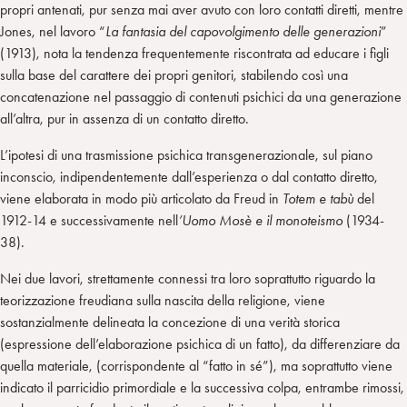
propri antenati, pur senza mai aver avuto con loro contatti diretti, mentre
Jones, nel lavoro “
La fantasia del capovolgimento delle generazioni
”
(1913), nota la tendenza frequentemente riscontrata ad educare i figli
sulla base del carattere dei propri genitori, stabilendo così una
concatenazione nel passaggio di contenuti psichici da una generazione
all’altra, pur in assenza di un contatto diretto.
L’ipotesi di una trasmissione psichica transgenerazionale, sul piano
inconscio, indipendentemente dall’esperienza o dal contatto diretto,
viene elaborata in modo più articolato da Freud in
Totem e tabù
del
1912-14 e successivamente nell
’Uomo Mosè e il monoteismo
(1934-
38).
Nei due lavori, strettamente connessi tra loro soprattutto riguardo la
teorizzazione freudiana sulla nascita della religione, viene
sostanzialmente delineata la concezione di una verità storica
(espressione dell’elaborazione psichica di un fatto), da differenziare da
quella materiale, (corrispondente al “fatto in sé”), ma soprattutto viene
indicato il parricidio primordiale e la successiva colpa, entrambe rimossi,