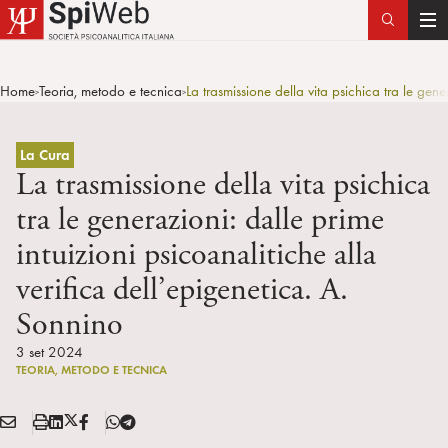
T
o
g
Home
Teoria, metodo e tecnica
La trasmissione della vita psichica tra le gene
>
>
g
l
e
La Cura
n
La trasmissione della vita psichica
a
tra le generazioni: dalle prime
v
intuizioni psicoanalitiche alla
i
g
verifica dell’epigenetica. A.
a
Sonnino
t
i
3 set 2024
o
TEORIA, METODO E TECNICA
n
E
S
L
X
F
T
Condividi:
M
t
i
/
B
e