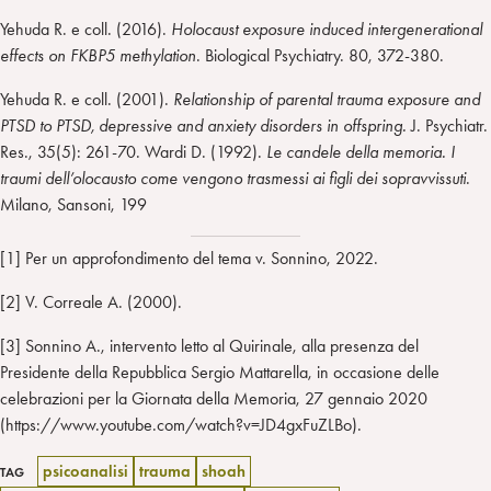
Yehuda R. e coll. (2016).
Holocaust exposure induced intergenerational
effects on FKBP5 methylation
. Biological Psychiatry. 80, 372-380.
Yehuda R. e coll. (2001).
Relationship of parental trauma exposure and
PTSD to PTSD, depressive and anxiety disorders in offspring.
J. Psychiatr.
Res., 35(5): 261-70. Wardi D. (1992).
Le candele della memoria. I
traumi dell’olocausto come vengono trasmessi ai figli dei sopravvissuti
.
Milano, Sansoni, 199
[1] Per un approfondimento del tema v. Sonnino, 2022.
[2] V. Correale A. (2000).
[3] Sonnino A., intervento letto al Quirinale, alla presenza del
Presidente della Repubblica Sergio Mattarella, in occasione delle
celebrazioni per la Giornata della Memoria, 27 gennaio 2020
(https://www.youtube.com/watch?v=JD4gxFuZLBo).
psicoanalisi
trauma
shoah
TAG