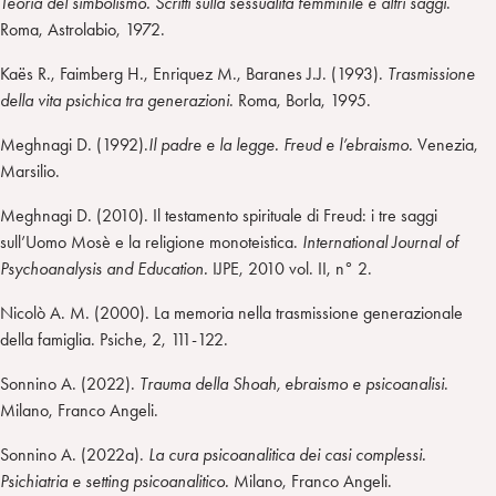
Teoria del simbolismo. Scritti sulla sessualità femminile e altri saggi
.
Roma, Astrolabio, 1972.
Kaës R., Faimberg H., Enriquez M., Baranes J.J. (1993).
Trasmissione
della vita psichica tra generazioni
. Roma, Borla, 1995.
Meghnagi D. (1992).
Il padre e la legge. Freud e l’ebraismo.
Venezia,
Marsilio.
Meghnagi D. (2010). Il testamento spirituale di Freud: i tre saggi
sull’Uomo Mosè e la religione monoteistica.
International Journal of
Psychoanalysis and Education.
IJPE, 2010 vol. II, n° 2.
Nicolò A. M. (2000). La memoria nella trasmissione generazionale
della famiglia. Psiche, 2, 111-122.
Sonnino A. (2022).
Trauma della Shoah, ebraismo e psicoanalisi
.
Milano, Franco Angeli.
Sonnino A. (2022a).
La cura psicoanalitica dei casi complessi.
Psichiatria e setting psicoanalitico.
Milano, Franco Angeli.