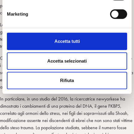
n
psicosomatico, in special modo se si tratta di esperienze traumatiche,
e
come dimostra anche l’epigenetica.
Marketing
d
e
La comparsa, infatti, di disturbi psichici, e perfino di alterazioni del
l
genoma, nelle popolazioni oggetto di traumi collettivi imponenti,
c
testimonia quanto profondi possono essere gli effetti di questa
Accetta tutti
o
trasmissione.
n
Gli studi di R. Yehuda (2001, 2016), infatti, hanno dimostrato che i figli e
s
Accetta selezionati
i nipoti delle vittime della Shoah, oltre ad avere una maggiore
e
suscettibilità a manifestare i sintomi del disturbo postraumatico, pur senza
n
essere stati loro stessi oggetto di traumatismi psichici, avrebbero subito
Rifiuta
s
alterazioni a livello del DNA.
o
In particolare, in uno studio del 2016, la ricercatrice newyorkese ha
dimostrato i cambiamenti di una proteina del DNA, il gene FKBP5,
correlato agli ormoni dello stress, nei figli dei sopravvissuti alla Shoah,
modificazione assente nei discendenti di ebrei che non sono stati vittime
dello steso trauma. La popolazione studiata, sebbene il numero fosse