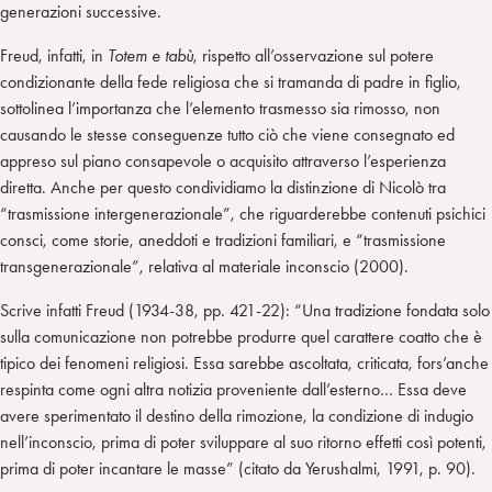
generazioni successive.
Freud, infatti, in
Totem e tabù
, rispetto all’osservazione sul potere
condizionante della fede religiosa che si tramanda di padre in figlio,
sottolinea l’importanza che l’elemento trasmesso sia rimosso, non
causando le stesse conseguenze tutto ciò che viene consegnato ed
appreso sul piano consapevole o acquisito attraverso l’esperienza
diretta. Anche per questo condividiamo la distinzione di Nicolò tra
“trasmissione intergenerazionale”, che riguarderebbe contenuti psichici
consci, come storie, aneddoti e tradizioni familiari, e “trasmissione
transgenerazionale”, relativa al materiale inconscio (2000).
Scrive infatti Freud (1934-38, pp. 421-22): “Una tradizione fondata solo
sulla comunicazione non potrebbe produrre quel carattere coatto che è
tipico dei fenomeni religiosi. Essa sarebbe ascoltata, criticata, fors’anche
respinta come ogni altra notizia proveniente dall’esterno… Essa deve
avere sperimentato il destino della rimozione, la condizione di indugio
nell’inconscio, prima di poter sviluppare al suo ritorno effetti così potenti,
prima di poter incantare le masse” (citato da Yerushalmi, 1991, p. 90).