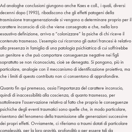
Ad analoghe conclusioni giungono anche Kaes e coll., i quali, diversi
decenni dopo (1993), ribadiscono che gli effetti patogeni della
trasmissione transgenerazionale si vengono a determinare proprio per il
carattere inconscio di ciò che viene consegnato e che, nella loro
esaustiva definizione, arriva a “colonizzare” la psiche di chi riceve il
contenuto trasmesso. L’esempio cui ricorrono gli autori francesi è relativo
alla presenza in famiglia di una patologia psichiatrica di cui soffrirebbe
un genitore e che può comportare conseguenze negative nei figli
soprattutto se non riconosciuta, cioè se denegata. Si pongono, più in
particolare, analogie con il meccanismo di identificazione proiettiva, ma
che i limiti di questo contributo non ci consentono di approfondire.
Quanto fin qui premesso, ossia l’importanza del carattere inconscio,
quindi di inaccessibilità alla coscienza, di quanto trasmesso, per
sottolineare l’osservazione relativa al fatto che proprio le conseguenze
psichiche degli eventi traumatici sono quelle che, in modo particolare,
risentono del fenomeno della trasmissione alle generazioni successive
dei propri effetti. Ovviamente, ci riferiamo a traumi dotati di particolare
complessità, per la loro gravità, profondità o per essere tali da