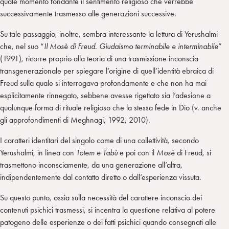
quale momento fondante il sentimento religioso che verrebbe
successivamente trasmesso alle generazioni successive.
Su tale passaggio, inoltre, sembra interessante la lettura di Yerushalmi
che, nel suo “
Il Mosè di Freud. Giudaismo terminabile e interminabile
”
(1991), ricorre proprio alla teoria di una trasmissione inconscia
transgenerazionale per spiegare l’origine di quell’identità ebraica di
Freud sulla quale si interrogava profondamente e che non ha mai
esplicitamente rinnegato, sebbene avesse rigettato sia l’adesione a
qualunque forma di rituale religioso che la stessa fede in Dio (v. anche
gli approfondimenti di Meghnagi, 1992, 2010).
I caratteri identitari del singolo come di una collettività, secondo
Yerushalmi, in linea con
Totem e Tabù
e poi con il
Mosè
di Freud, si
trasmettono inconsciamente, da una generazione all’altra,
indipendentemente dal contatto diretto o dall’esperienza vissuta.
Su questo punto, ossia sulla necessità del carattere inconscio dei
contenuti psichici trasmessi, si incentra la questione relativa al potere
patogeno delle esperienze o dei fatti psichici quando consegnati alle