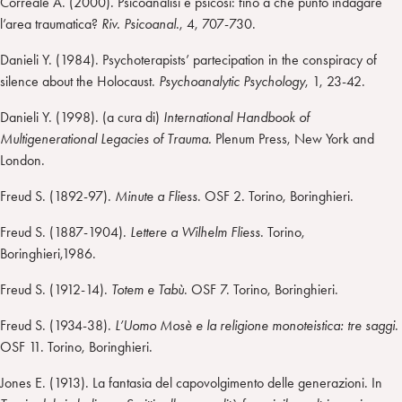
Correale A. (2000). Psicoanalisi e psicosi: fino a che punto indagare
l’area traumatica?
Riv. Psicoanal
., 4, 707-730.
Danieli Y. (1984). Psychoterapists’ partecipation in the conspiracy of
silence about the Holocaust.
Psychoanalytic Psychology
, 1, 23-42.
Danieli Y. (1998). (a cura di)
International Handbook of
Multigenerational Legacies of Trauma.
Plenum Press, New York and
London.
Freud S. (1892-97).
Minute a Fliess
. OSF 2. Torino, Boringhieri.
Freud S. (1887-1904).
Lettere a Wilhelm Fliess
. Torino,
Boringhieri,1986.
Freud S. (1912-14).
Totem e Tabù
. OSF 7. Torino, Boringhieri.
Freud S. (1934-38).
L’Uomo Mosè e la religione monoteistica: tre saggi
.
OSF 11. Torino, Boringhieri.
Jones E. (1913). La fantasia del capovolgimento delle generazioni. In