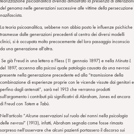
teorizzazione psicoanalitica avendo dimostrato la presenza di alterazioni
del genoma nelle generazioni successive alle vittime della persecuzione
nazifascista.
La teoria psicoanalitica, sebbene non abbia posto le influenze psichiche
trasmesse dalle generazioni precedenti al centro dei diversi modelli
clinici, si è occupata molto precocemente del loro passaggio inconscio
da una generazione all’altra.
Se già Freud in una lettera a Fliess (11 gennaio 1897) e nella
Minuta L
del 1897, accenna alla psicosi quale patologia causata da una nevrosi
presente nella generazione precedente ed alla “trasmissione della
combinazione di esperienze proprie con le vicende vissute dai genitori e
perfino dagli antenati”, sarà nel 1913 che verranno prodotti
sull’argomento i contributi più significativi di Abraham, Jones ed ancora
di Freud con
Totem e Tabù.
Nell’articolo “
Alcune osservazioni sul ruolo dei nonni nella psicologia
delle nevrosi
” (1913), infatti, Abraham segnala come fosse rimasto
sorpreso nell’osservare che alcuni pazienti portassero il discorso sui