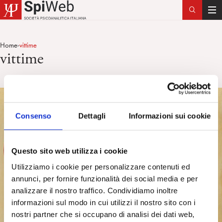
T
o
g
Home
vittime
>
g
vittime
l
e
n
a
v
Consenso
Dettagli
Informazioni sui cookie
i
g
a
Questo sito web utilizza i cookie
t
Utilizziamo i cookie per personalizzare contenuti ed
i
annunci, per fornire funzionalità dei social media e per
o
analizzare il nostro traffico. Condividiamo inoltre
n
informazioni sul modo in cui utilizzi il nostro sito con i
nostri partner che si occupano di analisi dei dati web,