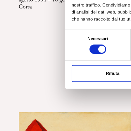
nostro traffico. Condividiamo 
Corsa
di analisi dei dati web, pubbl
che hanno raccolto dal tuo uti
S
Necessari
e
l
e
z
i
Rifiuta
o
n
e
d
e
l
c
o
n