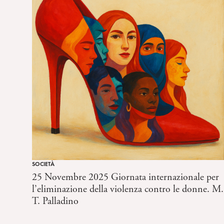
s
e
n
s
o
SOCIETÀ
25 Novembre 2025 Giornata internazionale per
l’eliminazione della violenza contro le donne. M.
T. Palladino