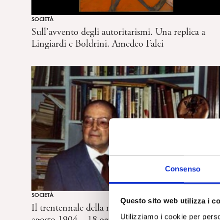
SOCIETÀ
Sull’avvento degli autoritarismi. Una replica a
Lingiardi e Boldrini. Amedeo Falci
Consenso
SOCIETÀ
Questo sito web utilizza i c
Il trentennale della morte di Emilio Servadio (14
Utilizziamo i cookie per perso
agosto 1904 – 18 gennaio 1995). A cura di R.