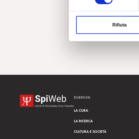
e
z
i
Rifiuta
o
n
e
d
e
l
c
o
n
s
RUBRICHE
e
n
LA CURA
s
LA RICERCA
o
CULTURA E SOCIETÀ