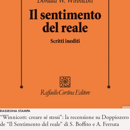
RASSEGNA STAMPA
“Winnicott: creare sé stessi”: la recensione su Doppiozero
de “Il Sentimento del reale” di S. Boffito e A. Ferruta