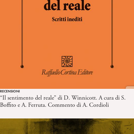
RECENSIONI
“Il sentimento del reale” di D. Winnicott. A cura di S.
Boffito e A. Ferruta. Commento di A. Cordioli