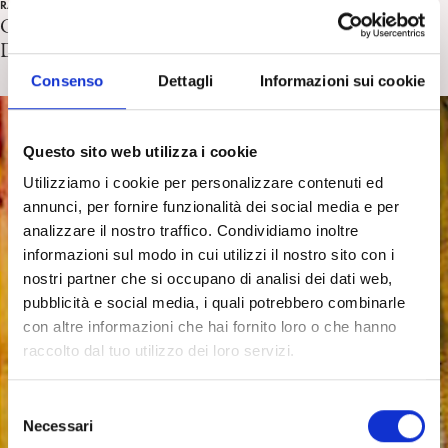
RASSEGNA STAMPA
Gli scritti inediti per un ritorno a Winnicott di D.
D’Alessandro, Huffpost 9/02/2025
Consenso
Dettagli
Informazioni sui cookie
Questo sito web utilizza i cookie
Utilizziamo i cookie per personalizzare contenuti ed
annunci, per fornire funzionalità dei social media e per
analizzare il nostro traffico. Condividiamo inoltre
informazioni sul modo in cui utilizzi il nostro sito con i
nostri partner che si occupano di analisi dei dati web,
pubblicità e social media, i quali potrebbero combinarle
con altre informazioni che hai fornito loro o che hanno
raccolto dal tuo utilizzo dei loro servizi.
S
Necessari
e