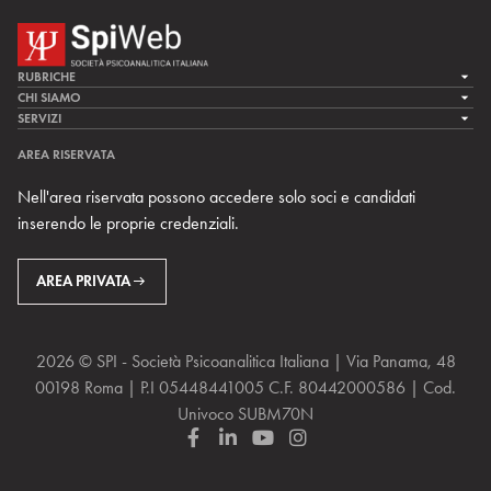
RUBRICHE
LA CURA
CHI SIAMO
LA SPI
SERVIZI
LA RICERCA
SPIPEDIA
TEAM DI SPIWEB
AREA RISERVATA
CULTURA E SOCIETÀ
CERCA UNO PSICOANALISTA
CONTATTI
Nell'area riservata possono accedere solo soci e candidati
MULTIMEDIA
ARCHIVIO STORICO
inserendo le proprie credenziali.
RIVISTE
AREA INTERNAZIONALE
CENTRI LOCALI DELLA SPI
PROSSIMI EVENTI
AREA PRIVATA
2026 © SPI - Società Psicoanalitica Italiana | Via Panama, 48
00198 Roma | P.I 05448441005 C.F. 80442000586 | Cod.
Univoco SUBM70N
F
L
Y
I
a
i
o
n