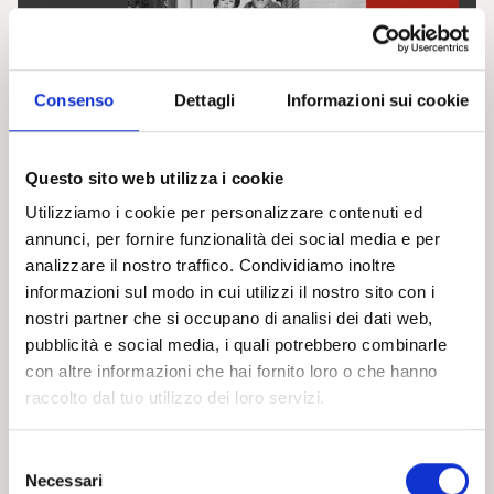
Consenso
Dettagli
Informazioni sui cookie
Cultura e Società
Questo sito web utilizza i cookie
RECENSIONI CINEMA
Utilizziamo i cookie per personalizzare contenuti ed
“L’invasione degli ultracorpi” di Don Siegel.
annunci, per fornire funzionalità dei social media e per
Recensione di Angelo Moroni
analizzare il nostro traffico. Condividiamo inoltre
informazioni sul modo in cui utilizzi il nostro sito con i
RECENSIONI CINEMA
nostri partner che si occupano di analisi dei dati web,
“Un tram che si chiama Desiderio” di E. Kazan.
pubblicità e social media, i quali potrebbero combinarle
Recensione di Ludovica Blandino
con altre informazioni che hai fornito loro o che hanno
Leggi articoli
raccolto dal tuo utilizzo dei loro servizi.
PSICOANALISI E CULTURA
S
Necessari
e