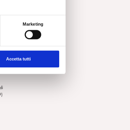
Marketing
a
o,
Accetta tutti
 il
di
9)