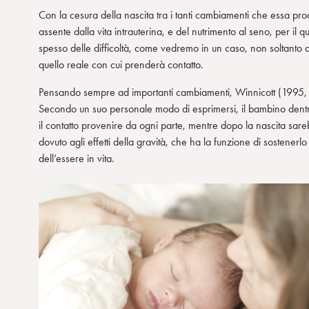
Con la cesura della nascita tra i tanti cambiamenti che essa pro
n
assente dalla vita intrauterina, e del nutrimento al seno, per il qu
s
spesso delle difficoltà, come vedremo in un caso, non soltanto di
o
quello reale con cui prenderà contatto.
Pensando sempre ad importanti cambiamenti, Winnicott (1995, pp
Secondo un suo personale modo di esprimersi, il bambino dentro
il contatto provenire da ogni parte, mentre dopo la nascita sareb
dovuto agli effetti della gravità, che ha la funzione di sostenerlo
dell’essere in vita.