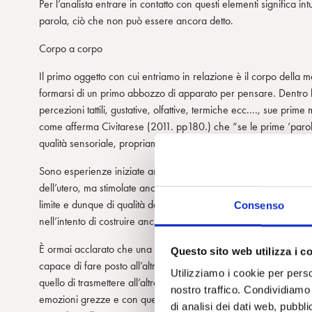
Per l’analista entrare in contatto con questi elementi significa int
parola, ciò che non può essere ancora detto.
Corpo a corpo
Il primo oggetto con cui entriamo in relazione è il corpo della ma
formarsi di un primo abbozzo di apparato per pensare. Dentro l’
percezioni tattili, gustative, olfattive, termiche ecc.…, sue prim
come afferma Civitarese (2011. pp180.) che “se le prime ‘parole
qualità sensoriale, propriamente somatopsichica, anche quando
Sono esperienze iniziate ancora prima della nostra nascita, dura
dell’utero, ma stimolate anche dai movimenti del feto, da cui l’
limite e dunque di qualità del contenitore. In buona sostanza tutt
Consenso
nell’intento di costruire anche una nostra soggettività.
È ormai acclarato che una mente per crescere necessita di un’a
Questo sito web utilizza i c
capace di fare posto all’altro, di elaborazione della emotività in 
Utilizziamo i cookie per perso
quello di trasmettere all’altra mente, quei tools for thinking, che
nostro traffico. Condividiamo 
emozioni grezze e con quelle dell’altro rendendo la propria men
di analisi dei dati web, pubbl