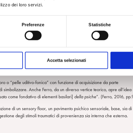
 gruppo. (Bion, 1996, pp. 117).
lizzo dei loro servizi.
Preferenze
Statistiche
nte, se non unica, la modalità sensoriale di fare e costruire esperienza 
.
engono già in sé proto apprendimenti, preverbali e pre-simbolici che nascon
ve.
Accetta selezionati
erienze strutturanti legate al corpo della madre come il ritmo del respiro,
ente stabile, di essere in uno spazio.
oro o “pelle uditivo-fonica” con funzione di acquisizione da parte
 di simbolizzare. Anche Ferro, da un diverso vertice teorico, apre all’idea 
ato come fondativo di elementi basilari]
della psiche
”. (Ferro, 2016, pp.
zione di un sensory floor, un pavimento psichico sensoriale, base, sia di
stione degli stimoli traumatici di provenienza sia interna che esterna.