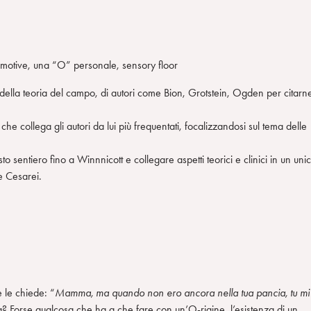
ie emotive, una “O” personale, sensory floor
 della teoria del campo, di autori come Bion, Grotstein, Ogden per citarn
he collega gli autori da lui più frequentati, focalizzandosi sul tema delle
 sentiero fino a Winnnicott e collegare aspetti teorici e clinici in un uni
De Cesarei.
le chiede: “
Mamma, ma quando non ero ancora nella tua pancia, tu mi
Forse qualcosa che ha a che fare con un’O-rigine, l’esistenza di un