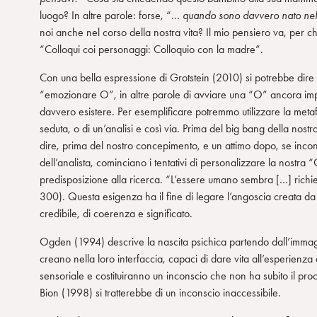
luogo? In altre parole: forse, “…
quando sono davvero nato nel
noi anche nel corso della nostra vita? Il mio pensiero va, per c
“Colloqui coi personaggi: Colloquio con la madre”.
Con una bella espressione di Grotstein (2010) si potrebbe dire
“emozionare O”, in altre parole di avviare una “O” ancora i
davvero esistere. Per esemplificare potremmo utilizzare la meta
seduta, o di un’analisi e così via. Prima del big bang della nost
dire, prima del nostro concepimento, e un attimo dopo, se inco
dell’analista, cominciano i tentativi di personalizzare la nostra
predisposizione alla ricerca. “L’essere umano sembra […] richie
300). Questa esigenza ha il fine di legare l’angoscia creata da O,
credibile, di coerenza e significato.
Ogden (1994) descrive la nascita psichica partendo dall’immag
creano nella loro interfaccia, capaci di dare vita all’esperien
sensoriale e costituiranno un inconscio che non ha subito il pro
Bion (1998) si tratterebbe di un inconscio inaccessibile.