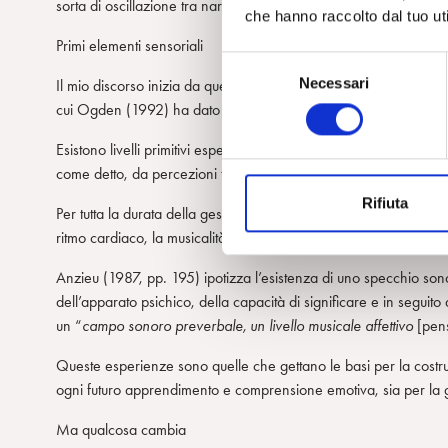
sorta di oscillazione tra narcisismo e socialismo, tra soggetto e
che hanno raccolto dal tuo uti
Primi elementi sensoriali
S
Necessari
Il mio discorso inizia da quello spazio/tempo nel quale è domina
e
cui Ogden (1992) ha dato il nome di modalità contiguo-autistica
l
e
Esistono livelli primitivi esperienziali e comunicativi che cont
z
come detto, da percezioni tattili, sonore, olfattive, visive, gustati
i
Rifiuta
o
Per tutta la durata della gestazione, continueranno a prodursi esp
n
ritmo cardiaco, la musicalità dei fluidi, la percezione di un ambi
e
Anzieu (1987, pp. 195) ipotizza l’esistenza di uno specchio son
d
dell’apparato psichico, della capacità di significare e in seguito
e
un “
campo sonoro preverbale, un livello musicale affettivo
[pens
l
c
Queste esperienze sono quelle che gettano le basi per la costru
o
ogni futuro apprendimento e comprensione emotiva, sia per la ge
n
s
Ma qualcosa cambia
e