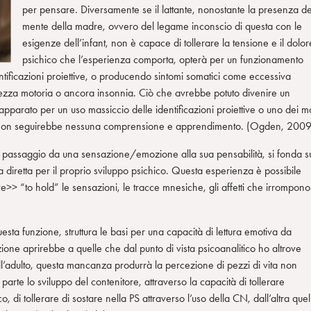
per pensare. Diversamente se il lattante, nonostante la presenza de
mente della madre, ovvero del legame inconscio di questa con le
esigenze dell’infant, non è capace di tollerare la tensione e il dolor
psichico che l’esperienza comporta, opterà per un funzionamento
ntificazioni proiettive, o producendo sintomi somatici come eccessiva
etezza motoria o ancora insonnia. Ciò che avrebbe potuto divenire un
pparato per un uso massiccio delle identificazioni proiettive o uno dei m
za non seguirebbe nessuna comprensione e apprendimento. (Ogden, 2009
 passaggio da una sensazione/emozione alla sua pensabilità, si fonda s
a diretta per il proprio sviluppo psichico. Questa esperienza è possibile
>> “to hold” le sensazioni, le tracce mnesiche, gli affetti che irrompono
a funzione, struttura le basi per una capacità di lettura emotiva da
ne aprirebbe a quelle che dal punto di vista psicoanalitico ho altrove
ll’adulto, questa mancanza produrrà la percezione di pezzi di vita non
rte lo sviluppo del contenitore, attraverso la capacità di tollerare
o, di tollerare di sostare nella PS attraverso l’uso della CN, dall’altra quel