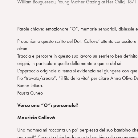
William Bouguereau, Young Mother Gazing at Her Child, 1871
Parole chiave: emozionare “O”, memorie sensoriali, disless
Proponiamo questo scritto del Dott. Collova’ attento conoscitore
alcuni.
Traccia e percorre in questo suo lavoro un sentiero ben definito c
origini, in particolare quelle della mente e quelle del sé.
L’approccio originale al tema si evidenzia nel giungere con questo
filo “trovato/creato”, “il filo della vita” per citare Anna Oliva 
Buona lettura.
Fausta Cuneo
Verso una “O”: personale?
Maurizio Collovà
Una mamma mi racconta un po’ perplessa del suo bambino che 
pensavi
?” Cosa sta chiedendo questo bambino alla sua mamma? 