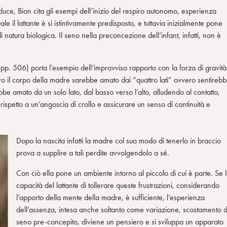
duce, Bion cita gli esempi dell’inizio del respiro autonomo, esperienza
ale il lattante è sì istintivamente predisposto, e tuttavia inizialmente pone
 natura biologica. Il seno nella preconcezione dell’infant, infatti, non è
. 506) porta l’esempio dell’improvviso rapporto con la forza di gravità
 il corpo della madre sarebbe amato dai “quattro lati” ovvero sentireb
be amato da un solo lato, dal basso verso l’alto, alludendo al contatto,
 rispetto a un’angoscia di crollo e assicurare un senso di continuità e
Dopo la nascita infatti la madre col suo modo di tenerlo in braccio
prova a supplire a tali perdite avvolgendolo a sé.
Con ciò ella pone un ambiente intorno al piccolo di cui è parte. Se 
capacità del lattante di tollerare queste frustrazioni, considerando
l’apporto della mente della madre, è sufficiente, l’esperienza
dell’assenza, intesa anche soltanto come variazione, scostamento d
seno pre-concepito, diviene un pensiero e si sviluppa un apparato