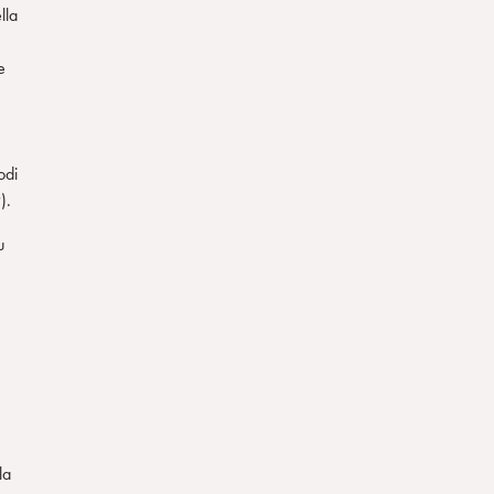
lla
e
odi
).
u
la