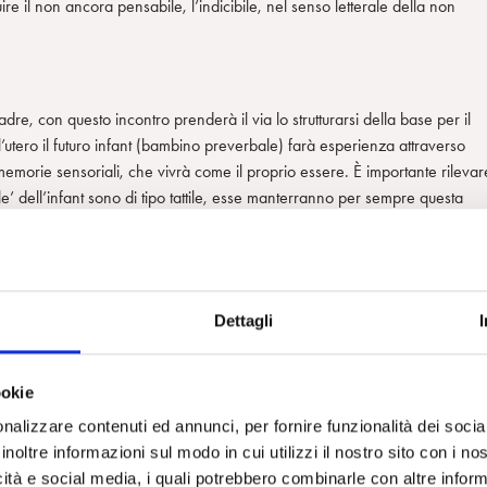
uire il non ancora pensabile, l’indicibile, nel senso letterale della non
dre, con questo incontro prenderà il via lo strutturarsi della base per il
utero il futuro infant (bambino preverbale) farà esperienza attraverso
e memorie sensoriali, che vivrà come il proprio essere. È importante rilevar
’ dell’infant sono di tipo tattile, esse manterranno per sempre questa
 diverranno espressione del pensiero simbolico”.
nte la vita intrauterina, vissute ad esempio nel rapporto con la parete
esperienza si genera, prodromi di ciò che sarà un senso dello spazio e del
o questo ci dice che nasciamo già in un’intercorporeità e intersoggettività
Dettagli
ltra mente che possieda però specifiche caratteristiche. Una mente che s
ookie
un’ottica di condivisione/restituzione. Inoltre che abbia tra i suoi compiti
nalizzare contenuti ed annunci, per fornire funzionalità dei socia
 in futuro potranno consentirle di fare le stesse operazioni con le proprie
inoltre informazioni sul modo in cui utilizzi il nostro sito con i n
te sufficientemente libera e al tempo stesso capace di condivisione, in 
icità e social media, i quali potrebbero combinarle con altre inform