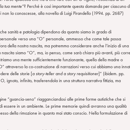
la tua mente”
? Perché è così importante questa domanda per ciascuno d
hi non la conoscesse, alla novella di Luigi Pirandello (1994. pp. 2687)
 che sanità e patologia dipendono da quanto siamo in grado di
mpersonale verso una “O” personale, ammesso che come tale possa
fora della nostra nascita, ma potremmo considerare anche l’inizio di una
ra nascita siamo “O”, ma, io penso, come sarà chiaro più avanti, più corre
ntriamo una mente sufficientemente funzionante, quella della madre o
 “O” attraverso la co-costruzione di narrazioni verso cui abbiamo una inna
dere delle storie [
a story-teller and a story requisitioner
]” (ibidem. pp.
 ignoto, infinito, trasferendola in una struttura narrativa fittizia, ma
ine “guancia-seno” riagganciandosi alle prime forme autistiche che si
za di essere in un ambiente. Le prime memorie quindi avranno una qualità
cesso della rimozione in quanto mai stato conscio. Nella formulazione di