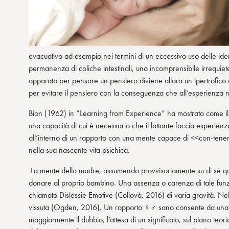
evacuativo ad esempio nei termini di un eccessivo uso delle ide
permanenza di coliche intestinali, una incomprensibile irrequi
apparato per pensare un pensiero diviene allora un ipertrofico a
per evitare il pensiero con la conseguenza che all’esperien
Bion (1962) in “Learning from Experience” ha mostrato come il
una capacità di cui è necessario che il lattante faccia esperienz
all’interno di un rapporto con una mente capace di <<con-tenere
nella sua nascente vita psichica.
La mente della madre, assumendo provvisoriamente su di sé quest
donare al proprio bambino. Una assenza o carenza di tale funzio
chiamato Dislessie Emotive (Collovà, 2016) di varia gravità. Ne
vissuta (Ogden, 2016). Un rapporto
♀♂
sano consente da una pa
maggiormente il dubbio, l’attesa di un significato, sul piano teoric