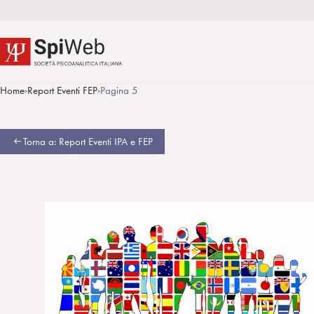
Home
Report Eventi FEP
Pagina 5
>
>
Torna a: Report Eventi IPA e FEP