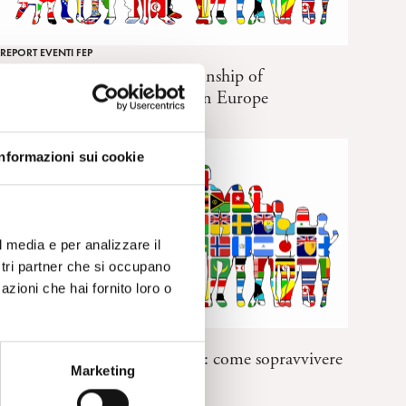
REPORT EVENTI FEP
Trends in the evolving relationship of
psychoanalysis to university in Europe
Informazioni sui cookie
l media e per analizzare il
ostri partner che si occupano
azioni che hai fornito loro o
REPORT EVENTI FEP
Il break down in adolescenza: come sopravvivere
Marketing