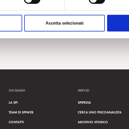
« Precedente
1
…
3
4
5
Accetta selezionati
CHI SIAMO
SERVIZI
LA SPI
SPIPEDIA
TEAM DI SPIWEB
CERCA UNO PSICOANALISTA
CONTATTI
ARCHIVIO STORICO