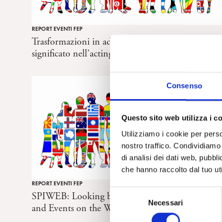
REPORT EVENTI FEP
Trasformazioni in adolescenza: la ricerca del
significato nell’acting out violento
Consenso
Questo sito web utilizza i c
Utilizziamo i cookie per perso
nostro traffico. Condividiamo 
di analisi dei dati web, pubbl
che hanno raccolto dal tuo uti
REPORT EVENTI FEP
S
SPIWEB: Looking beyond the Couch: Videos
Necessari
e
and Events on the Website
l