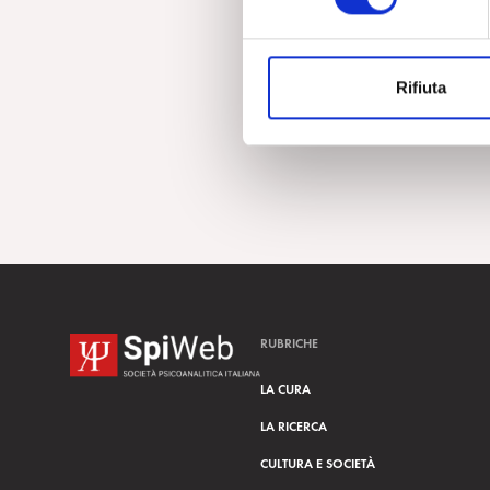
e
z
i
Rifiuta
o
n
e
d
e
l
c
o
n
s
RUBRICHE
e
n
LA CURA
s
LA RICERCA
o
CULTURA E SOCIETÀ