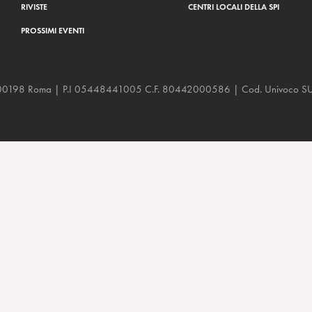
RIVISTE
CENTRI LOCALI DELLA SPI
PROSSIMI EVENTI
a, 48 00198 Roma | P.I 05448441005 C.F. 80442000586 | Cod. Univoco