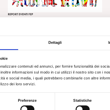
REPORT EVENTI FEP
Presentazione di SPIWEB al 28° Congresso FEP
Stoccolma 27-29 marzo 2015
Dettagli
ookie
nalizzare contenuti ed annunci, per fornire funzionalità dei socia
inoltre informazioni sul modo in cui utilizzi il nostro sito con i n
icità e social media, i quali potrebbero combinarle con altre inform
lizzo dei loro servizi.
REPORT EVENTI FEP
Dare forma alla mente: il potere trasformativo
Preferenze
Statistiche
della reverie psicoanalitica