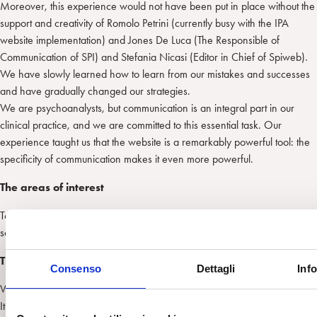
Moreover, this experience would not have been put in place without the
support and creativity of Romolo Petrini (currently busy with the IPA
website implementation) and Jones De Luca (The Responsible of
Communication of SPI) and Stefania Nicasi (Editor in Chief of Spiweb).
We have slowly learned how to learn from our mistakes and successes
and have gradually changed our strategies.
We are psychoanalysts, but communication is an integral part in our
clinical practice, and we are committed to this essential task. Our
experience taught us that the website is a remarkably powerful tool: the
specificity of communication makes it even more powerful.
The areas of interest
Today, to illustrate the potential of our website to you I have identified
some areas of interest that cross, overlap, and enhance one another.
The Identity Area
Consenso
Dettagli
Inf
Who we are, how we treat and how we become analysts.
It is important to communicate to the others, and to tell to ourselves, our