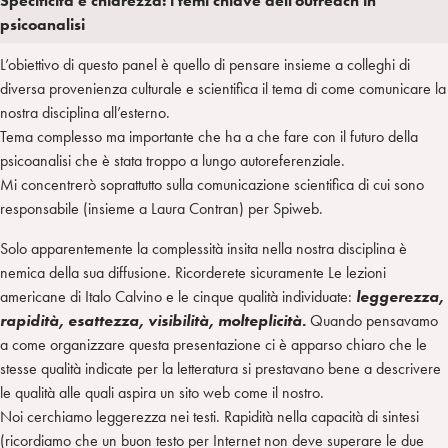
Specificità e chiarezza: i temi chiave dell’outreach in
a
d
t
r
psicoanalisi
i
t
a
L’obiettivo di questo panel è quello di pensare insieme a colleghi di
n
e
m
diversa provenienza culturale e scientifica il tema di come comunicare la
r
nostra disciplina all’esterno.
Tema complesso ma importante che ha a che fare con il futuro della
psicoanalisi che è stata troppo a lungo autoreferenziale.
Mi concentrerò soprattutto sulla comunicazione scientifica di cui sono
responsabile (insieme a Laura Contran) per Spiweb.
Solo apparentemente la complessità insita nella nostra disciplina è
nemica della sua diffusione. Ricorderete sicuramente Le lezioni
americane di Italo Calvino e le cinque qualità individuate:
leggerezza,
rapidità, esattezza, visibilità, molteplicità.
Quando pensavamo
a come organizzare questa presentazione ci è apparso chiaro che le
stesse qualità indicate per la letteratura si prestavano bene a descrivere
le qualità alle quali aspira un sito web come il nostro.
Noi cerchiamo leggerezza nei testi. Rapidità nella capacità di sintesi
(ricordiamo che un buon testo per Internet non deve superare le due