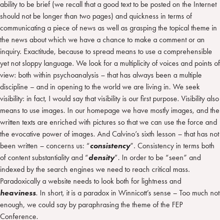
ability to be brief (we recall that a good text to be posted on the Internet
should not be longer than two pages) and quickness in terms of
communicating a piece of news as well as grasping the topical theme in
the news about which we have a chance to make a comment or an
inquiry. Exactitude, because to spread means to use a comprehensible
yet not sloppy language. We look for a multiplicity of voices and points of
view: both within psychoanalysis – that has always been a multiple
discipline – and in opening to the world we are living in. We seek
visibility: in fact, I would say that visibility is our first purpose. Visibility also
means to use images. In our homepage we have mostly images, and the
written texts are enriched with pictures so that we can use the force and
the evocative power of images. And Calvino’s sixth lesson – that has not
been written – concerns us: “
consistency
”. Consistency in terms both
of content substantiality and “
density
”. In order to be “seen” and
indexed by the search engines we need to reach critical mass.
Paradoxically a website needs to look both for lightness and
heaviness
. In short, it is a paradox in Winnicott’s sense – Too much not
enough, we could say by paraphrasing the theme of the FEP
Conference.