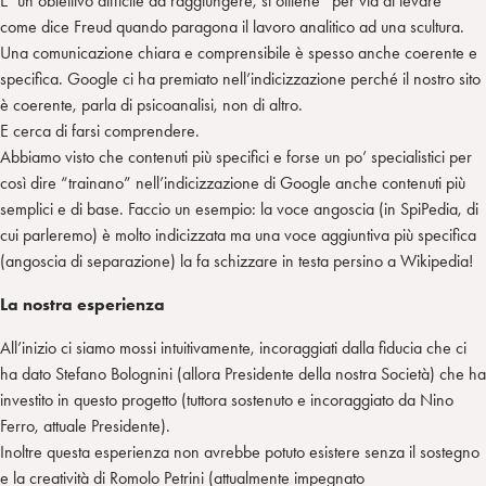
E’ un obiettivo difficile da raggiungere, si ottiene “per via di levare”
come dice Freud quando paragona il lavoro analitico ad una scultura.
Una comunicazione chiara e comprensibile è spesso anche coerente e
specifica. Google ci ha premiato nell’indicizzazione perché il nostro sito
è coerente, parla di psicoanalisi, non di altro.
E cerca di farsi comprendere.
Abbiamo visto che contenuti più specifici e forse un po’ specialistici per
così dire “trainano” nell’indicizzazione di Google anche contenuti più
semplici e di base. Faccio un esempio: la voce angoscia (in SpiPedia, di
cui parleremo) è molto indicizzata ma una voce aggiuntiva più specifica
(angoscia di separazione) la fa schizzare in testa persino a Wikipedia!
La nostra esperienza
All’inizio ci siamo mossi intuitivamente, incoraggiati dalla fiducia che ci
ha dato Stefano Bolognini (allora Presidente della nostra Società) che ha
investito in questo progetto (tuttora sostenuto e incoraggiato da Nino
Ferro, attuale Presidente).
Inoltre questa esperienza non avrebbe potuto esistere senza il sostegno
e la creatività di Romolo Petrini (attualmente impegnato