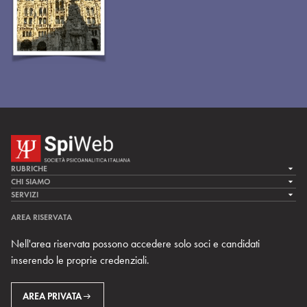
RUBRICHE
LA CURA
CHI SIAMO
LA SPI
SERVIZI
LA RICERCA
SPIPEDIA
TEAM DI SPIWEB
AREA RISERVATA
CULTURA E SOCIETÀ
CERCA UNO PSICOANALISTA
CONTATTI
Nell'area riservata possono accedere solo soci e candidati
MULTIMEDIA
ARCHIVIO STORICO
inserendo le proprie credenziali.
RIVISTE
AREA INTERNAZIONALE
CENTRI LOCALI DELLA SPI
PROSSIMI EVENTI
AREA PRIVATA