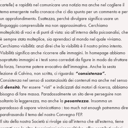
cartelle) e rapidità nel comunicare una notizia ma anche nel cogliere il
tema emergente nella cronaca che ci dia spunto per un commento e per
un approfondimento. Esattezza, perché divulgare significa usare un
linguaggio comprensibile ma non approssimativo. Cerchiamo
molteplicità di voci e di punti di vista: sia all’interno della psicoanalisi, che
è sempre stata molteplice, sia aprendoci al mondo nel quale viviamo.
Cerchiamo visibilità: anzi direi che la visibilità è il nostro primo intento.
Visibilità significa anche ricorrere alle immagini. In homepage abbiamo
soprattutto immagini e i testi sono corredati da figure in modo da sfruttare
la forza, l’enorme potere evocativo dell’immagine. Anche la sesta
lezione di Calvino, non scritta, ci riguarda:
“consistenza”.
Consistenza nel senso di sostanziosità dei contenuti ma anche nel senso
di
densità
. Per essere “visti” e indicizzati dai motori di ricerca, abbiamo
bisogno di fare massa. Paradossalmente un sito deve perseguire non
soltanto la leggerezza, ma anche la
pesantezza
. Insomma un
paradosso di sapore winnicottiano : too much not enough potremmo dire
parafrasando il tema del nostro Convegno FEP.
Il sito della nostra Società si rivolge sia all’interno che all’esterno, tiene