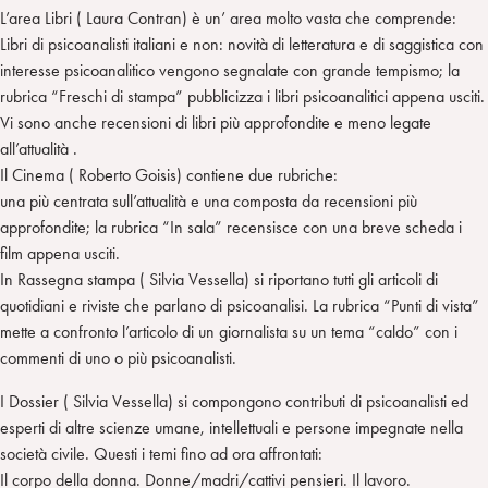
L’area Libri ( Laura Contran) è un’ area molto vasta che comprende:
Libri di psicoanalisti italiani e non: novità di letteratura e di saggistica con
interesse psicoanalitico vengono segnalate con grande tempismo; la
rubrica “Freschi di stampa” pubblicizza i libri psicoanalitici appena usciti.
Vi sono anche recensioni di libri più approfondite e meno legate
all’attualità .
Il Cinema ( Roberto Goisis) contiene due rubriche:
una più centrata sull’attualità e una composta da recensioni più
approfondite; la rubrica “In sala” recensisce con una breve scheda i
film appena usciti.
In Rassegna stampa ( Silvia Vessella) si riportano tutti gli articoli di
quotidiani e riviste che parlano di psicoanalisi. La rubrica “Punti di vista”
mette a confronto l’articolo di un giornalista su un tema “caldo” con i
commenti di uno o più psicoanalisti.
I Dossier ( Silvia Vessella) si compongono contributi di psicoanalisti ed
esperti di altre scienze umane, intellettuali e persone impegnate nella
società civile. Questi i temi fino ad ora affrontati:
Il corpo della donna. Donne/madri/cattivi pensieri. Il lavoro.