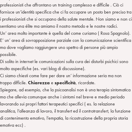
professionisti che affrontano un training complesso e difficile . Ciò ci
fornisce un’identità specifica che ci fa occupare un posto ben preciso tra
i professionisti che si occupano della salute mentale. Non siamo e non ci
sentiamo una élite ma amiamo il nostro metodo e le nostre radici.
Un’ area molto importante è quella del come curiamo ( Rosa Spagnolo).
E’ un’ area di sovrapposizione parziale con la comunicazione scientifica
ma dove vogliamo raggiungere uno spettro di persone più ampio
possibile.
Di solito in internet le comunicazioni sulla cura dei disturbi psichici sono
molto aspecifiche (es. vari blog di discussione).
Ci siamo chiesti come fare per dare un’ informazione seria ma non
troppo difficile.
Chiarezza
e
specificità
, ricordate.
Spiegare, ad esempio, che la psicoanalisi non è una terapia sintomatica
ma che allevia comunque anche i sintomi nel breve e medio periodo
lavorando sui propri fattori terapeutici specifici ( es. la relazione
analitica, l’alleanza di lavoro, il transfert ed il controtransfert, la funzione
di contenimento emotivo, l’empatia, la ricostruzione della propria storia
emotiva ecc) .