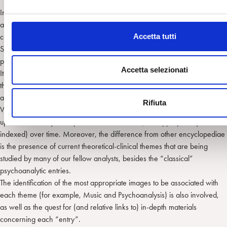
e
In continuity with the previous one, this area develops primarily to
l
address other mental health professionals and our psychoanalytic
c
community, but it also strives to speak to the general public.
Accetta tutti
o
SpiPedia ( Laura Contran, Gabriella Giustino) is an interactive
n
psychoanalytic encyclopedia.
s
Accetta selezionati
It is organized by entries – currently almost one-hundred. The authors of
e
the entries are SPI members. By being interactive, we mean that
n
anyone, following the Wikipedia principle, can expand an entry.
Rifiuta
s
What is peculiar to this encyclopedia is the medium itself which allows to
o
update constantly the topics that are covered (and appropriately
indexed) over time. Moreover, the difference from other encyclopediae
is the presence of current theoretical-clinical themes that are being
studied by many of our fellow analysts, besides the “classical”
psychoanalytic entries.
The identification of the most appropriate images to be associated with
each theme (for example, Music and Psychoanalysis) is also involved,
as well as the quest for (and relative links to) in-depth materials
concerning each “entry”.