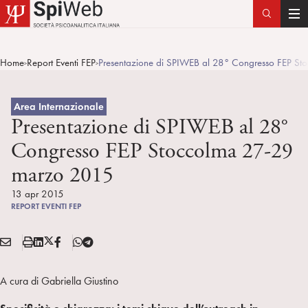
T
o
g
Home
Report Eventi FEP
Presentazione di SPIWEB al 28° Congresso FEP S
>
>
g
l
e
Area Internazionale
n
Presentazione di SPIWEB al 28°
a
Congresso FEP Stoccolma 27-29
v
marzo 2015
i
g
13 apr 2015
a
REPORT EVENTI FEP
t
i
E
S
L
X
F
T
Condividi:
o
M
t
i
/
B
e
n
A
a
n
T
l
A cura di Gabriella Giustino
I
m
k
w
e
L
p
e
i
g