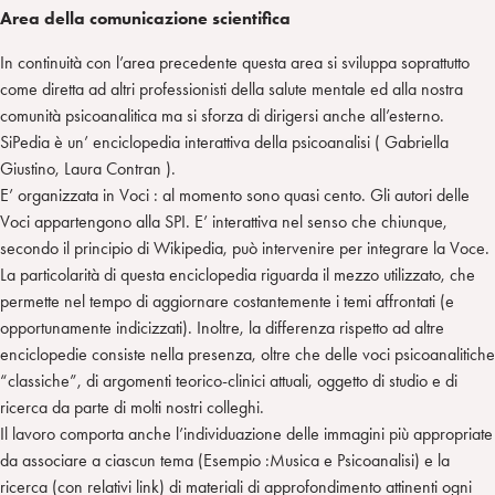
Area della comunicazione scientifica
In continuità con l’area precedente questa area si sviluppa soprattutto
come diretta ad altri professionisti della salute mentale ed alla nostra
comunità psicoanalitica ma si sforza di dirigersi anche all’esterno.
SiPedia è un’ enciclopedia interattiva della psicoanalisi ( Gabriella
Giustino, Laura Contran ).
E’ organizzata in Voci : al momento sono quasi cento. Gli autori delle
Voci appartengono alla SPI. E’ interattiva nel senso che chiunque,
secondo il principio di Wikipedia, può intervenire per integrare la Voce.
La particolarità di questa enciclopedia riguarda il mezzo utilizzato, che
permette nel tempo di aggiornare costantemente i temi affrontati (e
opportunamente indicizzati). Inoltre, la differenza rispetto ad altre
enciclopedie consiste nella presenza, oltre che delle voci psicoanalitiche
“classiche”, di argomenti teorico-clinici attuali, oggetto di studio e di
ricerca da parte di molti nostri colleghi.
Il lavoro comporta anche l’individuazione delle immagini più appropriate
da associare a ciascun tema (Esempio :Musica e Psicoanalisi) e la
ricerca (con relativi link) di materiali di approfondimento attinenti ogni