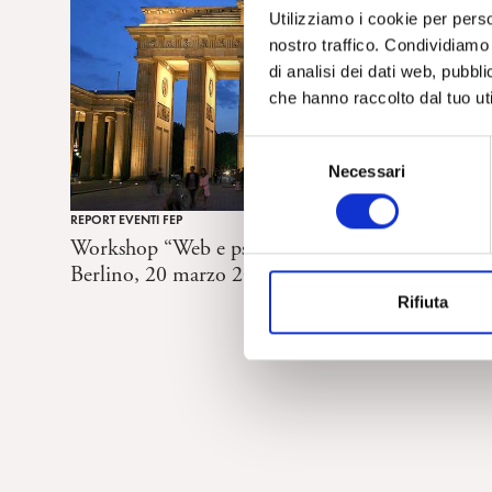
Utilizziamo i cookie per perso
nostro traffico. Condividiamo 
di analisi dei dati web, pubbl
che hanno raccolto dal tuo uti
S
Necessari
e
l
REPORT EVENTI FEP
e
Workshop “Web e psicoanalisi”, EPF/FEP
z
Berlino, 20 marzo 2016. Report di A. Cordioli
i
Rifiuta
o
n
e
d
e
l
c
o