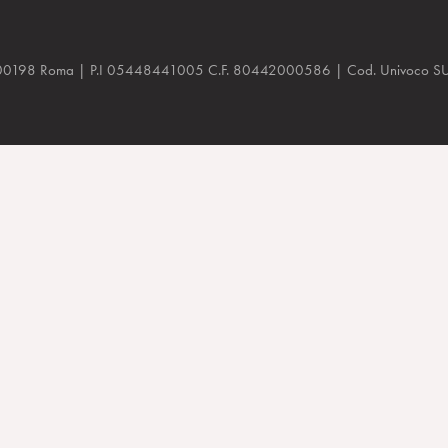
a, 48 00198 Roma | P.I 05448441005 C.F. 80442000586 | Cod. Univoco