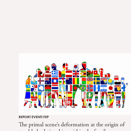
n
s
e
n
s
o
REPORT EVENTI FEP
The primal scene’s deformation at the origin of