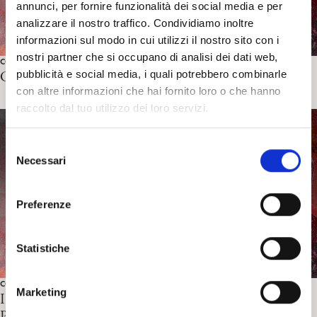
annunci, per fornire funzionalità dei social media e per
analizzare il nostro traffico. Condividiamo inoltre
informazioni sul modo in cui utilizzi il nostro sito con i
nostri partner che si occupano di analisi dei dati web,
COCAP - CHILD AND ADOLESCENT PSYCHOANALYSIS COMMIT
pubblicità e social media, i quali potrebbero combinarle
COCAP meeting in London 26th March 2010
con altre informazioni che hai fornito loro o che hanno
raccolto dal tuo utilizzo dei loro servizi.
S
Necessari
e
l
e
Preferenze
z
i
o
Statistiche
n
e
COCAP - CHILD AND ADOLESCENT PSYCHOANALYSIS COMMIT
Marketing
IPA Requirements for Training in Child and Adolescent
d
Psychoanalysis
e