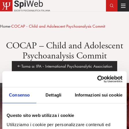
T
o
g
Home
COCAP - Child and Adolescent Psychoanalysis Commit
>
g
l
COCAP – Child and Adolescent
e
n
Psychoanalysis Commit
a
v
Torna a: IPA - International Psychoanalytic Association
i
g
a
t
Consenso
Dettagli
Informazioni sui cookie
i
o
n
Questo sito web utilizza i cookie
Utilizziamo i cookie per personalizzare contenuti ed