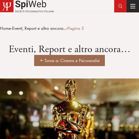
T
o
g
Home
Eventi, Report e altro ancora...
Pagina 3
>
>
g
l
Eventi, Report e altro ancora…
e
n
Torna a: Cinema e Psicoanalisi
a
v
i
g
a
t
i
o
n