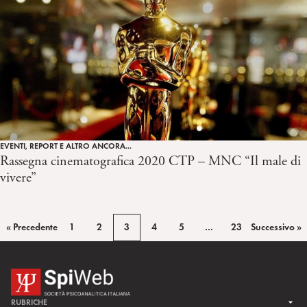
EVENTI, REPORT E ALTRO ANCORA...
Rassegna cinematografica 2020 CTP – MNC “Il male di
vivere”
« Precedente
1
2
3
4
5
…
23
Successivo »
RUBRICHE