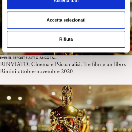
Accetta tutti
o
n
s
Accetta selezionati
e
n
Rifiuta
s
o
EVENTI, REPORT E ALTRO ANCORA...
RINVIATO: Cinema e Psicoanalisi. Tre film e un libro.
Rimini ottobre-novembre 2020