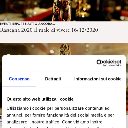
EVENTI, REPORT E ALTRO ANCORA...
Rassegna 2020 Il male di vivere 16/12/2020
Consenso
Dettagli
Informazioni sui cookie
Questo sito web utilizza i cookie
Utilizziamo i cookie per personalizzare contenuti ed
annunci, per fornire funzionalità dei social media e per
EVENTI, REPORT E ALTRO ANCORA...
analizzare il nostro traffico. Condividiamo inoltre
Festa del Cinema di Roma 15-25 ottobre 2020 Report di