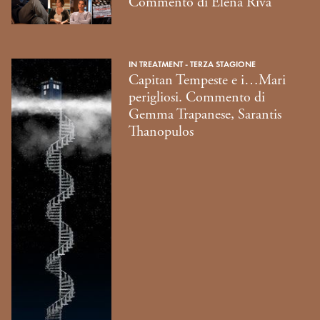
Commento di Elena Riva
IN TREATMENT - TERZA STAGIONE
Capitan Tempeste e i…Mari
perigliosi. Commento di
Gemma Trapanese, Sarantis
Thanopulos