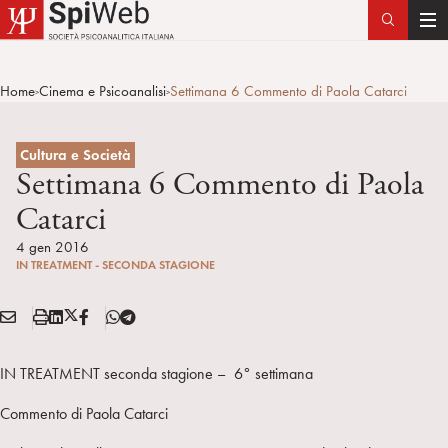
T
o
g
Home
Cinema e Psicoanalisi
Settimana 6 Commento di Paola Catarci
>
>
g
l
e
Cultura e Società
n
Settimana 6 Commento di Paola
a
Catarci
v
i
4 gen 2016
IN TREATMENT - SECONDA STAGIONE
g
a
E
S
L
X
F
T
t
Condividi:
M
t
i
/
B
e
i
A
a
n
T
l
o
IN TREATMENT seconda stagione – 6° settimana
I
m
k
w
e
n
L
p
e
i
g
Commento di Paola Catarci
a
d
t
r