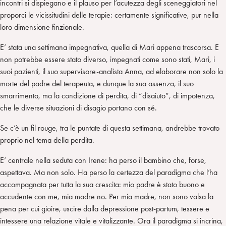
incontri si dispiegano e il plauso per l’acutezza degli sceneggiatori nel
proporci le vicissitudini delle terapie: certamente significative, pur nella
loro dimensione finzionale.
E’ stata una settimana impegnativa, quella di Mari appena trascorsa. E
non potrebbe essere stato diverso, impegnati come sono stati, Mari, i
suoi pazienti, il suo supervisore-analista Anna, ad elaborare non solo la
morte del padre del terapeuta, e dunque la sua assenza, il suo
smarrimento, ma la condizione di perdita, di “disaiuto”, di impotenza,
che le diverse situazioni di disagio portano con sé.
Se c’è un fil rouge, tra le puntate di questa settimana, andrebbe trovato
proprio nel tema della perdita.
E’ centrale nella seduta con Irene: ha perso il bambino che, forse,
aspettava. Ma non solo. Ha perso la certezza del paradigma che l’ha
accompagnata per tutta la sua crescita: mio padre è stato buono e
accudente con me, mia madre no. Per mia madre, non sono valsa la
pena per cui gioire, uscire dalla depressione post-partum, tessere e
intessere una relazione vitale e vitalizzante. Ora il paradigma si incrina,