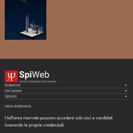
RUBRICHE
LA CURA
CHI SIAMO
LA SPI
SERVIZI
LA RICERCA
SPIPEDIA
TEAM DI SPIWEB
AREA RISERVATA
CULTURA E SOCIETÀ
CERCA UNO PSICOANALISTA
CONTATTI
Nell'area riservata possono accedere solo soci e candidati
MULTIMEDIA
ARCHIVIO STORICO
inserendo le proprie credenziali.
RIVISTE
AREA INTERNAZIONALE
CENTRI LOCALI DELLA SPI