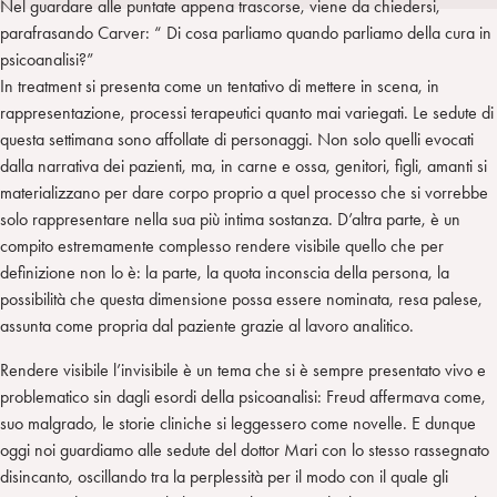
Nel guardare alle puntate appena trascorse, viene da chiedersi,
i
t
a
parafrasando Carver: “ Di cosa parliamo quando parliamo della cura in
n
e
m
psicoanalisi?”
r
In treatment si presenta come un tentativo di mettere in scena, in
rappresentazione, processi terapeutici quanto mai variegati. Le sedute di
questa settimana sono affollate di personaggi. Non solo quelli evocati
dalla narrativa dei pazienti, ma, in carne e ossa, genitori, figli, amanti si
materializzano per dare corpo proprio a quel processo che si vorrebbe
solo rappresentare nella sua più intima sostanza. D’altra parte, è un
compito estremamente complesso rendere visibile quello che per
definizione non lo è: la parte, la quota inconscia della persona, la
possibilità che questa dimensione possa essere nominata, resa palese,
assunta come propria dal paziente grazie al lavoro analitico.
Rendere visibile l’invisibile è un tema che si è sempre presentato vivo e
problematico sin dagli esordi della psicoanalisi: Freud affermava come,
suo malgrado, le storie cliniche si leggessero come novelle. E dunque
oggi noi guardiamo alle sedute del dottor Mari con lo stesso rassegnato
disincanto, oscillando tra la perplessità per il modo con il quale gli