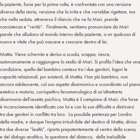
la paziente, forse per la prima volta, è confrontata con una versione
diversa della storia, versione che la irrita e che vorrebbe rigettare, ma
che nella seduta, attraverso il rilancio che ne fa Mari, prende
consistenza e “verità”. Finalmente, sentiamo pronunciare da Mari
parole che alludono al mondo interno della paziente, a un qualcosa di
nuovo e vitale che può nascere e crescere dentro di lei.
Mattia. Viene schernito e deriso a scuola, scappa, riesce,
autonomamente a raggiungere lo studio di Mari. Si profila l’idea che una
condizione, quella del bambino conteso tra i due genitori, logori le
capacità relazionali, pur esistenti, di Mattia. Non più bambino, non
ancora adolescente, col suo aspetto disarmonico e scoordinato sul piano
estetico e motorio, corrispettivo fenomenologico di un’altrettanta
disarmonia dell’assetto psichico, Mattia è il campione di Mari, che forse
è inconsciamente identificato con lui e con la sua difficoltà a districarsi
tra due genitori in conflitto tra loro. La possibile partenza per Londra
della madre, e dunque l’enigma irrisolvibile del destino di Mattia, diviso
tra due diverse “lealtà”, riporta prepotentemente al centro della scena,
e del dialogo analitico, la questione del distacco, della ineludibile