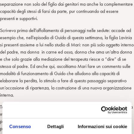
separazione non solo del figlio dai genitori ma anche la complementare
capacità degli stessi di farsi da parte, pur continuando ad essere
presenti e supportivi.
Scrivevo prima dell’affollamento di personaggi nelle sedute: accade ad
esempio che, nell’episodio di Guido di questa settimana, la figlia Lavinia
si presenti assieme a lui nello studio di Mari: non più solo oggetto interno
del padre, ma donna in carne ed ossa, donna che ama un’altra donna
e che solo grazie alla mediazione del terapeuta riesce a “dire” di se
stessa al padre. Ed anche qui, ascoltiamo Mari fare un commento sulle
modalità di funzionamento di Guido che alludono alla capacità di
elaborare la perdita, lo stimolo a fare di questo passaggio separativo
un’occasione di ripartenza, la costruzione di una nuova organizzazione
interna.
Tutto è accelerato, nella terapia con Elisa. Il contatto ravvicinato con una
malattia che può avere esiti mortali, la crisi post-chemio, fanno
precipitare il setting: Mari è spinto ad agire, chiama la madre della
Consenso
Dettagli
Informazioni sui cookie
paziente, riesce però a tenere a bada la spinta a slegarsi che