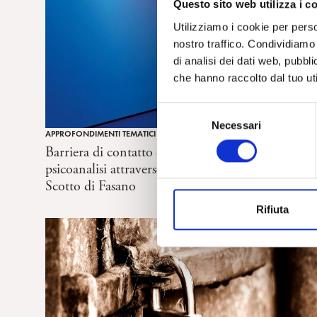
Questo sito web utilizza i c
Utilizziamo i cookie per perso
nostro traffico. Condividiamo 
di analisi dei dati web, pubbl
che hanno raccolto dal tuo uti
S
Necessari
e
APPROFONDIMENTI TEMATICI
l
Barriera di contatto e pensieri intermedi tra arte e
e
psicoanalisi attraverso il lavoro di L. Mattotti. D.
z
Scotto di Fasano
i
Rifiuta
o
n
e
d
e
l
c