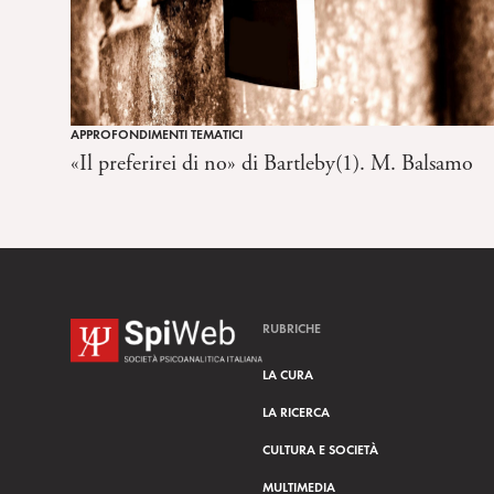
o
n
s
e
n
APPROFONDIMENTI TEMATICI
s
«Il preferirei di no» di Bartleby(1). M. Balsamo
o
RUBRICHE
LA CURA
LA RICERCA
CULTURA E SOCIETÀ
MULTIMEDIA