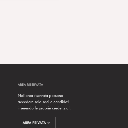
AREA RISERVATA
Nell'area riservata possono
accedere solo soci e candidati
inserendo le proprie credenziali.
AREA PRIVATA