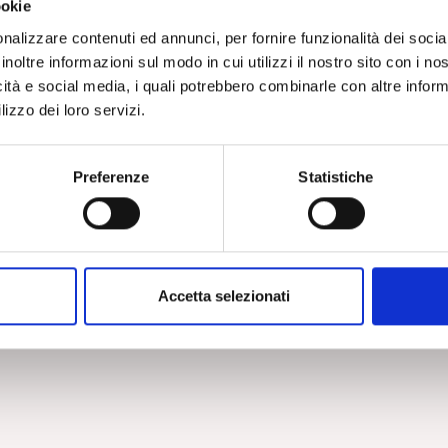
ookie
nalizzare contenuti ed annunci, per fornire funzionalità dei socia
inoltre informazioni sul modo in cui utilizzi il nostro sito con i n
icità e social media, i quali potrebbero combinarle con altre inform
lizzo dei loro servizi.
APPROFONDIMENTI TEMATICI
Preferenze
Statistiche
25 novembre Giornata mondiale contro la
Violenza sulle Donne
Accetta selezionati