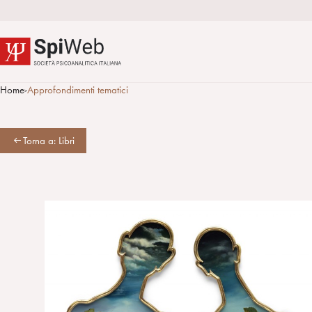
Home
Approfondimenti tematici
>
Torna a: Libri