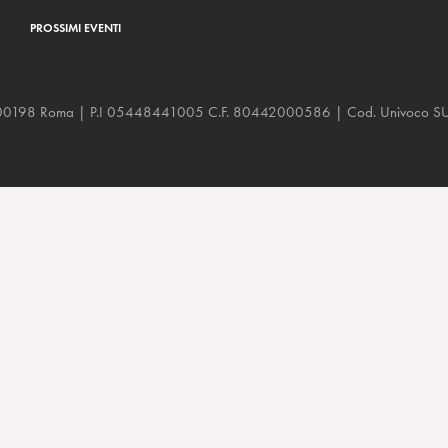
PROSSIMI EVENTI
a, 48 00198 Roma | P.I 05448441005 C.F. 80442000586 | Cod. Univoco