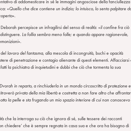
entativo di addomesticare in sé le immagini angosciose della fanciullezza
ica: «
Quello che dice contiene un indizio; lo intuisco, lo sento palpitare d
coperto
»
.
Deborah percepisce un infragilirsi del senso di realtà: «
il confine fra ciò
a distinguere. La follia sembra meno folle; e quando appare ragionevole,
remonizioni
»
.
o del
lavoro del fantasma
, alla mescola di incongruità, buchi e opacità
re di penetrazione e contagio alienante di questi elementi. Affacciarsi 
fatti la psichiatra di inquietudini e dubbi che ciò che tormenta la sua
orah in reparto, a rinchiuderla in un mondo circoscritto di protezione e
overò privata della mia libertà e costretta a non fare altro che affrontar
sotto la pelle e sta frugando un mio spazio interiore di cui non conoscevo
tà che la interroga su ciò che ignora di sé, sulle tessere dei racconti
non chiedere’ che è sempre regnata in casa sua e che ora ha bisogno di