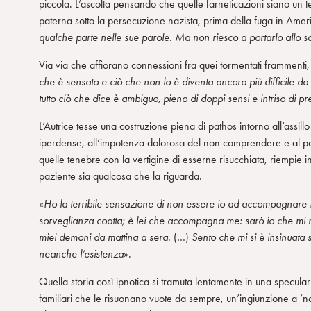
piccola. L’ascolta pensando che quelle farneticazioni siano un t
paterna sotto la persecuzione nazista, prima della fuga in Amer
qualche parte nelle sue parole. Ma non riesco a portarlo allo s
Via via che affiorano connessioni fra quei tormentati frammenti, 
che è sensato e ciò che non lo è diventa ancora più difficile d
tutto ciò che dice è ambiguo, pieno di doppi sensi e intriso di p
L’Autrice tesse una costruzione piena di pathos intorno all’assill
iperdense, all’impotenza dolorosa del non comprendere e al pote
quelle tenebre con la vertigine di esserne risucchiata, riempie in
paziente sia qualcosa che la riguarda.
«
Ho la terribile sensazione di non essere io ad accompagnare Dv
sorveglianza coatta; è lei che accompagna me: sarò io che mi ritr
miei demoni da mattina a sera.
(…)
Sento che mi si è insinuata 
neanche l’esistenza
».
Quella storia così ipnotica si tramuta lentamente in una speculari
familiari che le risuonano vuote da sempre, un’ingiunzione a ‘