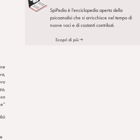
SpiPedia è l’enciclopedia aperta della
psicoanalisi che si arricchisce nel tempo di
nuove voci e di costanti contributi.
Scopri di più
one
va,
ovo
za,
sso
ne”
abù
te