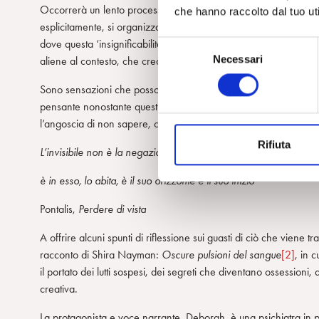
Occorrerà un lento processo di disidentificazione dai patti de
che hanno raccolto dal tuo uti
esplicitamente, si organizzano intorno a un divieto di sapere ch
dove questa ‘insignificabilità’ lascia come unico segno un alo
S
Necessari
aliene al contesto, che creano confusione e incertezza.
e
l
Sono sensazioni che possono colonizzare anche la mente dell’a
e
pensante nonostante questi funzionamenti deformanti. Sarà proprio
z
l’angoscia di non sapere, che darà spazio a ciò che oscuramente 
i
Rifiuta
o
L’invisibile non è la negazione del visibile:
n
è in esso, lo abita, è il suo orizzonte e il suo inizio
e
d
Pontalis,
Perdere di vista
e
l
A offrire alcuni spunti di riflessione sui guasti di ciò che viene 
c
racconto di Shira Nayman:
Oscure pulsioni del sangue
[2]
, in 
o
il portato dei lutti sospesi, dei segreti che diventano ossessioni,
n
creativa.
s
La protagonista e voce narrante, Deborah, è una psichiatra in 
e