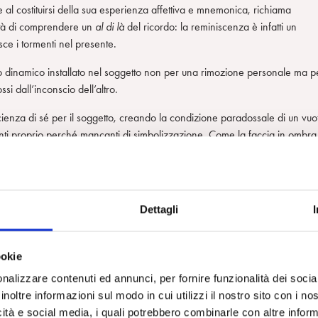
e al costituirsi della sua esperienza affettiva e mnemonica, richiama
sità di comprendere un
al di là
del ricordo: la reminiscenza è infatti un
isce i tormenti nel presente.
 dinamico installato nel soggetto non per una rimozione personale ma p
si dall’inconscio dell’altro.
scienza di sé per il soggetto, creando la condizione paradossale di un vuo
stenti proprio perché mancanti di simbolizzazione. Come la faccia in ombra
ssitare lo psichismo imprigionandolo in una temporalità circolare e ripetit
inaria verso il futuro e il divenire.
ti privilegiati del transfert, effetto di una costruzione che sgorga dal
Dettagli
osa che manca nella tessitura del racconto, che odora di segreto e bizzar
i crei la possibilità di queste illuminazioni, la terapia necessita di un
psichico. Il recupero – ma soprattutto la risignificazione – di questi test
ookie
ice necessità: da una parte preservare l’unione con la continuità familiare 
nalizzare contenuti ed annunci, per fornire funzionalità dei socia
tità del paziente, e dall’altra supportare l’esigenza di affrancarsi da ques
inoltre informazioni sul modo in cui utilizzi il nostro sito con i n
 sé (Abraham e Torok, 1987; Faimberg, 2006).
icità e social media, i quali potrebbero combinarle con altre inform