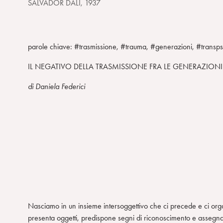
SALVADOR DALI, 1937
parole chiave: #trasmissione, #trauma, #generazioni, #transps
IL NEGATIVO DELLA TRASMISSIONE FRA LE GENERAZIONI
di Daniela Federici
Nasciamo in un insieme intersoggettivo che ci precede e ci orga
presenta oggetti, predispone segni di riconoscimento e assegna pos