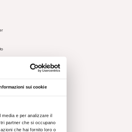
er
to
iva
Informazioni sui cookie
ro,
i
in
l media e per analizzare il
to
ostri partner che si occupano
azioni che hai fornito loro o