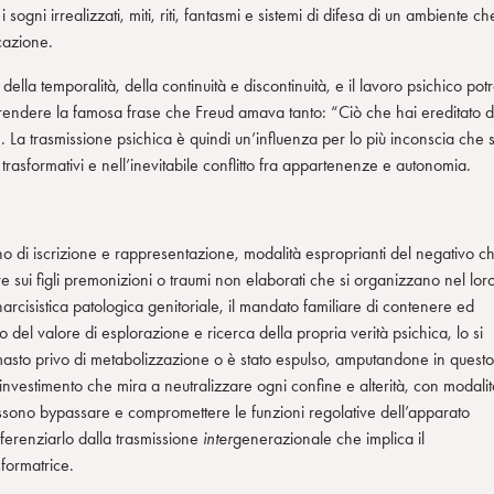
i sogni irrealizzati, miti, riti, fantasmi e sistemi di difesa di un ambiente ch
cazione.
della temporalità, della continuità e discontinuità, e il lavoro psichico pot
prendere la famosa frase che Freud amava tanto: “Ciò che hai ereditato d
. La trasmissione psichica è quindi un’influenza per lo più inconscia che s
 trasformativi e nell’inevitabile conflitto fra appartenenze e autonomia.
no di iscrizione e rappresentazione, modalità esproprianti del negativo c
e sui figli premonizioni o traumi non elaborati che si organizzano nel lor
isistica patologica genitoriale, il mandato familiare di contenere ed
io del valore di esplorazione e ricerca della propria verità psichica, lo si
imasto privo di metabolizzazione o è stato espulso, amputandone in questo
 investimento che mira a neutralizzare ogni confine e alterità, con modalit
ssono bypassare e compromettere le funzioni regolative dell’apparato
ferenziarlo dalla trasmissione
inter
generazionale che implica il
formatrice.