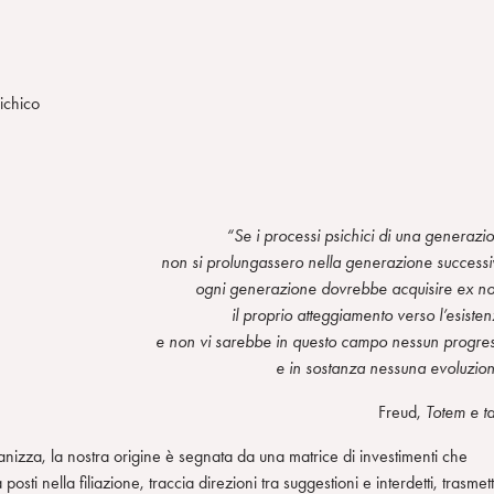
ichico
“Se i processi psichici di una generazi
non si prolungassero nella generazione successi
ogni generazione dovrebbe acquisire ex n
il proprio atteggiamento verso l’esisten
e non vi sarebbe in questo campo nessun progre
e in sostanza nessuna evoluzio
Freud,
Totem e t
nizza, la nostra origine è segnata da una matrice di investimenti che
ti nella filiazione, traccia direzioni tra suggestioni e interdetti, trasmet