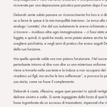
ricoverata per una depressione psicotica post-partum dopo il suo 
n
s
Deborah sente subito passare un riconoscimento fra loro e si di
o
se a farne le spese è la mia tranquillità interiore
»
.
Le torna alla 
analogo ‘contatto’, che dal suo isolamento le aveva richiamato
si trovava – insidioso oltre ogni immaginazione – ci fossi stata an
fuggita, e quindi, in qualche modo, avrei potuto aiutare anche l
scegliere psichiatria, e negli anni di pratica che erano seguit
della sua funzione.
Ma quelle sponde salde ora non paiono funzionare. Nel succede
perturbante intorno al dire-non-dire su una misteriosa uniforme
viene a trovarla nella sua testa e la induce a non occuparsi d
ricadono sui figli, ma anche le loro sofferenze”
, e provoca la p
sua storia, come ne fosse il complemento.
Deborah è cauta, riflessiva, segue quei pensieri in spirali vertigi
delirare sinistro e ostile. Si sente ingaggiata dalla forza di que
fosse ingombrata da un eccesso di traumatismi,
impensati
che ri