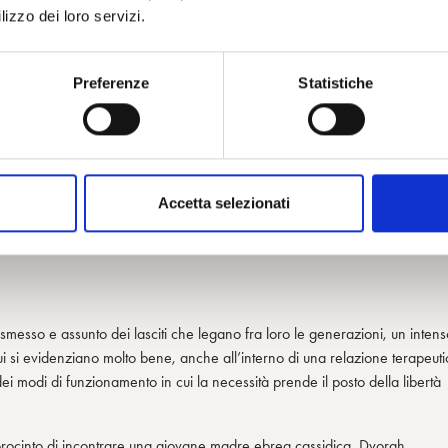
negativi (Kaes, 2009), alleanze inconsce che pur non venendo formulate
lizzo dei loro servizi.
e si oppone al crearsi di rappresentazioni mentali, un clima relazionale
ne che non può essere pensato ma solo vissuto, con emozioni intense ma
Preferenze
Statistiche
nalista, che avrà il suo daffare a mantenersi emotivamente vivo e
 la fatica di rinunciare a chiavi di lettura consuete e di accettare
organizza la storia del paziente e all’emergere di significati inattesi.
Accetta selezionati
trasmesso e assunto dei lasciti che legano fra loro le generazioni, un inten
cui si evidenziano molto bene, anche all’interno di una relazione terapeuti
 dei modi di funzionamento in cui la necessità prende il posto della libertà
procinto di incontrare una giovane madre ebrea cassidica, Dvorah,