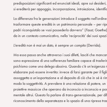
predisposizioni significanti ed enunciati ideali, apre sui desideri, 
si erediterà per appoggio, incorporazione, introiezione, identifi
La differenza fra le generazioni introduce il soggetto nell’ordine 
trasformare queste eredità in un patrimonio personale – per ri
padri riconquistalo se vuoi possederlo davvero” (
Faust
, Goethe)
da in un contesto comunicativo, nella ‘reciprocità’ dei suoi spazi
L’eredità non è mai un
dato
, è sempre un compito
(Derrida).
Ma essa passa anche attraverso i suoi difetti, lasciti che manca
sono espressione di una sofferenza familiare capace di trasferir
psichismo come una delega abusiva. Quando c’è un’esigenza narc
elaborare può essere invertito: invece di farsi garante per il figl
assoggetta a un’esportazione e al deposito di ciò che in sé è r
modo la soggettività. A prevalere è una relazione di
potere
, un
proiettive massicce che operano da inconscio a inconscio e po
mentale altrui. Questo fa parlare di
trans-
generazionale, per dif
riconoscimento della separatezza e lo spazio di una ripresa tras