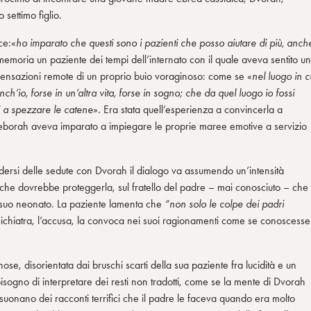
settimo figlio.
ce:«
ho imparato che questi sono i pazienti che posso aiutare di più, anch
memoria un paziente dei tempi dell’internato con il quale aveva sentito un
 sensazioni remote di un proprio buio voraginoso: come se «
nel luogo in c
ch’io, forse in un’altra vita, forse in sogno; che da quel luogo io fossi
ui a spezzare le catene
»
.
Era stata quell’esperienza a convincerla a
i Deborah aveva imparato a impiegare le proprie maree emotive a servizio
rsi delle sedute con Dvorah il dialogo va assumendo un’intensità
 che dovrebbe proteggerla, sul fratello del padre – mai conosciuto – che
el suo neonato. La paziente lamenta che
“non solo le colpe dei padri
sichiatra, l’accusa, la convoca nei suoi ragionamenti come se conoscesse
nose, disorientata dai bruschi scarti della sua paziente fra lucidità e un
l bisogno di interpretare dei resti non tradotti, come se la mente di Dvorah
suonano dei racconti terrifici che il padre le faceva quando era molto