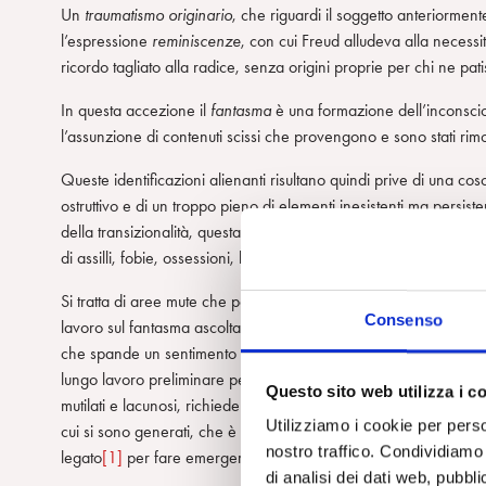
Un
traumatismo originario
, che riguardi il soggetto anteriorment
l’espressione
reminiscenze
, con cui Freud alludeva alla neces
ricordo tagliato alla radice, senza origini proprie per chi ne pat
In questa accezione il
fantasma
è una formazione dell’inconscio
l’assunzione di contenuti scissi che provengono e sono stati rimos
Queste identificazioni alienanti risultano quindi prive di una co
ostruttivo e di un troppo pieno di elementi inesistenti ma persi
della transizionalità, questa sorta di corpi estranei possono para
di assilli, fobie, ossessioni, bloccandone la sua dimensione immag
Si tratta di aree mute che possono essere intraviste solo in momen
Consenso
lavoro sul fantasma ascoltato analiticamente a partire da qualc
che spande un sentimento di inquietante estraneità. Ma prima che s
lungo lavoro preliminare per comporre le lacerazioni dello spazio 
Questo sito web utilizza i c
mutilati e lacunosi, richiede la negoziazione attenta di una dupl
Utilizziamo i cookie per perso
cui si sono generati, che è necessaria al sostentamento dell’iden
nostro traffico. Condividiamo 
legato
[1]
per fare emergere ciò che è più autentico dentro di
di analisi dei dati web, pubbl