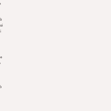
e
rà
ai
i
he
o
à