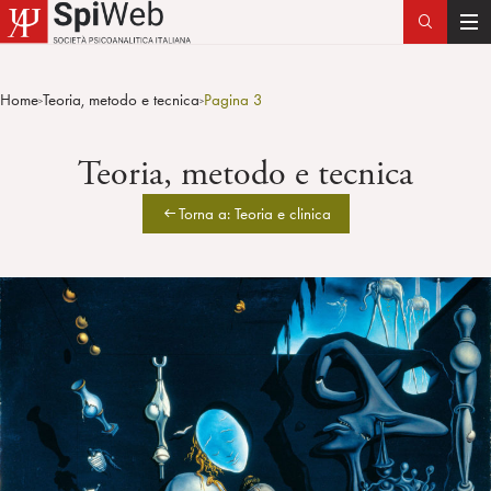
T
o
g
Home
Teoria, metodo e tecnica
Pagina 3
>
>
g
l
Teoria, metodo e tecnica
e
n
Torna a: Teoria e clinica
a
v
i
g
a
t
i
o
n