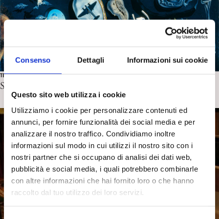
Consenso
Dettagli
Informazioni sui cookie
TEORIA, METODO E TECNICA
Sul Metodo Psicoanalitico. A. A. Semi
Questo sito web utilizza i cookie
Utilizziamo i cookie per personalizzare contenuti ed
annunci, per fornire funzionalità dei social media e per
analizzare il nostro traffico. Condividiamo inoltre
informazioni sul modo in cui utilizzi il nostro sito con i
nostri partner che si occupano di analisi dei dati web,
pubblicità e social media, i quali potrebbero combinarle
con altre informazioni che hai fornito loro o che hanno
raccolto dal tuo utilizzo dei loro servizi.
S