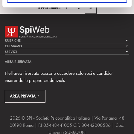
o
« Precedente
1
2
3
RUBRICHE
LA CURA
CHI SIAMO
LA SPI
SERVIZI
LA RICERCA
SPIPEDIA
TEAM DI SPIWEB
AREA RISERVATA
CULTURA E SOCIETÀ
CERCA UNO PSICOANALISTA
CONTATTI
Nell'area riservata possono accedere solo soci e candidati
MULTIMEDIA
ARCHIVIO STORICO
inserendo le proprie credenziali.
RIVISTE
AREA INTERNAZIONALE
CENTRI LOCALI DELLA SPI
PROSSIMI EVENTI
AREA PRIVATA
2026 © SPI - Società Psicoanalitica Italiana | Via Panama, 48
00198 Roma | P.I 05448441005 C.F. 80442000586 | Cod.
Univoco SUBM70N