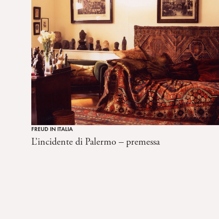
n
s
o
FREUD IN ITALIA
L’incidente di Palermo – premessa