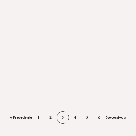
« Precedente
1
2
3
4
5
6
Successivo »