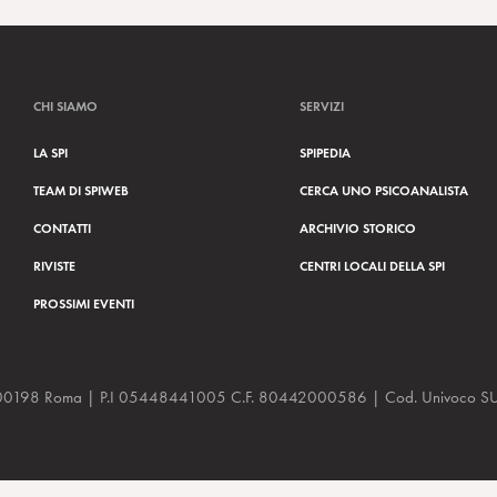
CHI SIAMO
SERVIZI
LA SPI
SPIPEDIA
TEAM DI SPIWEB
CERCA UNO PSICOANALISTA
CONTATTI
ARCHIVIO STORICO
RIVISTE
CENTRI LOCALI DELLA SPI
PROSSIMI EVENTI
a, 48 00198 Roma | P.I 05448441005 C.F. 80442000586 | Cod. Univoco