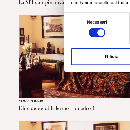
La SPI compie novant’anni
che hanno raccolto dal tuo uti
S
Necessari
e
l
e
z
i
Rifiuta
o
n
e
d
e
l
c
FREUD IN ITALIA
o
L’incidente di Palermo – quadro 1
n
s
e