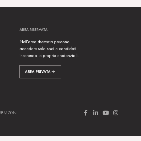
AREA RISERVATA
Nell'area riservata possono
accedere solo soci e candidati
inserendo le proprie credenziali.
AREA PRIVATA
 SUBM70N
F
L
Y
I
a
i
o
n
c
n
u
s