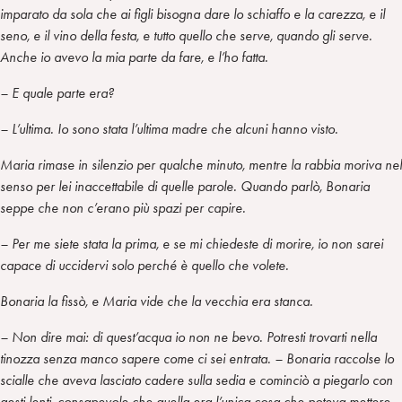
imparato da sola che ai figli bisogna dare lo schiaffo e la carezza, e il
seno, e il vino della festa, e tutto quello che serve, quando gli serve.
Anche io avevo la mia parte da fare, e l’ho fatta.
– E quale parte era?
– L’ultima. Io sono stata l’ultima madre che alcuni hanno visto.
Maria rimase in silenzio per qualche minuto, mentre la rabbia moriva nel
senso per lei inaccettabile di quelle parole. Quando parlò, Bonaria
seppe che non c’erano più spazi per capire.
– Per me siete stata la prima, e se mi chiedeste di morire, io non sarei
capace di uccidervi solo perché è quello che volete.
Bonaria la fissò, e Maria vide che la vecchia era stanca.
– Non dire mai: di quest’acqua io non ne bevo. Potresti trovarti nella
tinozza senza manco sapere come ci sei entrata. – Bonaria raccolse lo
scialle che aveva lasciato cadere sulla sedia e cominciò a piegarlo con
gesti lenti, consapevole che quella era l’unica cosa che poteva mettere