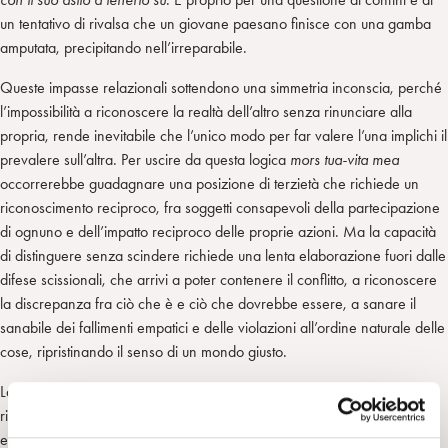
un tentativo di rivalsa che un giovane paesano finisce con una gamba
amputata, precipitando nell’irreparabile.
Queste impasse relazionali sottendono una simmetria inconscia, perché
l’impossibilità a riconoscere la realtà dell’altro senza rinunciare alla
propria, rende inevitabile che l’unico modo per far valere l’una implichi il
prevalere sull’altra. Per uscire da questa logica
mors tua-vita mea
occorrerebbe guadagnare una posizione di terzietà che richiede un
riconoscimento reciproco, fra soggetti consapevoli della partecipazione
di ognuno e dell’impatto reciproco delle proprie azioni. Ma la capacità
di distinguere senza scindere richiede una lenta elaborazione fuori dalle
difese scissionali, che arrivi a poter contenere il conflitto, a riconoscere
la discrepanza fra ciò che è e ciò che dovrebbe essere, a sanare il
sanabile dei fallimenti empatici e delle violazioni all’ordine naturale delle
cose, ripristinando il senso di un mondo giusto.
La ferita di Nicola Bastiù precipita gli eventi. In tutti gli anni in cui era
rimasta con lei, la piccola Maria non si era avveduta che Tzia Bonaria
era l’accabadora,
colei che finisce
, che in situazioni di malattia senza