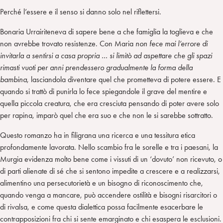
Perché l’essere e il senso si danno solo nel riflettersi.
Bonaria Urrairiteneva di sapere bene a che famiglia la toglieva e che
non avrebbe trovato resistenze. Con Maria
non fece mai l’errore di
invitarla a sentirsi a casa propria … si limitò ad aspettare che gli spazi
rimasti vuoti per anni prendessero gradualmente la forma della
bambina
, lasciandola diventare quel che prometteva di potere essere. E
quando si trattò di punirla lo fece spiegandole il grave del mentire e
quella piccola creatura, che era cresciuta pensando di poter avere solo
per rapina, imparò quel che era suo e che non le si sarebbe sottratto.
Questo romanzo ha in filigrana una ricerca e una tessitura etica
profondamente lavorata. Nello scambio fra le sorelle e tra i paesani, la
Murgia evidenza molto bene come i vissuti di un ‘dovuto’ non ricevuto, o
di parti alienate di sé che si sentono impedite a crescere e a realizzarsi,
alimentino una persecutorietà e un bisogno di riconoscimento che,
quando venga a mancare, può accendere ostilità e bisogni risarcitori o
di rivalsa, e come questa dialettica possa facilmente esacerbare le
contrapposizioni fra chi si sente emarginato e chi esaspera le esclusioni.