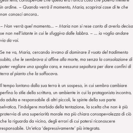
in ordine. – Quando verrà il momento, Maria, scoprirai cose di te che
non conosci ancora..
– Non verrà quel momento… – Maria non si rese conto di averlo deciso
se non nell’istante in cui le sfuggiva dalle labbra. – … io voglio andare
via da voi.
Se ne va, Maria, cercando
invano di dominare il vuoto del tradimento
subito, che le sembrava sì affine alla morte, ma senza la consolazione di
poter vegliare una spoglia cara, e nessuna sepoltura per dare confini di
terra al pianto che la soffocava.
Il tempo lontano dalla sua terra è un sospeso, in cui sembra cambiare
perfino lo stile della scrittura, un ambiente in cui la protagonista incontra,
da adulta e responsabile di altri piccoli, le spinte della sua parte
selvatica, l’indulgere morbido della tentazione, la scelta che non è più
protervia di una superiorità morale ma più chiara consapevolezza di ciò
che la riguarda da vicino, degli errori di cui potersi riconoscere
responsabile. Un’etica ‘depressivamente’ più integrata.