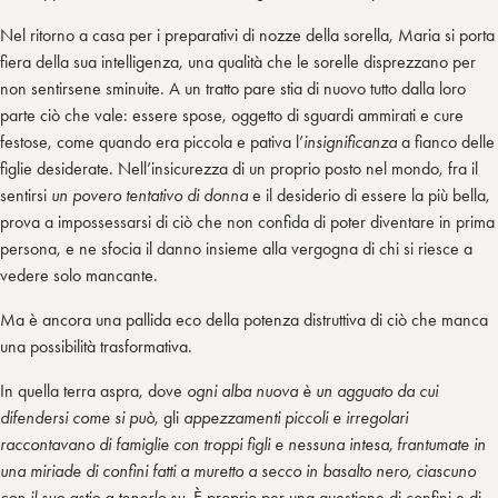
Nel ritorno a casa per i preparativi di nozze della sorella, Maria si porta
fiera della sua intelligenza, una qualità che le sorelle disprezzano per
non sentirsene sminuite. A un tratto pare stia di nuovo tutto dalla loro
parte ciò che vale: essere spose, oggetto di sguardi ammirati e cure
festose, come quando era piccola e pativa l’
insignificanza
a fianco delle
figlie desiderate. Nell’insicurezza di un proprio posto nel mondo, fra il
sentirsi
un povero tentativo di donna
e il desiderio di essere la più bella,
prova a impossessarsi di ciò che non confida di poter diventare in prima
persona, e ne sfocia il danno insieme alla vergogna di chi si riesce a
vedere solo mancante.
Ma è ancora una pallida eco della potenza distruttiva di ciò che manca
una possibilità trasformativa.
In quella terra aspra, dove
ogni alba nuova è un agguato da cui
difendersi come si può
, gli
appezzamenti piccoli e irregolari
raccontavano di famiglie con troppi figli e nessuna intesa, frantumate in
una miriade di confini fatti a muretto a secco in basalto nero, ciascuno
con il suo astio a tenerlo su
. È proprio per una questione di confini e di