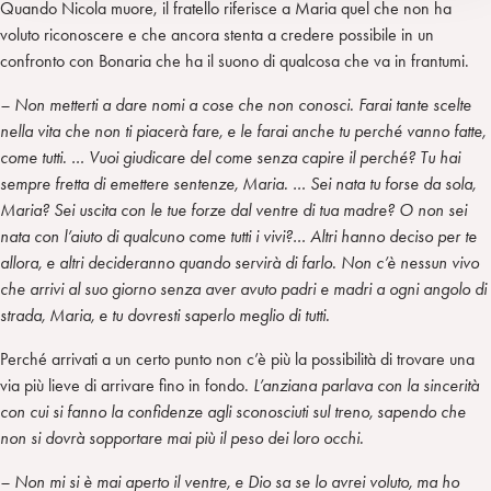
Quando Nicola muore, il fratello riferisce a Maria quel che non ha
voluto riconoscere e che ancora stenta a credere possibile in un
confronto con Bonaria che ha il suono di qualcosa che va in frantumi.
– Non metterti a dare nomi a cose che non conosci. Farai tante scelte
nella vita che non ti piacerà fare, e le farai anche tu perché vanno fatte,
come tutti. … Vuoi giudicare del come senza capire il perché? Tu hai
sempre fretta di emettere sentenze, Maria. … Sei nata tu forse da sola,
Maria? Sei uscita con le tue forze dal ventre di tua madre? O non sei
nata con l’aiuto di qualcuno come tutti i vivi?… Altri hanno deciso per te
allora, e altri decideranno quando servirà di farlo. Non c’è nessun vivo
che arrivi al suo giorno senza aver avuto padri e madri a ogni angolo di
strada, Maria, e tu dovresti saperlo meglio di tutti.
Perché arrivati a un certo punto non c’è più la possibilità di trovare una
via più lieve di arrivare fino in fondo.
L’anziana parlava con la sincerità
con cui si fanno la confidenze agli sconosciuti sul treno, sapendo che
non si dovrà sopportare mai più il peso dei loro occhi.
– Non mi si è mai aperto il ventre, e Dio sa se lo avrei voluto, ma ho