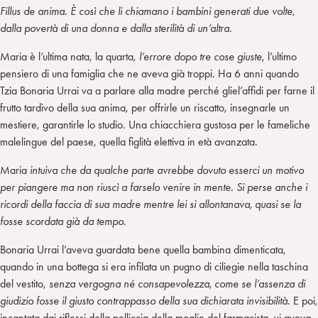
Fillus de anima. È così che li chiamano i bambini generati due volte,
dalla povertà di una donna e dalla sterilità di un’altra.
Maria è l’ultima nata, la quarta,
l’errore dopo tre cose giuste
, l’ultimo
pensiero di una famiglia che ne aveva già troppi
.
Ha 6 anni quando
Tzia Bonaria Urrai va a parlare alla madre perché gliel’affidi per farne il
frutto tardivo della sua anima, per offrirle un riscatto, insegnarle un
mestiere, garantirle lo studio. Una chiacchiera gustosa per le fameliche
malelingue del paese, quella figlità elettiva in età avanzata.
Maria
intuiva che da qualche parte avrebbe dovuto esserci un motivo
per piangere ma non riuscì a farselo venire in mente. Si perse anche i
ricordi della faccia di sua madre mentre lei si allontanava, quasi se la
fosse scordata già da tempo.
Bonaria Urrai l’aveva guardata bene quella bambina dimenticata,
quando in una bottega si era infilata un pugno di ciliegie nella taschina
del vestito,
senza vergogna né consapevolezza, come se l’assenza di
giudizio fosse il giusto contrappasso della sua dichiarata invisibilità
. E poi,
incantata dai riflessi della pelliccia della moglie del farmacista, vi aveva