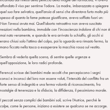
affondato il viso per sentirne l’odore. La madre, imbarazzata a
spiegare
quel suo fare selvatico, quell’ansia di sensi che diventava furto molto più
spesso di quanto la fame potesse giustificare
, aveva soffiato fuori un:
Non l’avessi avuta mai
. Quell’aborto retroattivo non aveva suscitato
reazioni nella bambina,
immobile con l’incoscienza indolore di chi non è
mai nato veramente
, e quando le era arrivato lo schiaffo, gli occhi si
erano chiusi solo l’attimo del colpo, poi lo sguardo era rimasto fermo, la
mano ficcata nella tasca a esasperare la macchia rossa sul vestito.
Sembra di vederla quella scena, di
sentire
quelle urgenze e
quell’opposizione, le loro radici profonde.
Ferenczi scrisse dei bambini male accolti che percepiscono i segni
consci e inconsci del loro non essere voluti, l’intensità del conflitto fra un
forte senso di indegnità e una ferma volontà di riconoscimento, fra
nostalgie di tenerezza e la sfiducia, la diffidenza, il pessimismo morale.
I peccati senza complici dei bambini soli
, scrive l’Autrice, perché
le
colpe, come le persone, iniziano a esistere se qualcuno se ne accorge
.