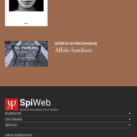
RICERCA IN PSICOANALISI
Affido familiare
RUBRICHE
LA CURA
CHI SIAMO
LA SPI
SERVIZI
LA RICERCA
SPIPEDIA
TEAM DI SPIWEB
AREA RISERVATA