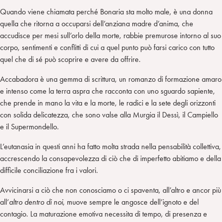
Quando viene chiamata perché Bonaria sta molto male, è una donna
quella che ritorna a occuparsi dell’anziana madre d’anima, che
accudisce per mesi sull’orlo della morte, rabbie premurose intorno al suo
corpo, sentimenti e conflitti di cui a quel punto può farsi carico con tutto
quel che di sé può scoprire e avere da offrire.
Accabadora è una gemma di scrittura, un romanzo di formazione amaro
e intenso come la terra aspra che racconta con uno sguardo sapiente,
che prende in mano la vita e la morte, le radici e la sete degli orizzonti
con solida delicatezza, che sono valse alla Murgia il Dessì, il Campiello
e il Supermondello.
L’eutanasia in questi anni ha fatto molta strada nella pensabilità collettiva,
accrescendo la consapevolezza di ciò che di imperfetto abitiamo e della
difficile conciliazione fra i valori.
Avvicinarsi a ciò che non conosciamo o ci spaventa, all’altro e ancor più
all’
altro
dentro di noi
, muove sempre le angosce dell’ignoto e del
contagio. La maturazione emotiva necessita di tempo, di presenza e