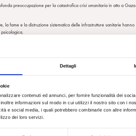
profonda preoccupazione per la catastrofica crisi umanitaria in atto a Gaza
e, la fame e la distruzione sistematica delle infrastrutture sanitarie hanno
 psicologica.
aro, assistenza sanitaria e istruzione – sta infliggendo sofferenze
biscono traumi acuti in fasi cruciali dello sviluppo fisico, emotivo e
Dettagli
aturo. Le sue ripercussioni si faranno sentire all’interno delle famiglie, de
 sulla salute mentale collettiva della popolazione, non solo tra i palestine
a travolgente devastazione. La distruzione ambientale – degrado del suolo,
ookie
nche le prospettive di guarigione, di ricostruzione e di conservazione del
nalizzare contenuti ed annunci, per fornire funzionalità dei socia
inoltre informazioni sul modo in cui utilizzi il nostro sito con i n
icità e social media, i quali potrebbero combinarle con altre inform
uraturi della violenza e delle privazioni prolungate sulla psiche umana.
lizzo dei loro servizi.
ione e disperazione favorisce uno stato mentale paranoico – una forma di