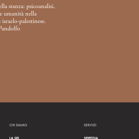
lla stanza: psicoanalisi,
 e umanità nella
 israelo-palestinese.
 Pandolfo
CHI SIAMO
SERVIZI
LA SPI
SPIPEDIA