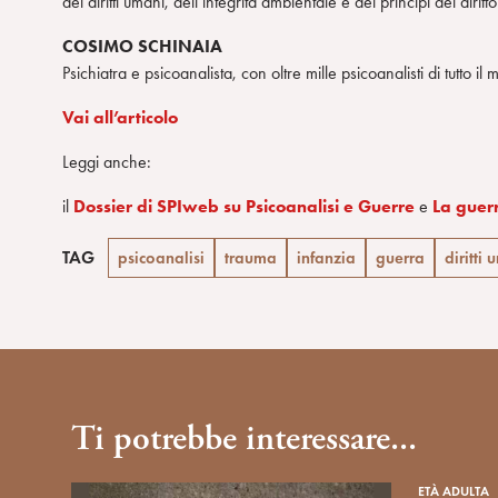
dei diritti umani, dell’integrità ambientale e dei principi del diritt
COSIMO SCHINAIA
Psichiatra e psicoanalista, con oltre mille psicoanalisti di tutto 
Vai all’articolo
Leggi anche:
il
Dossier di SPIweb su Psicoanalisi e Guerre
e
La guerr
TAG
psicoanalisi
trauma
infanzia
guerra
diritti
Ti potrebbe interessare...
ETÀ ADULTA