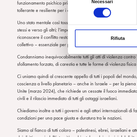
Necessari
e
funzionamento psichico primitivo nelle relazioni interne ed est
l
tollerante e resiliente per i decenni a venire.
e
Uno stato mentale così tossico è in profondo contrasto con i valor
z
stessi e verso gli altri; l’importanza di riconoscere e contenere l
i
riconoscere il conflitto restando impegnati nel dialogo; e un incrol
Rifiuta
o
collettivo – essenziale per promuovere la crescita mentale e ra
n
e
Condanniamo inequivocabilmente tutti gli atti di violenza contro le
d
sfollamento forzato, di carestia e tutte le forme di violenza fi
e
l
Ci uniamo quindi al crescente appello di tutti i popoli del mondo,
c
coscienza a livello planetario – anche in Israele – per la piena
o
Unite (marzo 2024), che richiede un cessate il fuoco immediato,
n
civili e il rilascio immediato di tutti gli ostaggi israeliani.
s
Chiediamo inoltre a tutti i governi e agli attori internazionali di 
e
condizioni per una pace giusta e duratura tra le nazioni.
n
s
Siamo al fianco di tutti coloro – palestinesi, ebrei, israeliani e 
o