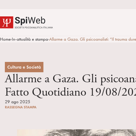
Home
In-attualità e stampa
Allarme a Gaza. Gli psicoanalisti: “Il trauma d
>
>
Cultura e Società
Allarme a Gaza. Gli psicoana
Fatto Quotidiano 19/08/20
29 ago 2025
RASSEGNA STAMPA