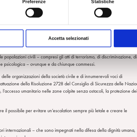
Preferenze
Statistiche
erne – che rischia di impedire l’emergere di una generazione sana,
i che guidano il nostro lavoro: l’etica dell’ascolto e della cura – verso s
e emozioni senza cedere all’aggressività distruttiva; la capacità di
labile rispetto per l’integrità fisica e psicologica – a livello individuale e
Accetta selezionati
fforzare i legami umani.
 popolazioni civili – compresi gli atti di terrorismo, di discriminazione, di
sica e psicologica – ovunque e da chiunque commessi.
 delle organizzazioni della società civile e di innumerevoli voci di
 attuazione della Risoluzione 2728 del Consiglio di Sicurezza delle Nazio
 l’accesso umanitario nelle zone colpite senza ostacoli, la protezione de
fare il possibile per evitare un’escalation sempre più letale e creare le
attori internazionali – che sono impegnati nella difesa della dignità umana,