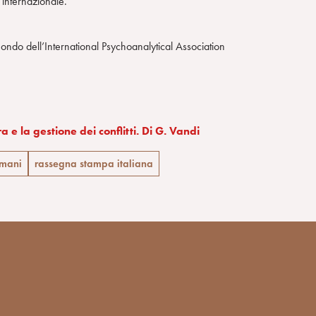
o internazionale.
il mondo dell’International Psychoanalytical Association
a e la gestione dei conflitti. Di G. Vandi
 umani
rassegna stampa italiana