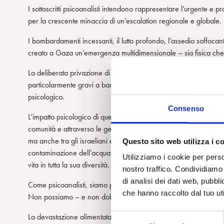
I sottoscritti psicoanalisti intendono rappresentare l’urgente e 
per la crescente minaccia di un’escalation regionale e globale.
I bombardamenti incessanti, il lutto profondo, l’assedio soffocant
creato a Gaza un’emergenza multidimensionale – sia fisica che
La deliberata privazione di risorse essenziali – acqua, cibo, rip
particolarmente gravi a bambini e adolescenti. Soprattutto loro su
psicologico.
Consenso
L’impatto psicologico di questi traumi sarà profondo, diffuso e dur
comunità e attraverso le generazioni, lasciando cicatrici durature
ma anche tra gli israeliani e tutti coloro che assistono a quest
Questo sito web utilizza i c
contaminazione dell’acqua e abbattimento degli edifici – mina a
Utilizziamo i cookie per perso
vita in tutta la sua diversità.
nostro traffico. Condividiamo 
di analisi dei dati web, pubbl
Come psicoanalisti, siamo pienamente consapevoli degli effetti d
che hanno raccolto dal tuo uti
Non possiamo – e non dobbiamo – rimanere in silenzio.
S
La devastazione alimentata da cicli incessanti di paura, ritors