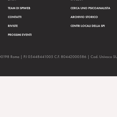
TEAM DI SPIWEB
CERCA UNO PSICOANALISTA
CONTATTI
ARCHIVIO STORICO
RIVISTE
CENTRI LOCALI DELLA SPI
PROSSIMI EVENTI
a, 48 00198 Roma | P.I 05448441005 C.F. 80442000586 | Cod. Univoco
ioni” C. Schinaia, Il Fatto Quotidiano 19/08/2025