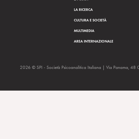
LA RICERCA
CULTURA E SOCIETÀ
MULTIMEDIA
AREA INTERNAZIONALE
2026 © SPI - Società Psicoanalitica Italiana | Via Panam
Allarme a Gaza. Gli psicoanalisti: “Il trauma durerà per generaz