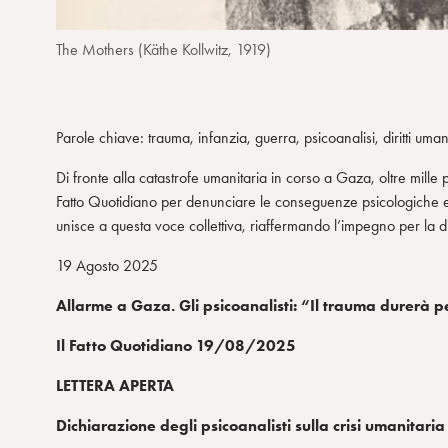
m
The Mothers (Käthe Kollwitz, 1919)
Parole chiave: trauma, infanzia, guerra, psicoanalisi, diritti uman
Di fronte alla catastrofe umanitaria in corso a Gaza, oltre mille p
Fatto Quotidiano per denunciare le conseguenze psicologiche e t
unisce a questa voce collettiva, riaffermando l’impegno per la di
19 Agosto 2025
Allarme a Gaza. Gli psicoanalisti: “Il trauma durerà 
Il Fatto Quotidiano 19/08/2025
LETTERA APERTA
Dichiarazione degli psicoanalisti sulla crisi umanitari