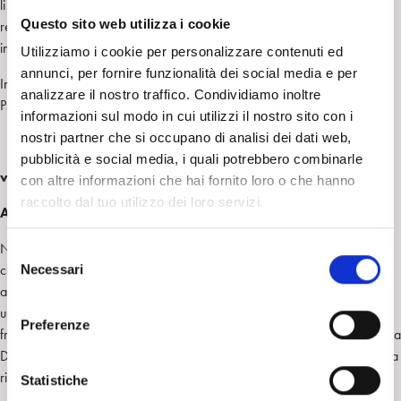
li porterà a una reciproca scoperta e ridefinizione delle proprie
Questo sito web utilizza i cookie
responsabilità. Nei toni leggeri della commedia, una storia che si
interroga sul significato del crescere.
Utilizziamo i cookie per personalizzare contenuti ed
annunci, per fornire funzionalità dei social media e per
Interviene: Giuseppe Saraò
analizzare il nostro traffico. Condividiamo inoltre
Psichiatra, psicoanalista, membro ordinario SPI e IPA
informazioni sul modo in cui utilizzi il nostro sito con i
nostri partner che si occupano di analisi dei dati web,
pubblicità e social media, i quali potrebbero combinarle
venerdì 15 novembre – ore 21.00
con altre informazioni che hai fornito loro o che hanno
raccolto dal tuo utilizzo dei loro servizi.
An Education
di Lone Scherfig (Gran Bretagna 2009, 100′)
Nella periferia londinese degli anni Sessanta, Jenny passa le giornate
S
Necessari
china sui libri, soffocata dalle aspettative dei genitori che la vorrebbero
e
ammessa a Oxford. Impaziente di diventare adulta, sogna però
l
un’eccitante vita da bohémienne a Parigi, che la sottragga a quel
e
Preferenze
frustrante anonimato. In una giornata piovosa come tante, entra in scena
z
David, un pretendente che ha quasi il doppio dei suoi anni e che tuttavia
i
riesce ad affascinare sia la ragazza che i suoi austeri genitori.
o
Statistiche