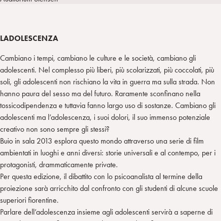
i
t
a
n
e
m
r
LADOLESCENZA
Cambiano i tempi, cambiano le culture e le società, cambiano gli
adolescenti. Nel complesso più liberi, più scolarizzati, più coccolati, più
soli, gli adolescenti non rischiano la vita in guerra ma sulla strada. Non
hanno paura del sesso ma del futuro. Raramente sconfinano nella
tossicodipendenza e tuttavia fanno largo uso di sostanze. Cambiano gli
adolescenti ma l’adolescenza, i suoi dolori, il suo immenso potenziale
creativo non sono sempre gli stessi?
Buio in sala 2013 esplora questo mondo attraverso una serie di film
ambientati in luoghi e anni diversi: storie universali e al contempo, per i
protagonisti, drammaticamente private.
Per questa edizione, il dibattito con lo psicoanalista al termine della
proiezione sarà arricchito dal confronto con gli studenti di alcune scuole
superiori fiorentine.
Parlare dell’adolescenza insieme agli adolescenti servirà a saperne di