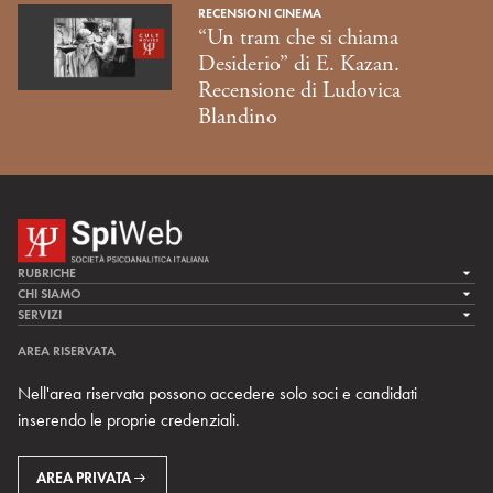
RECENSIONI CINEMA
“Un tram che si chiama
Desiderio” di E. Kazan.
Recensione di Ludovica
Blandino
RUBRICHE
LA CURA
CHI SIAMO
LA SPI
SERVIZI
LA RICERCA
SPIPEDIA
TEAM DI SPIWEB
AREA RISERVATA
CULTURA E SOCIETÀ
CERCA UNO PSICOANALISTA
CONTATTI
Nell'area riservata possono accedere solo soci e candidati
MULTIMEDIA
ARCHIVIO STORICO
inserendo le proprie credenziali.
RIVISTE
AREA INTERNAZIONALE
CENTRI LOCALI DELLA SPI
PROSSIMI EVENTI
AREA PRIVATA