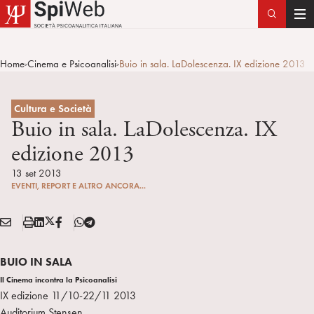
T
o
g
Home
Cinema e Psicoanalisi
Buio in sala. LaDolescenza. IX edizione 2013
>
>
g
l
e
Cultura e Società
n
Buio in sala. LaDolescenza. IX
a
edizione 2013
v
i
13 set 2013
EVENTI, REPORT E ALTRO ANCORA...
g
a
E
S
L
X
F
T
t
Condividi:
M
t
i
/
B
e
i
A
a
n
T
l
o
BUIO IN SALA
I
m
k
w
e
n
Il Cinema incontra la Psicoanalisi
L
p
e
i
g
IX edizione 11/10-22/11 2013
a
d
t
r
Auditorium Stensen