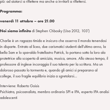
più: ad aiutarci a riflettere ma anche a invitarli a riflettersi.
Programma:
venerdì 11 ottobre – ore 21.00
Noi siamo infinito
di Stephen Chbosky (Usa 2012, 103′)
Charlie è un ragazzo timido e insicuro che osserva il mondo tenendosi
in disparte. Entrato al liceo, due carismatici studenti dell’ultimo anno, la
bella Sam e lo spavaldo fratellastro Patrick, lo portano sotto la loro ala
protettrice alla scoperta di amicizia, musica, amore. Allo stesso tempo, il
professore di inglese incoraggia il suo talento per la scrittura. Ma un
doloroso passato lo tormenta e, quando gli amici si preparano al
college, il suo fragile equilibrio inizia a sgretolarsi…
Interviene: Roberto Goisis
Psichiatra, psicoanalista, membro ordinario SPI e IPA, esperto IPA analisi
adolescenti