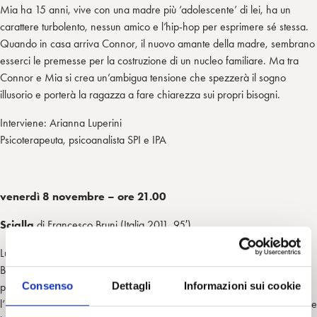
Mia ha 15 anni, vive con una madre più ‘adolescente’ di lei, ha un
carattere turbolento, nessun amico e l’hip-hop per esprimere sé stessa.
Quando in casa arriva Connor, il nuovo amante della madre, sembrano
esserci le premesse per la costruzione di un nucleo familiare. Ma tra
Connor e Mia si crea un’ambigua tensione che spezzerà il sogno
illusorio e porterà la ragazza a fare chiarezza sui propri bisogni.
Interviene: Arianna Luperini
Psicoterapeuta, psicoanalista SPI e IPA
venerdì 8 novembre – ore 21.00
Scialla
di Francesco Bruni (Italia 2011, 95′)
Luca, studente svogliato cresciuto senza un padre, prende ripetizioni da
Bruno, professore indolente e solitario che ha lasciato l’insegnamento
Consenso
Dettagli
Informazioni sui cookie
per dedicarsi alla scrittura. Quando la madre di Luca deve lasciare
l’Italia per lavoro, i due si trovano costretti a una difficile convivenza, che