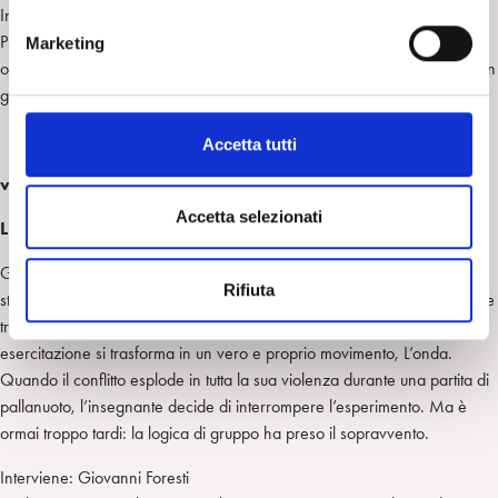
n
Interviene: Cristina Saottini
e
Psicoterapeuta, psicoanalista, membro ordinario SPI e IPA, giudice
Marketing
d
onorario del Tribunale dei Minori di Milano, esperta in adolescenza e in
e
gruppi
l
c
Accetta tutti
o
venerdì 22 novembre – ore 21.00
n
s
Accetta selezionati
L’onda
di Dennis Gansel (Germania 2008, 101′)
e
n
Germania, oggi. Il professor Rainer Wenger vuole mostrare ai suoi
Rifiuta
s
studenti come funzionano i totalitarismi. Inizia così un gioco di ruolo dalle
o
tragiche conseguenze: quella che era cominciata come un’innocua
esercitazione si trasforma in un vero e proprio movimento, L’onda.
Quando il conflitto esplode in tutta la sua violenza durante una partita di
pallanuoto, l’insegnante decide di interrompere l’esperimento. Ma è
ormai troppo tardi: la logica di gruppo ha preso il sopravvento.
Interviene: Giovanni Foresti