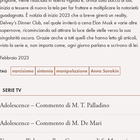
prigione, viene rilasciata in libertà vigilata e, ormai sulla bocca di tutti,
inizia a tessere di nuovo la tela per far fruttare e moltiplicare la notorietà
guadagnata. È notizia di inizio 2023 che a breve girerà un reality,
Delvey’s Dinner Club, nel quale inviterà a cena Elon Musk e varie altre
supernove, ricominciando ad attirare la luce delle stelle verso la sua
singolarità oscura. Grazie anche a tutti quelli che hanno letto gli articoli,
visto la serie e, non importa come, ogni giorno parlano e scrivono di lei.
Febbraio 2023
narcisismo
sintonia
manipolazione
Anna Sorokin
TAG
SERIE TV
Adolescence – Commento di M. T. Palladino
Adolescence – Commento di M. De Mari