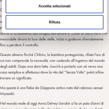
sfarzosi.
s
Accetta selezionati
Quando nella “Città incantata” il “Senza Volto” capisce che l’oro può
e
comprare l’amore, o quel che ne appare, degli spiriti intorno a lui, inizia
n
a produrne quantità illimitate. Così, da pezzente emarginato diventa
Rifiuta
s
presto un “Signore” rispettato che tutti fanno a gara per riverire. Tratta
o
quindi lo sfruttamento alla stregua dell’amore e, come un buco nero che
inesorabile divora la luce delle stelle, inizia a goderne sfrenatamente
fino a perdere il controllo.
Questo almeno finché Chihiro, la bambina protagonista, rifiuta l’oro di
cui non comprende la necessità, non cedendo all’inganno del mondo
degli adulti. Dopo una dura lotta, riuscirà a portarlo con sé verso una
casa semplice e affettuosa dove la vita del “Senza Volto” potrà infine
trovare un significato.
Ma questa è una fiaba da Giappone antico nata dal caloroso
sensei
Miyazaki.
Nel mondo reale di oggi Anna Delvey-Sorokin si fa un paio d’anni di