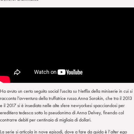
Ha avuto un certo seguito social l’uscita su Netflix della miniserie in cui si
racconta l’avventura della truffatrice russa Anna Sorokin, che tra il 2013
e il 2017 si è insediata nelle alte sfere newyorkesi spacciandosi per
ereditiera tedesca sotto lo pseudonimo di Anna Delvey, finendo col
contrarre debiti per centinaia di migliaia di dollari.
La serie si articola in nove episodi, dove a fare da guida è l’
alter ego