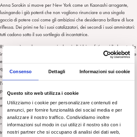
Anna Sorokin si muove per New York come un Kaonashi arrogante,
lusingando i già potenti che non vogliono rinunciare a una singola
goccia di potere così come gli ambiziosi che desiderano brillare di luce
riflessa. Dei primi ne fa i suoi catalizzatori, dei secondi i suoi ammiratori:
tutti cadono sotto il suo sortilegio di incantatrice.
Riesce così a sedurre e a manipolare individui scafati e avidi al punto da
inglobarli nel suo delirio: meritarsi senza reali garanzie un prestito di tale
entità da poter avviare una Fondazione a lei intitolata. Non una
qualsiasi, ammesso ne esistano, ma una tanto importante da diventare
Consenso
Dettagli
Informazioni sui cookie
unica al mondo, in un palazzo tra i più prestigiosi di New York e con
l’appoggio di personalità d’eccellenza assoluta. Eppure Anna non è
particolarmente bella né tantomeno simpatica, è certo carismatica e
Questo sito web utilizza i cookie
molto astuta, ma non conosce davvero grandi cose oltre al cianciare
Utilizziamo i cookie per personalizzare contenuti ed
mellifluo di arte e moda di cui pare essersi rivestita fin da bambina.
annunci, per fornire funzionalità dei social media e per
analizzare il nostro traffico. Condividiamo inoltre
Nella sua ricerca incrollabile la giornalista si immagina che questa
informazioni sul modo in cui utilizzi il nostro sito con i
“manipolatrice narcisista psicopatica” debba avere chissà quale storia
nostri partner che si occupano di analisi dei dati web,
traumatica. Scopre su di lei miti che nascono da un papà mafioso e