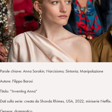
i
t
a
n
e
m
r
Parole chiave: Anna Sorokin; Narcisismo; Sintonia; Manipolazione
Autore: Filippo Barosi
Titolo: “Inventing Anna”
Dati sulla serie: creata da Shonda Rhimes, USA, 2022, miniserie Netflix.
Genere: drammatico