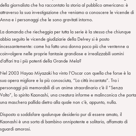
della giornalista che ha raccontato la storia al pubblico americano: è
attraverso la sua investigazione che veniamo a conoscere le vicende di
Anna e i personaggi che le sono gravitati intorno.
La domanda che riecheggia per tutta la serie è la stessa che chiunque
abbia seguito le vicende giudiziarie della Delvey si è posto
incessantemente: come ha fatto una donna poco più che ventenne a
coinvolgere nelle proprie fantasie grandiose e irrealizzabili uomini
d’affari tra i più potenti della Grande Mela?
Nel 2003 Hayao Miyazaki ha vinto l’Oscar con quella che forse è la
sua opera migliore e la più conosciuta, “La città incantata”. Tra i
personaggi più memorabili di un anime straordinario c’è il “Senza
Volto”, lo spirito Kaonashi, una creatura informe e malinconica che porta
una maschera pallida dietro alla quale non c’è, appunto, nulla.
Disposto a soddisfare qualunque desiderio pur di essere amato, il
Kaonashi è una sorta di bambino onnipotente e solitario, affamato di
sguardi amorosi.