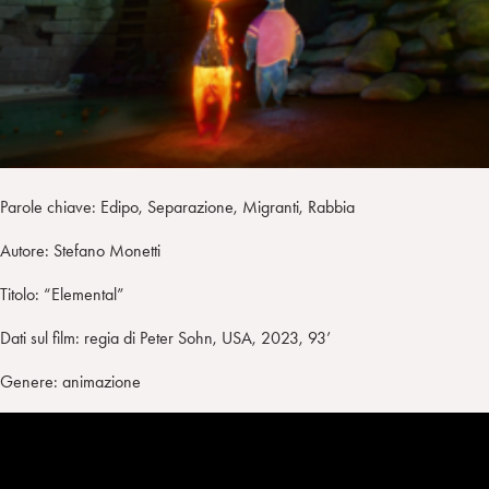
i
t
a
n
e
m
r
Parole chiave: Edipo, Separazione, Migranti, Rabbia
Autore: Stefano Monetti
Titolo: “Elemental”
Dati sul film: regia di Peter Sohn, USA, 2023, 93’
Genere: animazione