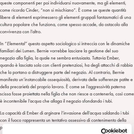
queste componenti per poi individuarsi nuovamente, ma gli elementi,
come ricorda Cinder, “non si mischiano”. È come se queste quantità
libere di elementi esprimessero gli elementi gruppali fantasmatici di una
cultura popolare che funziona, come spesso accade, da ostacolo alla
convivenza con l’altro.
In “
Elemental”
questo aspetto sociologico si intreccia con le dinamiche
familiari dei Lumen. Bernie vorrebbe lasciare la gestione del suo
negozio alla figlia, la quale ne sembra entusiasta. Tuttavia Ember,
quando è lasciata sola con clienti pretenziosi, ha degli attacchi di rabbia
che la portano a distruggere parte del negozio. Al contrario, Bernie
manifesta un’instancabile ossequiosità, derivata delle sofferenze patite e
della precarietà del proprio lavoro. È come se l’aggressività paterna
scissa fosse proiettata nella figlia che non riesce a contenerla, così come
è incontenibile l’acqua che allaga il negozio sfondando i tubi.
La capacità di Ember di arginare l’invasione dell’acqua saldando i tubi
con il fuoco rappresenta un tentativo ossessivo di contenimento della
prevaricazione dell’etnia dell’acqua, ma anche della propria