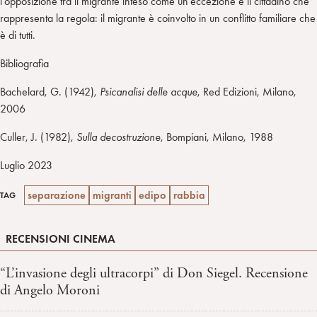
l’opposizione tra il migrante inteso come un’eccezione e il cittadino che
rappresenta la regola: il migrante è coinvolto in un conflitto familiare che
è di tutti.
Bibliografia
Bachelard, G. (1942),
Psicanalisi delle acque
, Red Edizioni, Milano,
2006
Culler, J. (1982),
Sulla decostruzione
, Bompiani, Milano, 1988
Luglio 2023
separazione
migranti
edipo
rabbia
TAG
RECENSIONI CINEMA
“L’invasione degli ultracorpi” di Don Siegel. Recensione
di Angelo Moroni