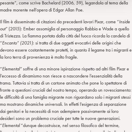
pesante”, come scrive Bachelard (2006, 59), legandola al tema della
madre morente nell’opera di Edgar Allan Poe.
Il film è disseminato di citazioni da precedenti lavori Pixar, come “
Inside
out”
(2015): Ember assomiglia al personaggio Rabbia e Wade a quello
di Tristezza. La fiamma portata dalla città del fuoco ricorda la candela di
“
Encanto” (2021)
: si tratta di due oggetti evocativi delle origini che
devono essere costantemente protetti, in quanto il legame tra i migranti e
la loro terra di provenienza è molto fragile.
“
Elemental”
soffre di una minore ispirazione rispetto ad altri film Pixar e
l’eccesso di dinamismo non riesce a nascondere l’essenzialità della
trama. Tuttavia si tratta di un cartone animato che pone lo spettatore di
fronte a questioni cruciali del nostro tempo, operando un rovesciamento:
le difficoltà di una famiglia migrante non riguardano solo i migranti stessi
ma mostrano dinamiche universali. In effetti l’esigenza di separazione
dai genitori e la necessità di non adempiere passivamente ai loro
desideri sono un problema cruciale per tutte le nuove generazioni.
“
Elemental
“dunque decostruisce, nel senso filosofico del termine,