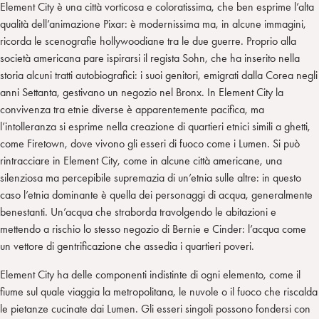
Element City è una città vorticosa e coloratissima, che ben esprime l’alta
qualità dell’animazione Pixar: è modernissima ma, in alcune immagini,
ricorda le scenografie hollywoodiane tra le due guerre. Proprio alla
società americana pare ispirarsi il regista Sohn, che ha inserito nella
storia alcuni tratti autobiografici: i suoi genitori, emigrati dalla Corea negli
anni Settanta, gestivano un negozio nel Bronx. In Element City la
convivenza tra etnie diverse è apparentemente pacifica, ma
l’intolleranza si esprime nella creazione di quartieri etnici simili a ghetti,
come Firetown, dove vivono gli esseri di fuoco come i Lumen. Si può
rintracciare in Element City, come in alcune città americane, una
silenziosa ma percepibile supremazia di un’etnia sulle altre: in questo
caso l’etnia dominante è quella dei personaggi di acqua, generalmente
benestanti. Un’acqua che straborda travolgendo le abitazioni e
mettendo a rischio lo stesso negozio di Bernie e Cinder: l’acqua come
un vettore di gentrificazione che assedia i quartieri poveri.
Element City ha delle componenti indistinte di ogni elemento, come il
fiume sul quale viaggia la metropolitana, le nuvole o il fuoco che riscalda
le pietanze cucinate dai Lumen. Gli esseri singoli possono fondersi con