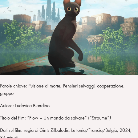
a
d
t
r
i
t
a
n
e
m
r
Parole chiave: Pulsione di morte, Pensieri selvaggi, cooperazione,
gruppo
Autore: Ludovica Blandino
Titolo del film: “Flow – Un mondo da salvare” (“Straume”
)
Dati sul film: regia di Gints Zilbalodis, Lettonia/Francia/Belgio, 2024,
84 minuti