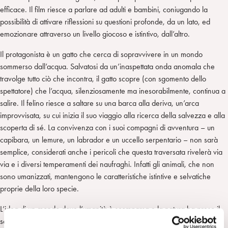
efficace. Il film riesce a parlare ad adulti e bambini, coniugando la
possibilità di attivare riflessioni su questioni profonde, da un lato, ed
emozionare attraverso un livello giocoso e istintivo, dall’altro.
Il protagonista è un gatto che cerca di sopravvivere in un mondo
sommerso dall’acqua. Salvatosi da un’inaspettata onda anomala che
travolge tutto ciò che incontra, il gatto scopre (con sgomento dello
spettatore) che l’acqua, silenziosamente ma inesorabilmente, continua a
salire. Il felino riesce a saltare su una barca alla deriva, un’arca
improvvisata, su cui inizia il suo viaggio alla ricerca della salvezza e alla
scoperta di sé. La convivenza con i suoi compagni di avventura – un
capibara, un lemure, un labrador e un uccello serpentario – non sarà
semplice, considerati anche i pericoli che questa traversata rivelerà via
via e i diversi temperamenti dei naufraghi. Infatti gli animali, che non
sono umanizzati, mantengono le caratteristiche istintive e selvatiche
proprie della loro specie.
L’idea di un mondo dove l’umanità è scomparsa e la natura ha preso il
sopravvento richiama il concetto freudiano di pulsione di morte (Freud,