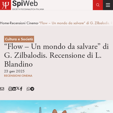
T
o
g
Home
Recensioni Cinema
“Flow – Un mondo da salvare” di G. Zilbalodis. R
>
>
g
l
e
Cultura e Società
n
“Flow – Un mondo da salvare” di
a
G. Zilbalodis. Recensione di L.
v
Blandino
i
g
23 gen 2025
a
RECENSIONI CINEMA
t
i
E
S
L
X
F
T
Condividi:
o
M
t
i
/
B
e
n
A
a
n
T
l
I
m
k
w
e
L
p
e
i
g