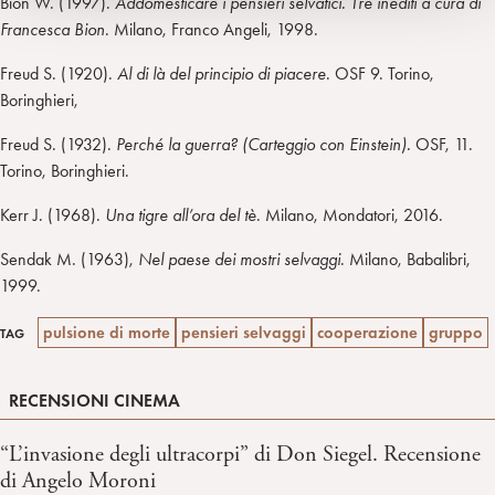
Bion W. (1997).
Addomesticare i pensieri selvatici. Tre inediti a cura di
Francesca Bion
. Milano, Franco Angeli, 1998.
Freud S. (1920).
Al di là del principio di piacere
. OSF 9. Torino,
Boringhieri,
Freud S. (1932).
Perché la guerra?
(Carteggio con Einstein).
OSF, 11.
Torino, Boringhieri.
Kerr J. (1968).
Una tigre all’ora del tè
. Milano, Mondatori, 2016.
Sendak M. (1963),
Nel paese dei mostri selvaggi
. Milano, Babalibri,
1999.
pulsione di morte
pensieri selvaggi
cooperazione
gruppo
TAG
RECENSIONI CINEMA
“L’invasione degli ultracorpi” di Don Siegel. Recensione
di Angelo Moroni