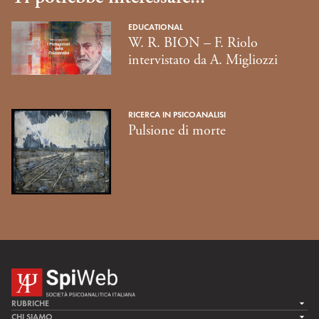
EDUCATIONAL
W. R. BION – F. Riolo
intervistato da A. Migliozzi
RICERCA IN PSICOANALISI
Pulsione di morte
RUBRICHE
LA CURA
CHI SIAMO