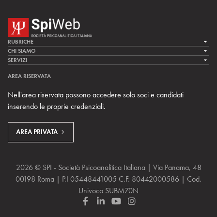
RUBRICHE
LA CURA
CHI SIAMO
LA SPI
SERVIZI
LA RICERCA
SPIPEDIA
TEAM DI SPIWEB
AREA RISERVATA
CULTURA E SOCIETÀ
CERCA UNO PSICOANALISTA
CONTATTI
Nell'area riservata possono accedere solo soci e candidati
MULTIMEDIA
ARCHIVIO STORICO
inserendo le proprie credenziali.
RIVISTE
AREA INTERNAZIONALE
CENTRI LOCALI DELLA SPI
PROSSIMI EVENTI
AREA PRIVATA
2026 © SPI - Società Psicoanalitica Italiana | Via Panama, 48
00198 Roma | P.I 05448441005 C.F. 80442000586 | Cod.
Univoco SUBM70N
F
L
Y
I