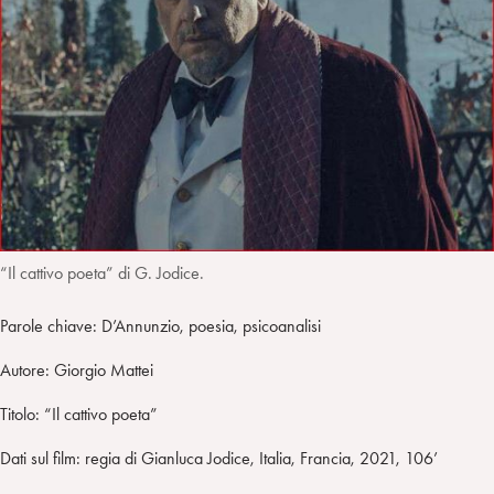
i
t
a
n
e
m
r
“Il cattivo poeta” di G. Jodice.
Parole chiave: D’Annunzio, poesia, psicoanalisi
Autore: Giorgio Mattei
Titolo: “Il cattivo poeta”
Dati sul film: regia di Gianluca Jodice, Italia, Francia, 2021, 106’