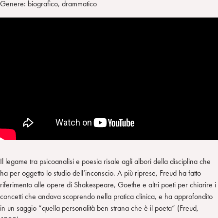
Genere: biografico, drammatico
Il legame tra psicoanalisi e poesia risale agli albori della disciplina che
ha per oggetto lo studio dell’inconscio. A più riprese, Freud ha fatto
riferimento alle opere di Shakespeare, Goethe e altri poeti per chiarire i
concetti che andava scoprendo nella pratica clinica, e ha approfondito
in un saggio “quella personalità ben strana che è il poeta” (Freud,