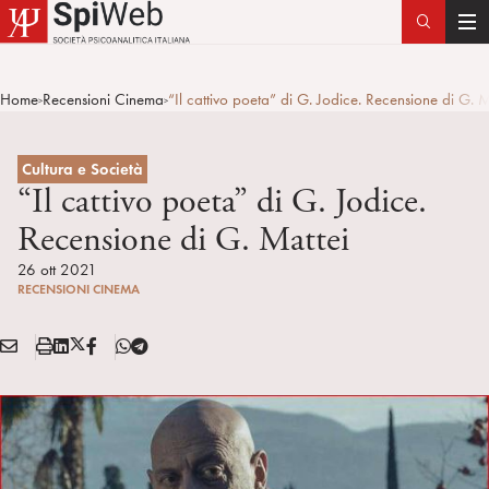
T
o
g
Home
Recensioni Cinema
“Il cattivo poeta” di G. Jodice. Recensione di G. M
>
>
g
l
e
Cultura e Società
n
“Il cattivo poeta” di G. Jodice.
a
Recensione di G. Mattei
v
i
26 ott 2021
RECENSIONI CINEMA
g
a
E
S
L
X
F
T
t
Condividi:
M
t
i
/
B
e
i
A
a
n
T
l
o
I
m
k
w
e
n
L
p
e
i
g
a
d
t
r