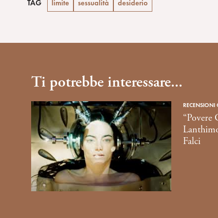
TAG
limite
sessualità
desiderio
Ti potrebbe interessare...
RECENSIONI
“Povere C
Lanthimo
Falci