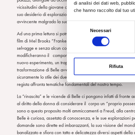
di analisi dei dati web, pubbl
vicissitudini della giovane creatura, Belle, allevata con amore pa
che hanno raccolto dal tuo uti
suo desiderio di esplorazione e conoscenza del mondo. Il mix di
avvincente malgrado la sua lunga durata.
S
Necessari
e
Ad una prima lettura si potrebbe dire che “Povere creature” rapp
l
film di Mel Brooks “Frankestein Junior” (1974). Generate dalla 
e
selvagge e senza alcun controllo sugli istinti; nello sviluppo d
z
modificheranno il comportamento nel rapporto tra “istinto” e “ci
i
nuovo esperimento, un trapianto nella mente della creatura di un
Rifiuta
o
trasformazione di Belle avviene gradualmente attraverso un “a
n
sicuramente lo stile dei due film, in Frankestein Junior l’ironia 
e
regista affronta tematiche fondamentali del nostro tempo.
d
La “rinascita” e le vicende di Belle ci pongono infatti di fronte 
e
al diritto della donna di considerare il corpo un “proprio poss
l
sono a questo proposito molti ammiccamenti a Freud, alla central
c
Belle è curiosa, assetata di conoscenza, e le sue esplorazioni pa
o
domande sono dirette ed imbarazzanti, la sua visione del mond
n
banalizzato e sfiora con tatto e delicatezza diversi aspetti della 
s