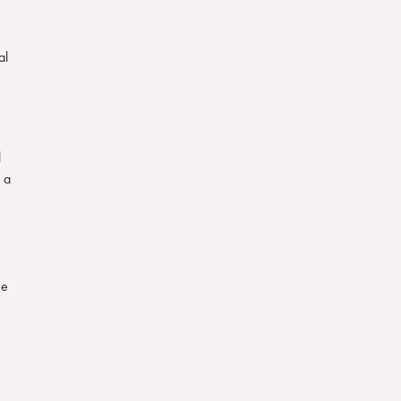
al
l
 a
me