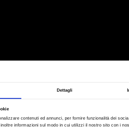
re trattavamo con una paziente temi relativi alla differenza tra limite e
Dettagli
stroso esperimento di un famoso chirurgo, ormai vecchio e piuttosto
ookie
 cervello del feto che ha in grembo, resuscitandola. Una scenografia
nalizzare contenuti ed annunci, per fornire funzionalità dei socia
izzati da prospettive da grandangolare, con immagini di città, case e
inoltre informazioni sul modo in cui utilizzi il nostro sito con i n
o alternati a colori vividi e tinte accese. Al centro della trama le