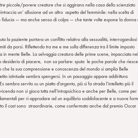
altre piccole/povere creature che si aggirano nella casa dello scienziato
 rintraccia un’ allusione ad un altro aspetto del femminile: nella scelta di
iosità e fiducia — ma anche senso di colpa — che tante volte espone la donna 
a la paziente portava un conflitto relativo alla sessualità, interrogandosi
iti da porsi. Riflettendo tra me e me sulla differenza tra il limite imposto
ata in mente Belle. La selvaggia creatura delle prime scene, impacciata ne
uo desiderio di piacere, non sa parlare: sputa le poche parole che riesce
no che la sua comprensione e conoscenza del mondo si amplia Belle
petito istintuale sembra spengersi. In un passaggio appare addirittura
sembra servito su un piatto d’argento, più si fa strada l’intelletto più il
a vicenda non si gioca tutta nell’intrapsichico e anche per Belle, come per
ondamentali per ri-approdare ad un equilibrio soddisfacente e a nuove for
 tutto il cast sono straordinarie, come confermato anche dal premio Oscar