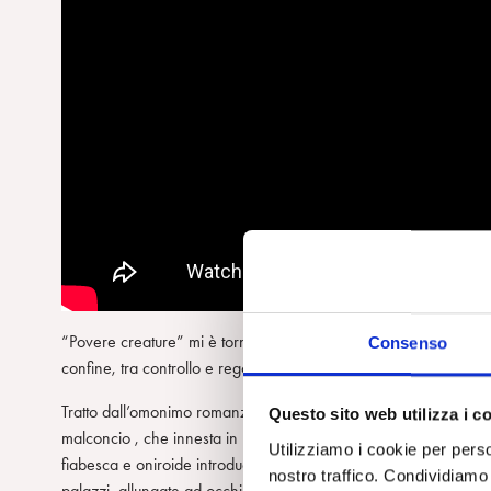
“Povere creature” mi è tornato in mente durante una seduta, ment
Consenso
confine, tra controllo e regolazione, tra impulso e desiderio .
Tratto dall’omonimo romanzo di Alasdair Gray, il film narra l’e
Questo sito web utilizza i c
malconcio , che innesta in una giovane donna morta suicida, il
Utilizziamo i cookie per perso
fiabesca e oniroide introduce lo spettatore in paesaggi caratter
nostro traffico. Condividiamo 
palazzi, allungate ad occhio di pesce, con sfondi in bianco e ner