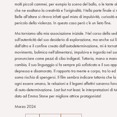
molti piccoli cammei, per esmpio la scena del ballo, o le tante 
e
che ne esaltano la creatività e l’originalità. Nella parte finale si
n
Belle all’altare si ritrova infatti quel misto di impulsività, cur
s
pericolo della violenza. In questo caso però c’è un lieto fine.
o
Ma torniamo alla mia associazione iniziale. Nel corso della sedut
sull’autenticità del suo desiderio di esplorazione, ma anche sui lim
dall’altro e il confine creato dall’autodeterminazione, mi è torn
movimento, bulimica nell’alimentarsi, impulsiva e ingorda nel s
pronunciare come pezzi di cibo indigesti. Tuttavia, mano a ma
cambia, il suo linguaggio si fa sempre più sofisticato e il suo ap
depressa e disamorata. Il rapporto tra mente e corpo, tra Io ed Es 
soma rischia di spengersi. Il film sembra indicare tuttavia che l
ogni essere umano, le relazioni e il legami affettivi saranno f
di auto-determinazione.
Last but not least
, le interpretazioni di
dato ad Emma Stone per migliore attrice protagonista!
Marzo 2024