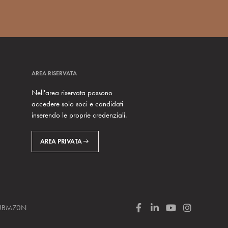
AREA RISERVATA
Nell'area riservata possono
accedere solo soci e candidati
inserendo le proprie credenziali.
AREA PRIVATA
 SUBM70N
F
L
Y
I
a
i
o
n