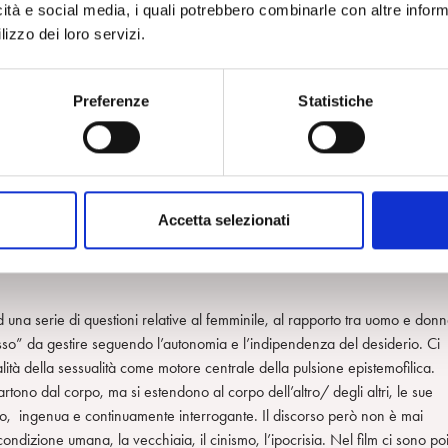
icità e social media, i quali potrebbero combinarle con altre inform
terno e iper-protettivo dal suo creatore, ma poi lasciata libera di seguire i
lizzo dei loro servizi.
 grottesco ed ironia rende la visione del film molto gradevole ed
Preferenze
Statistiche
resenta una risposta al femminile, a distanza di circa cinquanta anni, al
mente visionaria di scienziati genialoidi, entrambe le creature nascono
ella trama, andranno poi incontro ad una serie di mutamenti che ne
viltà”. Nel film di Mel Brooks uttavia tale cambiamento è frutto di un
 po’ del cervello del suo creatore; al contrario in “Povere creature” la
Accetta selezionati
pprendere dall’esperienza” (Bion 1972). Un’altra differenza riguarda
sconfina nella comicità, in “Povere Creature” con ironia e leggerezza il
ad una serie di questioni relative al femminile, al rapporto tra uomo e donn
esso” da gestire seguendo l’autonomia e l’indipendenza del desiderio. Ci
ità della sessualità come motore centrale della pulsione epistemofilica.
rtono dal corpo, ma si estendono al corpo dell’altro/ degli altri, le sue
o, ingenua e continuamente interrogante. Il discorso però non è mai
condizione umana, la vecchiaia, il cinismo, l’ipocrisia. Nel film ci sono po