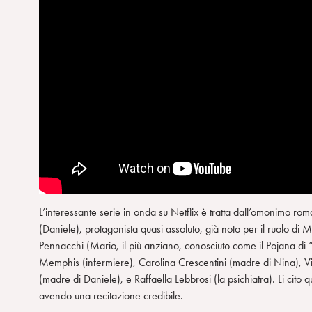
L’interessante serie in onda su Netflix è tratta dall’omonimo r
(Daniele), protagonista quasi assoluto, già noto per il ruolo di M
Pennacchi (Mario, il più anziano, conosciuto come il Pojana di 
Memphis (infermiere), Carolina Crescentini (madre di Nina), V
(madre di Daniele), e Raffaella Lebbrosi (la psichiatra). Li cito 
avendo una recitazione credibile.