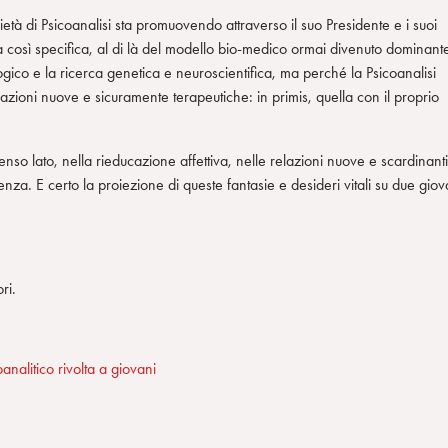
età di Psicoanalisi sta promuovendo attraverso il suo Presidente e i suoi
ura così specifica, al di là del modello bio-medico ormai divenuto dominant
ico e la ricerca genetica e neuroscientifica, ma perché la Psicoanalisi
elazioni nuove e sicuramente terapeutiche: in primis, quella con il proprio
nso lato, nella rieducazione affettiva, nelle relazioni nuove e scardinanti
enza. E certo la proiezione di queste fantasie e desideri vitali su due giov
ri.
nalitico rivolta a giovani