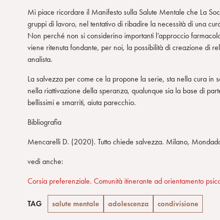
Mi piace ricordare il Manifesto sulla Salute Mentale che La Soci
gruppi di lavoro, nel tentativo di ribadire la necessità di una c
Non perché non si considerino importanti l’approccio farmacolog
viene ritenuta fondante, per noi, la possibilità di creazione di r
analista.
La salvezza per come ce la propone la serie, sta nella cura in se
nella riattivazione della speranza, qualunque sia la base di part
bellissimi e smarriti, aiuta parecchio.
Bibliografia
Mencarelli D. (2020). Tutto chiede salvezza. Milano, Mondado
vedi anche:
Corsia preferenziale. Comunità itinerante ad orientamento psicoa
TAG
salute mentale
adolescenza
condivisione