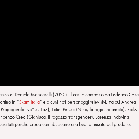
omanzo di Daniele Mencarelli (2020). Il cast è composto da Federico Cesa
artino in “
Skam Italia
” e alcuni noti personaggi televisivi, tra cui Andrea
“Propaganda live” su La7), Fotinì Peluso (Nina, la ragazza amata), Ricky
incenzo Crea (Gianluca, il ragazzo transgender), Lorenza Indovina
quasi tutti perché credo contribuiscano alla buona riuscita del prodotto,