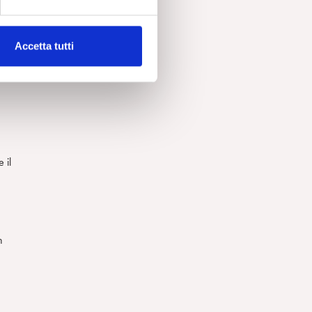
co.
Accetta tutti
 il
n