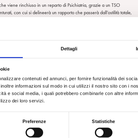
 che viene rinchiuso in un reparto di Psichiatria, grazie a un TSO
turati, con cui si delineerà un rapporto che passerà dall’ostilità totale,
a e ad Anzio (Ospedale Militare) .
sperienza forte, affettiva, di condivisione e di solidarietà tra un gruppo di
Dettagli
ontarla, né la loro fragilità. Vivono un’esperienza importante anche se
iunque abbia avuto conoscenza, anche per percorsi lavorativi, di un repart
ookie
nalizzare contenuti ed annunci, per fornire funzionalità dei socia
ne di questi posti di cura: ad esempio le finestre costantemente aperte,
inoltre informazioni sul modo in cui utilizzi il nostro sito con i n
 costrizione a stare nelle proprie stanze, con il pasto sempre servito a
icità e social media, i quali potrebbero combinarle con altre inform
perienza in Neuropsichiatria Infantile. Trovo poi piuttosto frequente nella
lizzo dei loro servizi.
 per i pazienti, momenti di condivisione e di cura gruppale, coordinati dagli
 poi nella stanza condivisa un paziente in stato comatoso, di cui non si
verato in un contesto come quello descritto.
Preferenze
Statistiche
ione e di ciò che vuole significare: il riannodarsi di rapporti affettivi,
lvezza attraverso l’Altro, nello specifico attraverso l’amore e la creatività