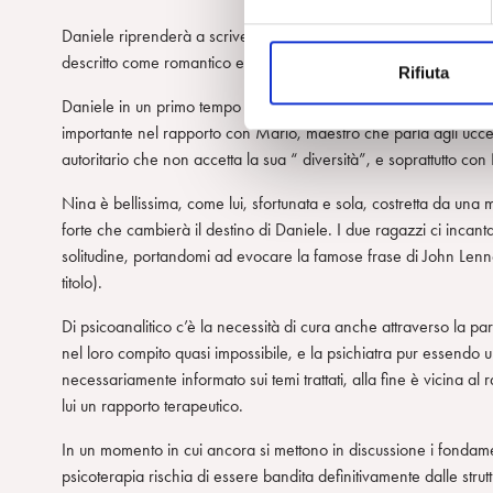
z
Daniele riprenderà a scrivere poesie e mi auguro nella storia ver
i
descritto come romantico e fragile, sognatore e ingenuo. Tanto 
Rifiuta
o
n
Daniele in un primo tempo urla, si agita e agisce violentemente, c
e
importante nel rapporto con Mario, maestro che parla agli uccelli
d
autoritario che non accetta la sua “ diversità”, e soprattutto con
e
Nina è bellissima, come lui, sfortunata e sola, costretta da una
l
forte che cambierà il destino di Daniele. I due ragazzi ci incanta
c
solitudine, portandomi ad evocare la famose frase di John Lenno
o
titolo).
n
s
Di psicoanalitico c’è la necessità di cura anche attraverso la paro
e
nel loro compito quasi impossibile, e la psichiatra pur essendo 
n
necessariamente informato sui temi trattati, alla fine è vicina 
s
lui un rapporto terapeutico.
o
In un momento in cui ancora si mettono in discussione i fondamen
psicoterapia rischia di essere bandita definitivamente dalle stru