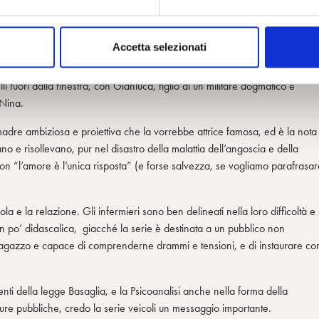
a da cui è tratta la fiction ciò sia veramente accaduto al protagonista,
da perdere la testa per la bella Nina, coronatrice del suo sogno romanti
Accetta selezionati
ome è nella caratteristica dei suoi sintomi, ma trova un filone affettivo
 fuori dalla finestra, con Gianluca, figlio di un militare dogmatico e
 Nina.
 madre ambiziosa e proiettiva che la vorrebbe attrice famosa, ed è la nota
no e risollevano, pur nel disastro della malattia dell’angoscia e della
n “l’amore è l’unica risposta” (e forse salvezza, se vogliamo parafrasare
la e la relazione. Gli infermieri sono ben delineati nella loro difficoltà e
un po’ didascalica, giacché la serie è destinata a un pubblico non
al ragazzo e capace di comprenderne drammi e tensioni, e di instaurare co
ti della legge Basaglia, e la Psicoanalisi anche nella forma della
tture pubbliche, credo la serie veicoli un messaggio importante.