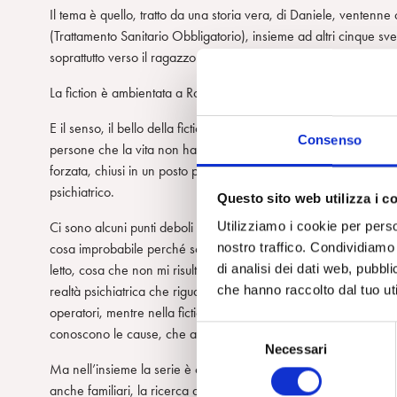
Il tema è quello, tratto da una storia vera, di Daniele, ventenne
(Trattamento Sanitario Obbligatorio), insieme ad altri cinque sven
soprattutto verso il ragazzo transgender, all’amicizia profonda.
La fiction è ambientata a Roma nel quartiere Garbatella, a Osti
E il senso, il bello della fiction è tutto qui … la rilevanza di un’e
Consenso
persone che la vita non ha aiutato, né la loro incapacità ad affr
forzata, chiusi in un posto per certi versi terribile, come sa ch
psichiatrico.
Questo sito web utilizza i c
Utilizziamo i cookie per perso
Ci sono alcuni punti deboli sicuramente sul piano della descrizio
nostro traffico. Condividiamo 
cosa improbabile perché sono generalmente blindate, e una certa
di analisi dei dati web, pubbl
letto, cosa che non mi risulta, almeno se mi riferisco alla mia es
che hanno raccolto dal tuo uti
realtà psichiatrica che riguarda i minori, la possibilità di avere
operatori, mentre nella fiction sono poco rappresentati. Compare
S
conoscono le cause, che a mio parere difficilmente sarebbe rico
Necessari
e
Ma nell’insieme la serie è credibile, e tiene sul piano della narraz
l
anche familiari, la ricerca di senso nel proprio malessere, e la sa
e