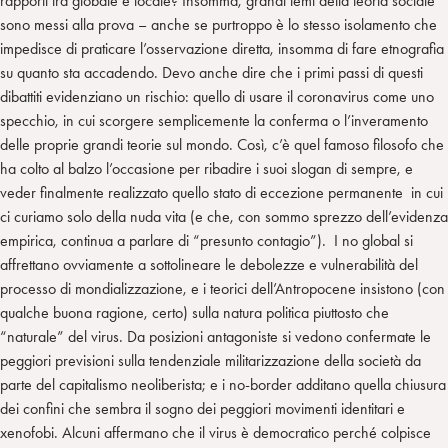
rapporti tra globale e locale? Insomma, grandi temi della teoria sociale
sono messi alla prova – anche se purtroppo è lo stesso isolamento che
impedisce di praticare l’osservazione diretta, insomma di fare etnografia
su quanto sta accadendo. Devo anche dire che i primi passi di questi
dibattiti evidenziano un rischio: quello di usare il coronavirus come uno
specchio, in cui scorgere semplicemente la conferma o l’inveramento
delle proprie grandi teorie sul mondo. Così, c’è quel famoso filosofo che
ha colto al balzo l’occasione per ribadire i suoi slogan di sempre, e
veder finalmente realizzato quello stato di eccezione permanente in cui
ci curiamo solo della nuda vita (e che, con sommo sprezzo dell’evidenza
empirica, continua a parlare di “presunto contagio”). I no global si
affrettano ovviamente a sottolineare le debolezze e vulnerabilità del
processo di mondializzazione, e i teorici dell’Antropocene insistono (con
qualche buona ragione, certo) sulla natura politica piuttosto che
“naturale” del virus. Da posizioni antagoniste si vedono confermate le
peggiori previsioni sulla tendenziale militarizzazione della società da
parte del capitalismo neoliberista; e i no-border additano quella chiusura
dei confini che sembra il sogno dei peggiori movimenti identitari e
xenofobi. Alcuni affermano che il virus è democratico perché colpisce