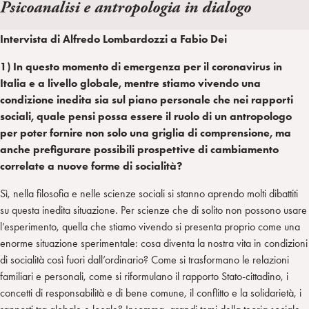
Psicoanalisi e antropologia in dialogo
a
d
t
r
i
t
a
Intervista di Alfredo Lombardozzi a Fabio Dei
n
e
m
r
1) In questo momento di emergenza per il coronavirus in
Italia e a livello globale, mentre stiamo vivendo una
condizione inedita sia sul piano personale che nei rapporti
sociali, quale pensi possa essere il ruolo di un antropologo
per poter fornire non solo una griglia di comprensione, ma
anche prefigurare possibili prospettive di cambiamento
correlate a nuove forme di socialità?
Sì, nella filosofia e nelle scienze sociali si stanno aprendo molti dibattiti
su questa inedita situazione. Per scienze che di solito non possono usare
l’esperimento, quella che stiamo vivendo si presenta proprio come una
enorme situazione sperimentale: cosa diventa la nostra vita in condizioni
di socialità così fuori dall’ordinario? Come si trasformano le relazioni
familiari e personali, come si riformulano il rapporto Stato-cittadino, i
concetti di responsabilità e di bene comune, il conflitto e la solidarietà, i