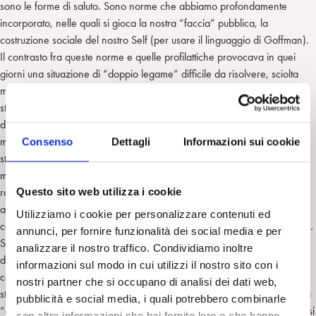
sono le forme di saluto. Sono norme che abbiamo profondamente
incorporato, nelle quali si gioca la nostra “faccia” pubblica, la
costruzione sociale del nostro Self (per usare il linguaggio di Goffman).
Il contrasto fra queste norme e quelle profilattiche provocava in quei
giorni una situazione di “doppio legame” difficile da risolvere, sciolta
magari da una battuta sul fatto di aver appena commesso un reato
stringendosi la mano. Lo dico per sottolineare in che misura la
dimensione corporea sia stata messa in gioco da questa socialità
modificata. Nella fase successiva, quella della “reclusione” forzata che
Consenso
Dettagli
Informazioni sui cookie
stiamo attraversando, è ancora tutta da capire quale sarà su tempi
medio-lunghi la reazione di corpi sottratti a una parte almeno delle loro
routine giornaliere. Così come dovremo capire che cosa diventano
Questo sito web utilizza i cookie
alcune attività relazionali se trasportate interamente sul piano virtuale. Il
Utilizziamo i cookie per personalizzare contenuti ed
caso delle sedute analitiche che tu proponi è di per sé interessantissimo.
annunci, per fornire funzionalità dei social media e per
Se Freud avesse potuto disporre di Skype, avrebbe costruito in modo
analizzare il nostro traffico. Condividiamo inoltre
diverso il setting analitico? Avrebbe rinunciato alla compresenza dei
informazioni sul modo in cui utilizzi il nostro sito con i
corpi e agli elementi di cultura materiale (gli oggetti antichi e etnici che
nostri partner che si occupano di analisi dei dati web,
stipavano il suo studio, rimandando con la loro presenza alla profondità
pubblicità e social media, i quali potrebbero combinarle
“archeologica” dell’inconscio?). Forse sì, nel senso che la psicoanalisi si
con altre informazioni che hai fornito loro o che hanno