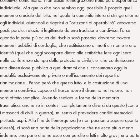
collettivo, comunitario. Non esiste reintegrazione nella pura esperienza
individuale. Ma quello che non sembra oggi possibile è proprio quel
momento cruciale del lutto, nel quale la comunità intera si stringe attorno
agli individui, aiutandoli a riaprirsi a “orizzonti di operabilità” attraverso
gesti, parole, relazioni legittimate da una tradizione condivisa. Forse
quando la parte più acuta del rischio sarà passata, dovremo trovare
momenti pubblici di cordoglio, che restituiscano ai morti un nome e una
identità (quel che oggi scompare dietro alle statistiche lette ogni sera
nelle conferenze stampa della protezione civile); e che conferiscano
una dimensione pubblica a quei drammi che si consumano oggi in
modalità esclusivamente private o nell’isolamento dei reparti di
rianimazione. Penso però che questo lutto, e la costruzione di una
memoria condivisa capace di trascendere il dramma nel valore, non
sarà affatto semplice. Avendo studiato le forme della memoria
traumatica, anche se in contesti completamente diversi da questo (come
i massacri di civili in guerra), mi sento di prevedere conflitti memoriali
piuttosto aspri. Alla fine dell’emergenza (e non possiamo sapere quanto
durerà), ci sarà una parte della popolazione che ne esce più o meno
indenne, una parte che ne esce con perdite e lutti molto gravi, una parte