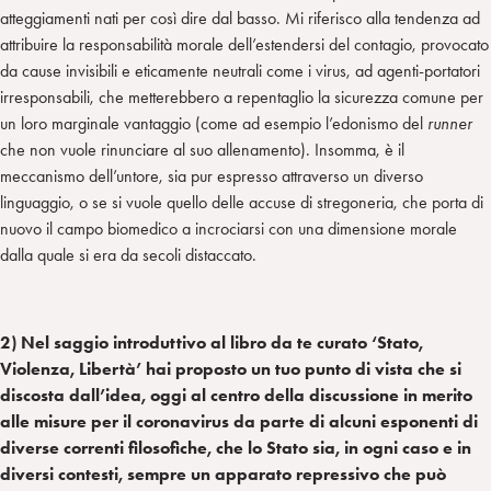
atteggiamenti nati per così dire dal basso. Mi riferisco alla tendenza ad
attribuire la responsabilità morale dell’estendersi del contagio, provocato
da cause invisibili e eticamente neutrali come i virus, ad agenti-portatori
irresponsabili, che metterebbero a repentaglio la sicurezza comune per
un loro marginale vantaggio (come ad esempio l’edonismo del
runner
che non vuole rinunciare al suo allenamento). Insomma, è il
meccanismo dell’untore, sia pur espresso attraverso un diverso
linguaggio, o se si vuole quello delle accuse di stregoneria, che porta di
nuovo il campo biomedico a incrociarsi con una dimensione morale
dalla quale si era da secoli distaccato.
2) Nel saggio introduttivo al libro da te curato ‘Stato,
Violenza, Libertà’ hai proposto un tuo punto di vista che si
discosta dall’idea, oggi al centro della discussione in merito
alle misure per il coronavirus da parte di alcuni esponenti di
diverse correnti filosofiche, che lo Stato sia, in ogni caso e in
diversi contesti, sempre un apparato repressivo che può