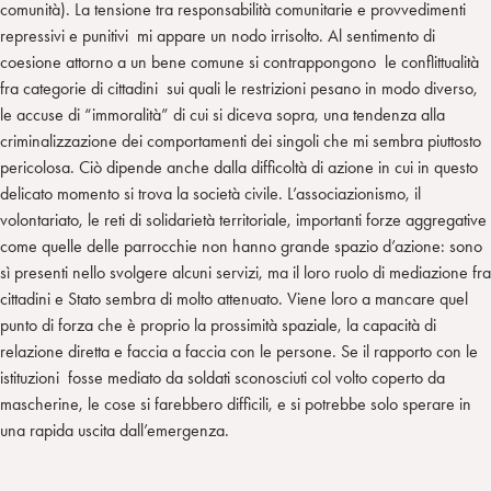
comunità). La tensione tra responsabilità comunitarie e provvedimenti
repressivi e punitivi mi appare un nodo irrisolto. Al sentimento di
coesione attorno a un bene comune si contrappongono le conflittualità
fra categorie di cittadini sui quali le restrizioni pesano in modo diverso,
le accuse di “immoralità” di cui si diceva sopra, una tendenza alla
criminalizzazione dei comportamenti dei singoli che mi sembra piuttosto
pericolosa. Ciò dipende anche dalla difficoltà di azione in cui in questo
delicato momento si trova la società civile. L’associazionismo, il
volontariato, le reti di solidarietà territoriale, importanti forze aggregative
come quelle delle parrocchie non hanno grande spazio d’azione: sono
sì presenti nello svolgere alcuni servizi, ma il loro ruolo di mediazione fra
cittadini e Stato sembra di molto attenuato. Viene loro a mancare quel
punto di forza che è proprio la prossimità spaziale, la capacità di
relazione diretta e faccia a faccia con le persone. Se il rapporto con le
istituzioni fosse mediato da soldati sconosciuti col volto coperto da
mascherine, le cose si farebbero difficili, e si potrebbe solo sperare in
una rapida uscita dall’emergenza.