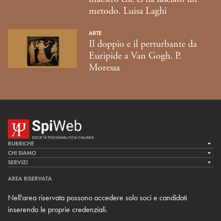
metodo. Luisa Laghi
ARTE
Il doppio e il perturbante da
Euripide a Van Gogh. P.
Moressa
RUBRICHE
LA CURA
CHI SIAMO
LA SPI
SERVIZI
LA RICERCA
SPIPEDIA
TEAM DI SPIWEB
AREA RISERVATA
CULTURA E SOCIETÀ
CERCA UNO PSICOANALISTA
CONTATTI
Nell'area riservata possono accedere solo soci e candidati
MULTIMEDIA
ARCHIVIO STORICO
inserendo le proprie credenziali.
RIVISTE
AREA INTERNAZIONALE