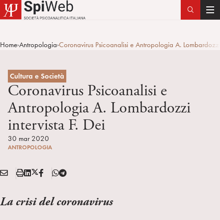
T
o
g
Home
Antropologia
Coronavirus Psicoanalisi e Antropologia A. Lombardozzi i
>
>
g
l
e
Cultura e Società
n
Coronavirus Psicoanalisi e
a
Antropologia A. Lombardozzi
v
intervista F. Dei
i
g
30 mar 2020
a
ANTROPOLOGIA
t
i
E
S
L
X
F
T
Condividi:
o
M
t
i
/
B
e
n
A
a
n
T
l
La crisi del coronavirus
I
m
k
w
e
L
p
e
i
g