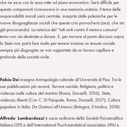
che ne esce con le ossa rotte sul piano economico. Sarà difficile per
queste componenti riconoscersi in una memoria unitaria. Il tema delle
responsabilità morali sarà centrale, inasprito dalle polemiche per le
nuove disuguaglianze sociali che questa crisi provocherà (anzi, che sta
già provocando). La retorica del “tutti uniti contro il nemico comune”
temo non sia destinata a durare. E, per tornare al punto discusso sopra,
lo Stato non potrà fare molto per tenere insieme un tessuto sociale
sempre più disgregato se non supportato da un lavoro capillare e
profondo della società civile.
Fabio Dei
insegna Antropologia culturale all’Università di Pisa. Tra le
sue pubblicazioni più recenti,
Terrore suicida
.
Religione, politica e
violenza nelle culture del martirio
(Roma, Donzelli, 2016);
Stato,
violenza, libertà
(Con C. Di Pasquale, Roma, Donzelli, 2017);
Cultura
popolare in Italia. Da Gramsci all’Unesco
(Bologna, Il Mulino, 2018).
Alfredo Lombardozzi
è socio ordinario della
Società Psicoanalitica
Italiana (SPI)
e dell’
International Psychoanalytical association (IPA)
e