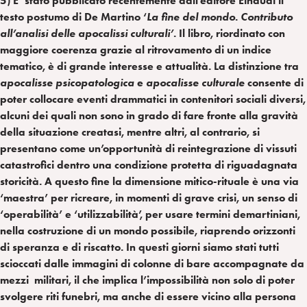
5) E’ stato pubblicato recentemente dall’editore Einaudi il
testo postumo di De Martino ‘
La fine del mondo. Contributo
all’analisi delle apocalissi culturali’
. Il libro, riordinato con
maggiore coerenza grazie al ritrovamento di un indice
tematico, è di grande interesse e attualità. La distinzione tra
apocalisse psicopatologica
e
apocalisse culturale
consente di
poter collocare eventi drammatici in contenitori sociali diversi,
alcuni dei quali non sono in grado di fare fronte alla gravità
della situazione creatasi, mentre altri, al contrario, si
presentano come un’opportunità di reintegrazione di vissuti
catastrofici dentro una condizione protetta di riguadagnata
storicità. A questo fine la dimensione mitico-rituale è una via
‘maestra’ per ricreare, in momenti di grave crisi, un senso di
‘operabilità’ e ‘utilizzabilità’, per usare termini demartiniani,
nella costruzione di un mondo possibile, riaprendo orizzonti
di speranza e di riscatto. In questi giorni siamo stati tutti
scioccati dalle immagini di colonne di bare accompagnate da
mezzi militari, il che implica l’impossibilità non solo di poter
svolgere riti funebri, ma anche di essere vicino alla persona