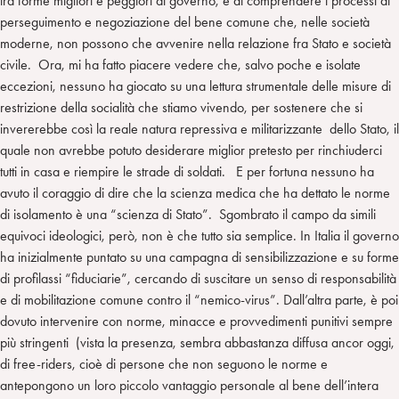
tra forme migliori e peggiori di governo, e di comprendere i processi di
perseguimento e negoziazione del bene comune che, nelle società
moderne, non possono che avvenire nella relazione fra Stato e società
civile. Ora, mi ha fatto piacere vedere che, salvo poche e isolate
eccezioni, nessuno ha giocato su una lettura strumentale delle misure di
restrizione della socialità che stiamo vivendo, per sostenere che si
invererebbe così la reale natura repressiva e militarizzante dello Stato, il
quale non avrebbe potuto desiderare miglior pretesto per rinchiuderci
tutti in casa e riempire le strade di soldati. E per fortuna nessuno ha
avuto il coraggio di dire che la scienza medica che ha dettato le norme
di isolamento è una “scienza di Stato”. Sgombrato il campo da simili
equivoci ideologici, però, non è che tutto sia semplice. In Italia il governo
ha inizialmente puntato su una campagna di sensibilizzazione e su forme
di profilassi “fiduciarie”, cercando di suscitare un senso di responsabilità
e di mobilitazione comune contro il “nemico-virus”. Dall’altra parte, è poi
dovuto intervenire con norme, minacce e provvedimenti punitivi sempre
più stringenti (vista la presenza, sembra abbastanza diffusa ancor oggi,
di free-riders, cioè di persone che non seguono le norme e
antepongono un loro piccolo vantaggio personale al bene dell’intera