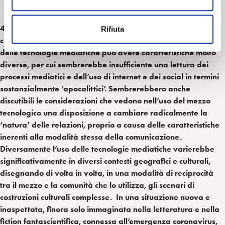
e
n
4) Alcune ricerche, che si attengono al metodo etnografico,
Rifiuta
s
conducono a sostenere che, in diversi contesti culturali, l’uso
o
delle tecnologie mediatiche può avere caratteristiche molto
diverse, per cui sembrerebbe insufficiente una lettura dei
processi mediatici e dell’uso di internet e dei social in termini
sostanzialmente ‘apocalittici’. Sembrerebbero anche
discutibili le considerazioni che vedono nell’uso del mezzo
tecnologico una disposizione a cambiare radicalmente la
‘natura’ delle relazioni, proprio a causa delle caratteristiche
inerenti alla modalità stessa della comunicazione.
Diversamente l’uso delle tecnologie mediatiche varierebbe
significativamente in diversi contesti geografici e culturali,
disegnando di volta in volta, in una modalità di reciprocità
tra il mezzo e la comunità che lo utilizza, gli scenari di
costruzioni culturali complesse. In una situazione nuova e
inaspettata, finora solo immaginata nella letteratura e nella
fiction fantascientifica, connessa all’emergenza coronavirus,