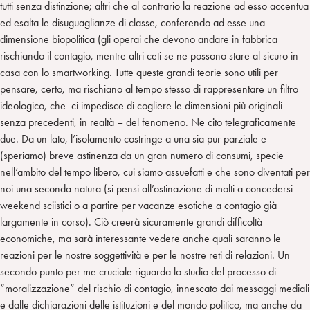
tutti senza distinzione; altri che al contrario la reazione ad esso accentua
ed esalta le disuguaglianze di classe, conferendo ad esse una
dimensione biopolitica (gli operai che devono andare in fabbrica
rischiando il contagio, mentre altri ceti se ne possono stare al sicuro in
casa con lo smartworking. Tutte queste grandi teorie sono utili per
pensare, certo, ma rischiano al tempo stesso di rappresentare un filtro
ideologico, che ci impedisce di cogliere le dimensioni più originali –
senza precedenti, in realtà – del fenomeno. Ne cito telegraficamente
due. Da un lato, l’isolamento costringe a una sia pur parziale e
(speriamo) breve astinenza da un gran numero di consumi, specie
nell’ambito del tempo libero, cui siamo assuefatti e che sono diventati per
noi una seconda natura (si pensi all’ostinazione di molti a concedersi
weekend sciistici o a partire per vacanze esotiche a contagio già
largamente in corso). Ciò creerà sicuramente grandi difficoltà
economiche, ma sarà interessante vedere anche quali saranno le
reazioni per le nostre soggettività e per le nostre reti di relazioni. Un
secondo punto per me cruciale riguarda lo studio del processo di
“moralizzazione” del rischio di contagio, innescato dai messaggi mediali
e dalle dichiarazioni delle istituzioni e del mondo politico, ma anche da