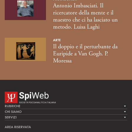
Antonio Imbasciati. Il
ricercatore della mente e il
maestro che ci ha lasciato un
metodo. Luisa Laghi
ARTE
Il doppio e il perturbante da
Euripide a Van Gogh. P.
Moressa
RUBRICHE
LA CURA
CHI SIAMO
LA SPI
SERVIZI
LA RICERCA
SPIPEDIA
TEAM DI SPIWEB
AREA RISERVATA
CULTURA E SOCIETÀ