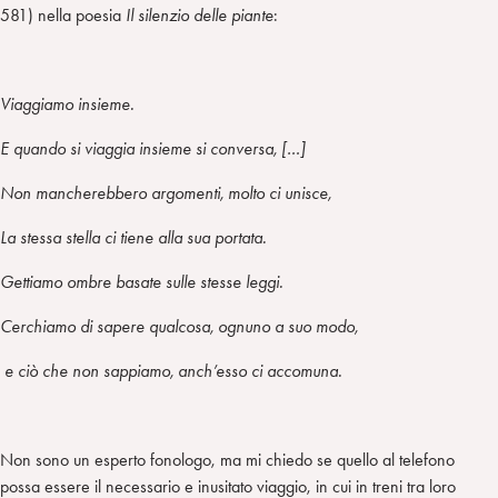
581) nella poesia
Il silenzio delle piante
:
Viaggiamo insieme.
E quando si viaggia insieme si conversa, […]
Non mancherebbero argomenti, molto ci unisce,
La stessa stella ci tiene alla sua portata.
Gettiamo ombre basate sulle stesse leggi.
Cerchiamo di sapere qualcosa, ognuno a suo modo,
e ciò che non sappiamo, anch’esso ci accomuna.
Non sono un esperto fonologo, ma mi chiedo se quello al telefono
possa essere il necessario e inusitato viaggio, in cui in treni tra loro