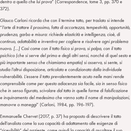
dentro a quello che lui prova
” (
Correspondence
, tome 3, pp. 370 e
372).
Glauco Carloni ricorda che con il termine tatto, per traslato si intende
“
l’arte di trattare il prossimo, fatta di accortezza, tempestività, opportunità,
prudenza, garbo e misura: richiede elasticità e intelligenza, cioè, di
continuo, adattabilità e inventiva per cogliere e risolvere ogni problema
nuovo. […] Così come con il tatto fisico si prova, si palpa, con il tatto
psichico (che si serve del primo e degli altri sensi, nonché di quel sesto e
più importante senso che chiamiamo empatia) si osserva, si sente, si
studia l’altrui disposizione, articolata e condizionata dalla individuale
vulnerabilità. L’essere il tatto prevalentemente acuto nelle mani rende
comprensibile come per questa adiacenza sia facile, sia in senso fisico
che in senso figurato, scivolare dal tatto in quelle forme di falsificazione
e inquinamento del medesimo che vanno sotto il nome di manipolazioni,
manovre o maneggi
” (Carloni, 1984, pp. 196-197).
Emmanuelle Chervet (2017, p. 37) ha proposto di descrivere il tatto
dell’analista come la sua capacità di adattamento alle esigenze di
“ricevibilità” del paziente, come quindi la capacità di ascoltare il suo