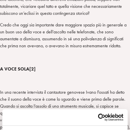
totalmente, vicariare quel tatto e quella visione che necessariamente
subiscono un’eclissi in questa contingenza storica?
Credo che oggi sia importante dare maggiore spazio più in generale a
un buon uso della voce e dell’ascolto nelle telefonate, che sono
aumentate a dismisura, assumendo in sé una polivalenza di significati
che prima non avevano, o avevano in misura estremamente ridotta.
A VOCE SOLA[2]
In una recente intervista il cantautore genovese Ivano Fossati ha detto
che il suono della voce è come lo sguardo e viene prima delle parole.
Quando si ascolta l’assolo di uno strumento musicale, si capisce se
quelle frasi sono sincere o se chi sta suonando sta solo facendo
virtuosismi, o esercizi. Questi aspetti della voce sono stati studiati da
psicoanalisti quali Thomas Ogden (1999), Antonio Di Benedetto (2000),