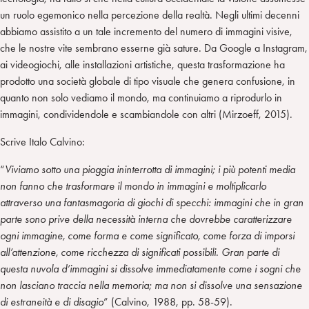
un ruolo egemonico nella percezione della realtà. Negli ultimi decenni
abbiamo assistito a un tale incremento del numero di immagini visive,
che le nostre vite sembrano esserne già sature. Da Google a Instagram,
ai videogiochi, alle installazioni artistiche, questa trasformazione ha
prodotto una società globale di tipo visuale che genera confusione, in
quanto non solo vediamo il mondo, ma continuiamo a riprodurlo in
immagini, condividendole e scambiandole con altri (Mirzoeff, 2015).
Scrive Italo Calvino:
“
Viviamo sotto una pioggia ininterrotta di immagini; i più potenti media
non fanno che trasformare il mondo in immagini e moltiplicarlo
attraverso una fantasmagoria di giochi di specchi: immagini che in gran
parte sono prive della necessità interna che dovrebbe caratterizzare
ogni immagine, come forma e come significato, come forza di imporsi
all’attenzione, come ricchezza di significati possibili. Gran parte di
questa nuvola d’immagini si dissolve immediatamente come i sogni che
non lasciano traccia nella memoria; ma non si dissolve una sensazione
di estraneità e di disagio
” (Calvino, 1988, pp. 58-59).