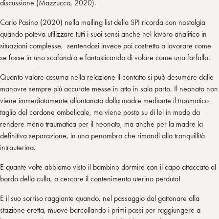
discussione (Mazzucco, 2020).
Carlo Pasino (2020) nella mailing list della SPI ricorda con nostalgia
quando poteva utilizzare tutti i suoi sensi anche nel lavoro analitico in
situazioni complesse, sentendosi invece poi costretto a lavorare come
se fosse in uno scafandro e fantasticando di volare come una farfalla.
Quanto valore assuma nella relazione il contatto si può desumere dalle
manovre sempre più accurate messe in atto in sala parto. Il neonato non
viene immediatamente allontanato dalla madre mediante il traumatico
taglio del cordone ombelicale, ma viene posto su di lei in modo da
rendere meno traumatica per il neonato, ma anche per la madre la
definitiva separazione, in una penombra che rimandi alla tranquillità
intrauterina.
E quante volte abbiamo visto il bambino dormire con il capo attaccato al
bordo della culla, a cercare il contenimento uterino perduto!
E il suo sorriso raggiante quando, nel passaggio dal gattonare alla
stazione eretta, muove barcollando i primi passi per raggiungere a