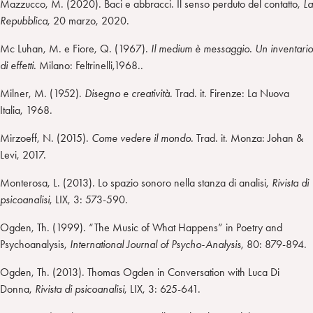
Mazzucco, M. (2020). Baci e abbracci. Il senso perduto del contatto,
La
Repubblica
, 20 marzo, 2020.
Mc Luhan, M. e Fiore, Q. (1967).
Il medium è messaggio. Un inventario
di effetti.
Milano: Feltrinelli,1968..
Milner, M. (1952).
Disegno e creatività.
Trad. it. Firenze: La Nuova
Italia, 1968.
Mirzoeff, N. (2015).
Come vedere il mondo.
Trad. it. Monza: Johan &
Levi, 2017.
Monterosa, L. (2013). Lo spazio sonoro nella stanza di analisi,
Rivista di
psicoanalisi
, LIX, 3: 573-590.
Ogden, Th. (1999). “The Music of What Happens” in Poetry and
Psychoanalysis,
International Journal of Psycho-Analysis
, 80: 879-894.
Ogden, Th. (2013). Thomas Ogden in Conversation with Luca Di
Donna,
Rivista di psicoanalisi
, LIX, 3: 625-641.