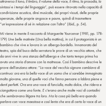
attraverso il tono, il timbro, il volume della voce, il ritmo, la prosodia, la
sintassi e i tempi del linguaggio
”, può essere ritrovato nella capacità di
condivisione acustica, direi musicale, dei propri vissuti, delle proprie
speranze, delle proprie angosce e paure, quindi di trasmettere
“
un’espressione di sé in relazione con
l’altro” (
Ibid.
, p. 54).
Mi viene in mente il racconto di Marguerite Yourcenar (1981, pp. 178-
179)
Une belle matinée
(Una bella mattina), in cui il protagonista è un
bambino che vive e lavora in un albergo-bordello. Innamorato del
teatro, spia dal buco della serratura le prove di un vecchio attore, che
da anni vive in una stanza dell’albergo e che tanto tempo prima ha
avuto una storia d’amore con la
maîtresse.
Così il bambino descrive le
prove dell’anziano attore: “
La voce del vecchio signore cambiava di
continuo: ora era la bella voce di un uomo che si sarebbe immaginato
molto giovane, una di quelle voci che fanno pensare a labbra piene e
denti perfetti. Ora era una voce di fanciulla, molto dolce, che rideva e
ciangottava come una fonte. E c’erano anche molte voci di contadini
che sembravano litigare tra loro. Ma la cosa più bella era quando
parlava con voce maestosa e così lenta che era di certo la voce di un