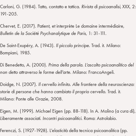
Carloni, G. (1984). Tatto, contatto e tattica.
Rivista di psicoanalisi,
XXX, 2:
191-205.
Chervet, E. (2017). Patient, et interprète Le domaine intermédiaire
,
Bulletin de la Société Psychanalytique de Paris
, 1: 31-111.
De Saint-Exupéry, A. (1943).
Il piccolo principe.
Trad. it. Milano:
Bompiani, 1985.
Di Benedetto, A. (2000).
Prima della parola. L’ascolto psicoanalitico del
non detto attraverso le forme dell’arte.
Milano: FrancoAngeli.
Doidge, N. (2007).
Il cervello infinito. Alle frontiere della neuroscienza:
storie di persone che hanno cambiato il proprio cervello.
Trad. it.
Milano: Ponte alle Grazie, 2008.
Eigen, M. (1999). Michael Eigen (pp. 88-118). In A. Molino (a cura di),
Liberamente associati. Incontri psicoanalitici.
Roma: Astrolabio.
Ferenczi, S. (1927-1928). L’elasticità della tecnica psicoanalitica (pp.