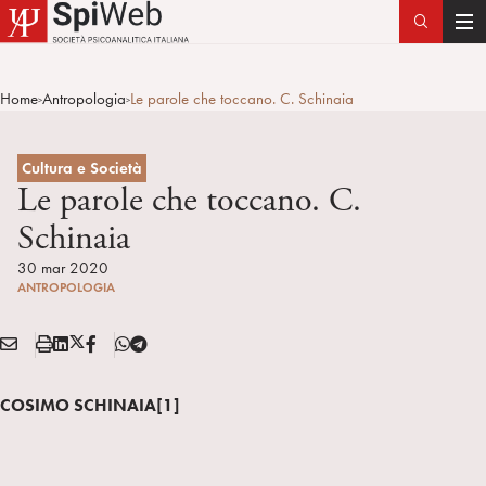
T
o
g
Home
Antropologia
Le parole che toccano. C. Schinaia
>
>
g
l
e
Cultura e Società
n
Le parole che toccano. C.
a
Schinaia
v
i
30 mar 2020
ANTROPOLOGIA
g
a
E
S
L
X
F
T
t
Condividi:
M
t
i
/
B
e
i
A
a
n
T
l
o
COSIMO SCHINAIA[1]
I
m
k
w
e
n
L
p
e
i
g
a
d
t
r