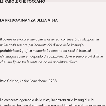
LE PAROLE CHE TOCCANO
i
t
a
n
e
m
r
LA PREDOMINANZA DELLA VISTA
Il potere di evocare immagini in assenza continuerà a svilupparsi in
un’umanità sempre più inondata dal diluvio delle immagini
prefabbricate? […] La memoria è ricoperta da strati di frantumi
d’immagini come un deposito di spazzatura, dove è sempre più difficile
che una figura tra le tante riesca ad acquistare rilievo
.
Italo Calvino,
Lezioni americane
, 1988.
La crescente egemonia della vista, incentrata sulle immagini e la
tecnologia, ha fatto si che nella cultura occidentale la visione assumesse