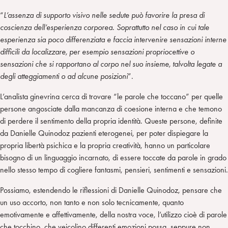
“
L’assenza di supporto visivo nelle sedute può favorire la presa di
coscienza dell’esperienza corporea. Soprattutto nel caso in cui tale
esperienza sia poco differenziata e faccia intervenire sensazioni interne
difficili da localizzare, per esempio sensazioni propriocettive o
sensazioni che si rapportano al corpo nel suo insieme, talvolta legate a
degli atteggiamenti o ad alcune posizioni
”.
L’analista ginevrina cerca di trovare “le parole che toccano” per quelle
persone angosciate dalla mancanza di coesione interna e che temono
di perdere il sentimento della propria identità. Queste persone, definite
da Danielle Quinodoz pazienti eterogenei, per poter dispiegare la
propria libertà psichica e la propria creatività, hanno un particolare
bisogno di un linguaggio incarnato, di essere toccate da parole in grado
nello stesso tempo di cogliere fantasmi, pensieri, sentimenti e sensazioni.
Possiamo, estendendo le riflessioni di Danielle Quinodoz, pensare che
un uso accorto, non tanto e non solo tecnicamente, quanto
emotivamente e affettivamente, della nostra voce, l’utilizzo cioè di parole
che tocchino, che veicolino differenti emozioni possa, seppure non