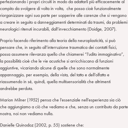
perfezionando i propri circuiti in modo da adattarli più efficacemente al
compito da svolgere di volta in volta, che possa cioè funzionalmente
riorganizzare ogni sua parte per sopperire alle carenze che si vengono
a creare in seguito a danneggiamenti determinati da traumi, da problemi
neurologici ritenuti incurabili, dall’invecchiamento (Doidge, 2007).
Proprio facendo riferimento alla teoria della neuroplasticità, si può
pensare che, in seguito all’interruzione traumatica dei contatti fisici,
possa assumere rilevanza quello che chiamerei “l’udito immaginativo”,
la possibilità cioè che le vie acustiche si arricchiscano di funzioni
aggiuntive, vicariando alcune di quelle che sono normalmente
appannaggio, per esempio, della vista, del tatto e dell’olfatto e
riassumendo in sé, quindi, quella multisensorialità che altrimenti
andrebbe perduta.
Marion Milner (1952) pensa che l’essenziale nell’esperienza sia ciò
che aggiungiamo a ciò che vediamo e che, senza un contributo da parte
nostra, noi non vediamo nulla.
Danielle Quinodoz (2002, p. 55) sostiene che: