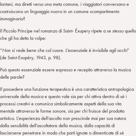
lontani, ma diretti verso una meta comune, i viaggiatori conversano e
costruiscono un linguaggio nuovo in un comune scompartimento
immaginario?
Il Piccolo Principe nel romanzo di Saint- Éxupery ripete a se stesso quello
che gli ha detto la volpe:
“
Non si vede bene che col cuore. L’essenziale è invisibile agli occhi
”
(de Saint-Exupéry, 1943, p. 98).
Può questo
essenziale
essere espresso e recepito attraverso la musica
delle parole?
Il possedere una funzione terapeutica è una caratteristica antropologica
universale della musica e questo vale sia per chi attiva dentro di sé i
processi creativi e comunica simbolicamente aspetti della sua vita
mentale attraverso le forme sonore, sia per chi fruisce del prodotto
artistico. L’esperienza dell’ascolto non prescinde mai per sua natura
dalla sensibilità dell’ascoltatore della musica, dalla capacità di
lasciarsene penetrare in modo che parti ignote o dimenticate di sé