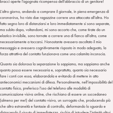
bracci aperte l’agognata ricompensa dell’abbraccio di un genitore!
L’altro giorno, andando a comprare il giornale, in piena emergenza di
coronavirus, ho visto due ragazzine correre una attaccata all’altra. Ho
fatto segno loro di distanziarsi e loro immediatamente si sono separate,
ma subito dopo, voltandomi, mi sono accorto che, come tirate da un
elastico invisibile, sono tornate a correre una di fianco all’altra, come
necessariamente a toccarsi. Nonostante avessero ascoltato il mio
messaggio e avessero cognitivamente risposto in modo adeguato, la
forza attrattiva del contatto funzionava come una calamita inconscia.
Quanto sia dolorosa la separazione lo sappiamo, ma sappiamo anche
quanto possa essere necessaria e, soprattutto, quanto sia necessario
fare i conti con essa, elaborandola e evitando di mettere in atto
antieconomici meccanismi di difesa. Personalmente, nell’impossibilità del
contatto fisico, preferisco l’uso del telefono alle modalità di
comunicazione visiva
online
, che rischiano di essere un succedaneo
(almeno per me!) del contatto visivo, un surrogato che, producendo più
che altro estraneità e fantasie di controllo, deformando lo sguardo e
distorcendo il vissuto di immediatezza, rischia di intrudere l’intimità altrui.