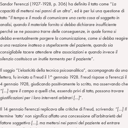
Sandor Ferenczi (1927-1928, p. 306) ha definito il tatto come “
La
capacità di mettersi nei panni di un altro
”, ed è per lui una questione di
tatto “
Il tempo e il modo di comunicare una certa cosa al soggetto in
analisi, quando il materiale fornito si debba dichiarare insufficiente
perché se ne possano trarre delle conseguenze, in quale forma si
debba eventualmente porgere la comunicazione, come si debba reagire
a una reazione inattesa o stupefacente del paziente, quando sia
consigliabile tacere attendere altre associazioni e quando invece il
silenzio costituisca un inutile tormento per il paziente
”.
Il saggio “L’elasticità della tecnica psicoanalitica”, accompagnato da una
lettera, fu inviato a Freud il 1^ gennaio 1928. Freud rispose a Ferenczi il
4 gennaio 1928, giudicando positivamente lo scritto, ma osservando che
“[…] apre il campo a quelli che, essendo privi di tatto, possono trovare
giustificazioni per i loro interventi arbitrari […]
”.
Il 14 gennaio Ferenczi replicava alle critiche di Freud, scrivendo:
“[…] Il
termine ‘tatto’ non significa affatto una concessione all’arbitrarietà del
fattore soggettivo […], ma mettersi nei panni del paziente ed entrare