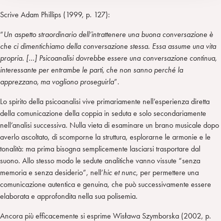
Scrive Adam Phillips (1999, p. 127):
“
Un aspetto straordinario dell’intrattenere una buona conversazione è
che ci dimentichiamo della conversazione stessa. Essa assume una vita
propria. […] Psicoanalisi dovrebbe essere una conversazione continua,
interessante per entrambe le parti, che non sanno perché la
apprezzano, ma vogliono proseguirla
”.
Lo spirito della psicoanalisi vive primariamente nell’esperienza diretta
della comunicazione della coppia in seduta e solo secondariamente
nell’analisi successiva. Nulla vieta di esaminare un brano musicale dopo
averlo ascoltato, di scomporne la struttura, esplorarne le armonie e le
tonalità: ma prima bisogna semplicemente lasciarsi trasportare dal
suono. Allo stesso modo le sedute analitiche vanno vissute “senza
memoria e senza desiderio”, nell’
hic et nunc
, per permettere una
comunicazione autentica e genuina, che può successivamente essere
elaborata e approfondita nella sua polisemia.
Ancora più efficacemente si esprime Wisława Szymborska (2002, p.