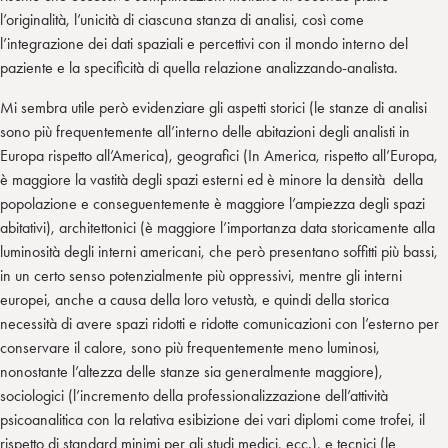
l’originalità, l’unicità di ciascuna stanza di analisi, così come
l’integrazione dei dati spaziali e percettivi con il mondo interno del
paziente e la specificità di quella relazione analizzando-analista.
Mi sembra utile però evidenziare gli aspetti storici (le stanze di analisi
sono più frequentemente all’interno delle abitazioni degli analisti in
Europa rispetto all’America), geografici (In America, rispetto all’Europa,
è maggiore la vastità degli spazi esterni ed è minore la densità della
popolazione e conseguentemente è maggiore l’ampiezza degli spazi
abitativi), architettonici (è maggiore l’importanza data storicamente alla
luminosità degli interni americani, che però presentano soffitti più bassi,
in un certo senso potenzialmente più oppressivi, mentre gli interni
europei, anche a causa della loro vetustà, e quindi della storica
necessità di avere spazi ridotti e ridotte comunicazioni con l’esterno per
conservare il calore, sono più frequentemente meno luminosi,
nonostante l’altezza delle stanze sia generalmente maggiore),
sociologici (l’incremento della professionalizzazione dell’attività
psicoanalitica con la relativa esibizione dei vari diplomi come trofei, il
rispetto di standard minimi per gli studi medici, ecc.), e tecnici (le