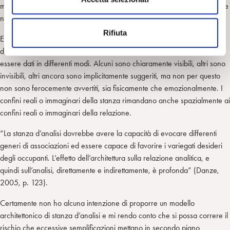
meditazione sull’entrare e l’uscire e articola le cornici che contengono le
e
nostre vite (Sperber, 2014).
n
Rifiuta
s
Entrare e uscire, l’accoglienza e il commiato sono una parte importante
o
dell’esperienza analitica. I confini sono certamente fisici, ma possono
essere dati in differenti modi. Alcuni sono chiaramente visibili, altri sono
invisibili, altri ancora sono implicitamente suggeriti, ma non per questo
non sono ferocemente avvertiti, sia fisicamente che emozionalmente. I
confini reali o immaginari della stanza rimandano anche spazialmente ai
confini reali o immaginari della relazione.
“La stanza d’analisi dovrebbe avere la capacità di evocare differenti
generi di associazioni ed essere capace di favorire i variegati desideri
degli occupanti. L’effetto dell’architettura sulla relazione analitica, e
quindi sull’analisi, direttamente e indirettamente, è profonda” (Danze,
2005, p. 123).
Certamente non ho alcuna intenzione di proporre un modello
architettonico di stanza d’analisi e mi rendo conto che si possa correre il
rischio che eccessive semplificazioni mettano in secondo piano