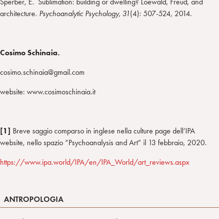
Sperber, E. Sublimation: building or dwelling? Loewald, Freud, and
architecture.
Psychoanalytic Psychology, 31
(4): 507-524, 2014.
Cosimo Schinaia.
cosimo.schinaia@gmail.com
website: www.cosimoschinaia.it
[1]
Breve saggio comparso in inglese nella culture page dell’IPA
website, nello spazio “Psychoanalysis and Art” il 13 febbraio, 2020.
https://www.ipa.world/IPA/en/IPA_World/art_reviews.aspx
ANTROPOLOGIA