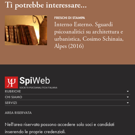
Ti potrebbe interessare...
FRESCHI DI STAMPA
Interno Esterno. Sguardi
psicoanalitici su architettura e
urbanistica, Cosimo Schinaia,
Alpes (2016)
RUBRICHE
LA CURA
CHI SIAMO
LA SPI
SERVIZI
LA RICERCA
SPIPEDIA
TEAM DI SPIWEB
AREA RISERVATA
CULTURA E SOCIETÀ
CERCA UNO PSICOANALISTA
CONTATTI
Nell'area riservata possono accedere solo soci e candidati
MULTIMEDIA
ARCHIVIO STORICO
inserendo le proprie credenziali.
RIVISTE