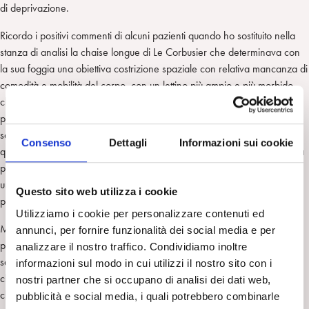
di deprivazione.
Ricordo i positivi commenti di alcuni pazienti quando ho sostituito nella
stanza di analisi la chaise longue di Le Corbusier che determinava con
la sua foggia una obiettiva costrizione spaziale con relativa mancanza di
comodità e mobilità del corpo, con un lettino più ampio e più morbido,
che facilitava il rilassamento e i movimenti corporei e, quindi, la
possibilità di ricordare i sogni e di fantasticare. Altri pazienti, però, si
sono espressi in termini negativi circa il cambiamento del lettino, in
Consenso
Dettagli
Informazioni sui cookie
quanto la seduta a inclinazione variabile della chaise longue favoriva la
possibilità di regolazione dell’altezza, per cui poteva anche diventare
una sorta di poltrona, mentre il lettino tradizionale obbligava alla
Questo sito web utilizza i cookie
posizione distesa.
Utilizziamo i cookie per personalizzare contenuti ed
Mi viene in mente anche il vissuto di provvisorietà e promiscuità di un
annunci, per fornire funzionalità dei social media e per
paziente che, prima che da me, era stato da un analista che lo faceva
analizzare il nostro traffico. Condividiamo inoltre
sdraiare su un vero e proprio divano da salotto. Il paziente fantasticava
informazioni sul modo in cui utilizzi il nostro sito con i
che su quel divano il suo analista prendeva il caffè con i suoi ospiti e
nostri partner che si occupano di analisi dei dati web,
che, quindi, come ha avuto modo di dire: “poggiava la testa dove degli
pubblicità e social media, i quali potrebbero combinarle