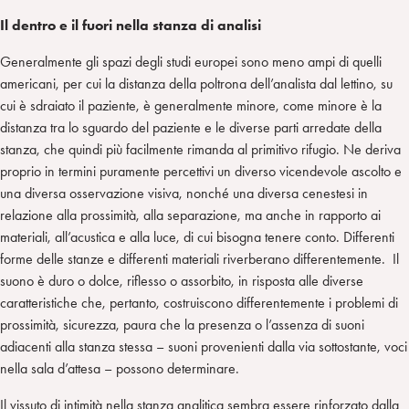
Il dentro e il fuori nella stanza di analisi
Generalmente gli spazi degli studi europei sono meno ampi di quelli
americani, per cui la distanza della poltrona dell’analista dal lettino, su
cui è sdraiato il paziente, è generalmente minore, come minore è la
distanza tra lo sguardo del paziente e le diverse parti arredate della
stanza, che quindi più facilmente rimanda al primitivo rifugio. Ne deriva
proprio in termini puramente percettivi un diverso vicendevole ascolto e
una diversa osservazione visiva, nonché una diversa cenestesi in
relazione alla prossimità, alla separazione, ma anche in rapporto ai
materiali, all’acustica e alla luce, di cui bisogna tenere conto. Differenti
forme delle stanze e differenti materiali riverberano differentemente. Il
suono è duro o dolce, riflesso o assorbito, in risposta alle diverse
caratteristiche che, pertanto, costruiscono differentemente i problemi di
prossimità, sicurezza, paura che la presenza o l’assenza di suoni
adiacenti alla stanza stessa – suoni provenienti dalla via sottostante, voci
nella sala d’attesa – possono determinare.
Il vissuto di intimità nella stanza analitica sembra essere rinforzato dalla