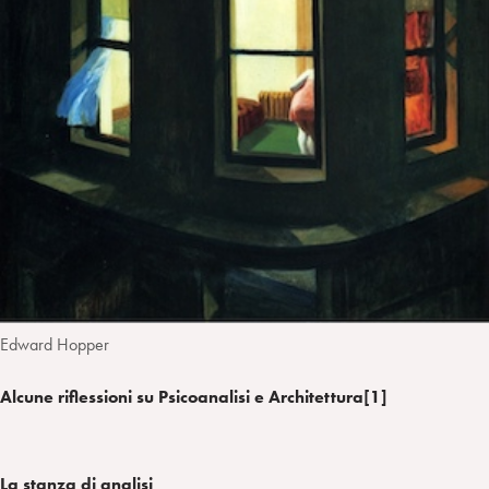
i
t
a
n
e
m
r
Edward Hopper
Alcune riflessioni su Psicoanalisi e Architettura[1]
La stanza di analisi