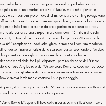
non solo chi per appartenenza generazionale è probabile avesse
seguito tutte le metamorfosi creative di Bowie, ma anche giovani e
coppie con bambini piccoli- questi ultimi, curiosi e divertiti, girovagavano
affascinati in quell’universo caledoscopico di luci, suoni e colori. L’artista
inglese è infatti stato presente da protagonista sulla scena pop-rock
mondiale per circa una cinquantina d’anni, con 145 milioni di dischi
venduti; l’ultimo album, Blackstar, è uscito il 7 gennaio 2016- data del
suo 69° compleanno- pochissimi giorni prima che il tam tam mediatico
diffondesse l’inattesa notizia della sua scomparsa, suscitando un’ondata
di sgomento e cordoglio sui social media accanto a tributi e
riconoscimenti dalle fonti più disparate- persino da parte del Primate
della Chiesa Anglicana e dell’Osservatore Romano, cosa non da poco
considerando gli elementi di ambiguità sessuale e trasgressione su cui
Bowie aveva inizialmente costruito il suo personaggio.
Appunto, il personaggio, o meglio “i” personaggi attraverso cui Bowie il
camaleonte si è via via raccontato al pubblico.
“David Bowie is”: questo il titolo della mostra. La mia riflessione muove