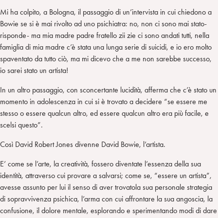
Mi ha colpito, a Bologna, il passaggio di un’intervista in cui chiedono a
Bowie se si è mai rivolto ad uno psichiatra: no, non ci sono mai stato-
risponde- ma mia madre padre fratello zii zie ci sono andati tutti, nella
famiglia di mia madre c’è stata una lunga serie di suicidi, e io ero molto
spaventato da tutto ciò, ma mi dicevo che a me non sarebbe successo,
io sarei stato un artista!
In un altro passaggio, con sconcertante lucidità, afferma che c’è stato un
momento in adolescenza in cui si è trovato a decidere “se essere me
stesso o essere qualcun altro, ed essere qualcun altro era più facile, e
scelsi questo”.
Così David Robert Jones divenne David Bowie, l’artista.
E’ come se l’arte, la creatività, fossero diventate l’essenza della sua
identità, attraverso cui provare a salvarsi; come se, “essere un artista”,
avesse assunto per lui il senso di aver trovatola sua personale strategia
di sopravvivenza psichica, l’arma con cui affrontare la sua angoscia, la
confusione, il dolore mentale, esplorando e sperimentando modi di dare