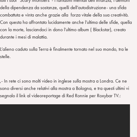
tutti i suoi “Scary Monsters”- i fantasmi mentali dell’infanzia, i demoni
della dipendenza da sostanze, quelli dell’autodistruzione- una sfida
combattuta e vinta anche grazie alla forza vitale della sua creatività.
Con questa ha affrontato lucidamente anche l’ultima delle sfide, quella
con la morte, lasciandoci in dono l’ultimo album ( Blackstar), creato
durante i mesi di malattia.
L’alieno caduto sulla Terra è finalmente tornato nel suo mondo, tra le
stelle.
,- In rete ci sono molti video in inglese sulla mostra a Londra. Ce ne
sono diversi anche relativi alla mostra a Bologna, e tra questi ultimi vi
segnalo il link al videoreportage di Red Ronnie per Roxybar TV.: