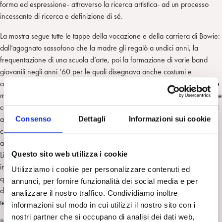
forma ed espressione- attraverso la ricerca artistica- ad un processo
incessante di ricerca e definizione di sé.
La mostra segue tutte le tappe della vocazione e della carriera di Bowie:
dall’agognato sassofono che la madre gli regalò a undici anni, la
frequentazione di una scuola d’arte, poi la formazione di varie band
giovanili negli anni ’60 per le quali disegnava anche costumi e
allestimenti del palco, mostrando fin d’allora quell’aspirazione a fondere
musica e performance poi espressa nella spettacolarità teatrale delle sue
celebri esibizioni che, insieme alla sua musica, ne hanno fatto uno degli
Consenso
Dettagli
Informazioni sui cookie
artisti più innovativi e influenti del panorama pop rock degli ultimo
cinquant’anni. I curatori della mostra hanno anche documentato
ampiamente la poliedricità dell’artista Bowie, che studiò mimo con
Questo sito web utilizza i cookie
Lindsay Kemp, apprese la stilizzazione dei gesti del teatro kabuki, recitò
in molti film di successo sfruttando il suo magnetismo androgino, dipinse
Utilizziamo i cookie per personalizzare contenuti ed
quadri, e si nutrì avidamente di molteplici fonti di ispirazione spaziando
annunci, per fornire funzionalità dei social media e per
dal musical al teatro brechtiano, dal surrealismo all’espressionismo
analizzare il nostro traffico. Condividiamo inoltre
tedesco, dalla cultura pop alla spiritualità orientale.
informazioni sul modo in cui utilizzi il nostro sito con i
nostri partner che si occupano di analisi dei dati web,