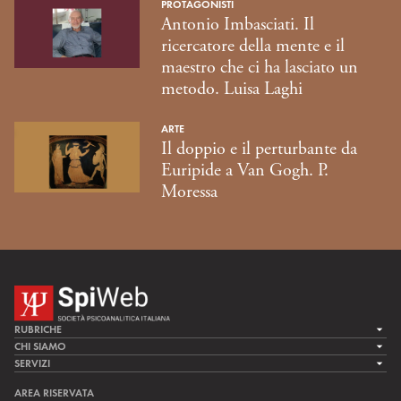
PROTAGONISTI
Antonio Imbasciati. Il
ricercatore della mente e il
maestro che ci ha lasciato un
metodo. Luisa Laghi
ARTE
Il doppio e il perturbante da
Euripide a Van Gogh. P.
Moressa
RUBRICHE
LA CURA
CHI SIAMO
LA SPI
SERVIZI
LA RICERCA
SPIPEDIA
TEAM DI SPIWEB
AREA RISERVATA