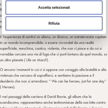
n
contatto che dia vita e calore, simili ad un’astronauta condannato a
s
Accetta selezionati
fluttuare nello spazio perché i contatti con la terra si sono
e
inspiegabilmente interrotti, i circuiti sono “dead”, e la Terra, la vita a cui
n
non potrà più tornare, è laggiù, azzurra e bellissima e irraggiungibile: “
Rifiuta
s
Planet Earth is blue/ and there’s nothing I can do” ( Space Oddity).
o
E l’esperienza di sentirsi un alieno, un diverso, un extraterrestre capitato
in un mondo incomprensibile; o essere circondati da una realtà
superficiale, meschina, caotica, violenta, che non ci piace e da cui si
vorrebbe cercare una via di fuga che ci porti lontano da quel mondo, su
un altro pianeta ( Life on Mars?).
O ancora i momenti in cui ci si oppone con coraggio alla brutalità e alla
violenza che cercano di sopraffarci, e sentiamo la passione e il
desiderio che non si arrendono: “ We can be heroes, just for one day”
( Heroes).
I vari passaggi della carriera di David Bowie, gli album che la
scandiscono, rappresentano anche testimonianze della sua lotta contro