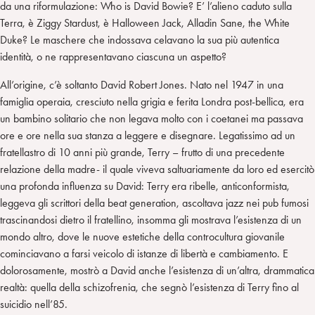
da una riformulazione: Who is David Bowie? E’ l’alieno caduto sulla
Terra, è Ziggy Stardust, è Halloween Jack, Alladin Sane, the White
Duke? Le maschere che indossava celavano la sua più autentica
identità, o ne rappresentavano ciascuna un aspetto?
All’origine, c’è soltanto David Robert Jones. Nato nel 1947 in una
famiglia operaia, cresciuto nella grigia e ferita Londra post-bellica, era
un bambino solitario che non legava molto con i coetanei ma passava
ore e ore nella sua stanza a leggere e disegnare. Legatissimo ad un
fratellastro di 10 anni più grande, Terry – frutto di una precedente
relazione della madre- il quale viveva saltuariamente da loro ed esercitò
una profonda influenza su David: Terry era ribelle, anticonformista,
leggeva gli scrittori della beat generation, ascoltava jazz nei pub fumosi
trascinandosi dietro il fratellino, insomma gli mostrava l’esistenza di un
mondo altro, dove le nuove estetiche della controcultura giovanile
cominciavano a farsi veicolo di istanze di libertà e cambiamento. E
dolorosamente, mostrò a David anche l’esistenza di un’altra, drammatica
realtà: quella della schizofrenia, che segnò l’esistenza di Terry fino al
suicidio nell’85.