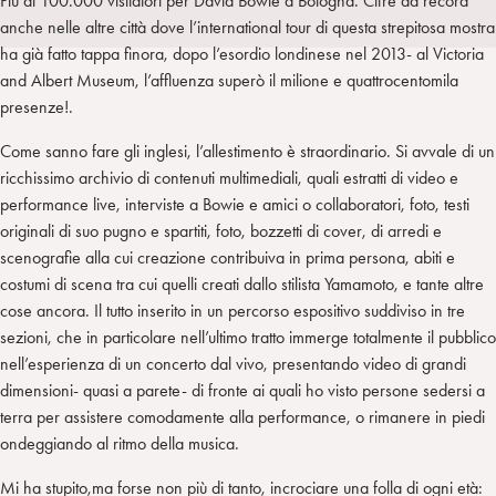
Più di 100.000 visitatori per David Bowie a Bologna. Cifre da record
a
d
t
r
anche nelle altre città dove l’international tour di questa strepitosa mostra
i
t
a
ha già fatto tappa finora, dopo l’esordio londinese nel 2013- al Victoria
n
e
m
and Albert Museum, l’affluenza superò il milione e quattrocentomila
r
presenze!.
Come sanno fare gli inglesi, l’allestimento è straordinario. Si avvale di un
ricchissimo archivio di contenuti multimediali, quali estratti di video e
performance live, interviste a Bowie e amici o collaboratori, foto, testi
originali di suo pugno e spartiti, foto, bozzetti di cover, di arredi e
scenografie alla cui creazione contribuiva in prima persona, abiti e
costumi di scena tra cui quelli creati dallo stilista Yamamoto, e tante altre
cose ancora. Il tutto inserito in un percorso espositivo suddiviso in tre
sezioni, che in particolare nell’ultimo tratto immerge totalmente il pubblico
nell’esperienza di un concerto dal vivo, presentando video di grandi
dimensioni- quasi a parete- di fronte ai quali ho visto persone sedersi a
terra per assistere comodamente alla performance, o rimanere in piedi
ondeggiando al ritmo della musica.
Mi ha stupito,ma forse non più di tanto, incrociare una folla di ogni età: