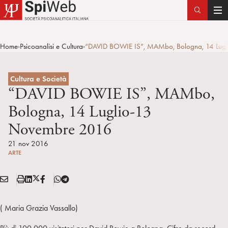
T
o
g
Home
Psicoanalisi e Cultura
“DAVID BOWIE IS”, MAMbo, Bologna, 14 Lug
>
>
g
l
e
Cultura e Società
n
“DAVID BOWIE IS”, MAMbo,
a
Bologna, 14 Luglio-13
v
Novembre 2016
i
g
21 nov 2016
a
ARTE
t
i
E
S
L
X
F
T
Condividi:
o
M
t
i
/
B
e
n
A
a
n
T
l
( Maria Grazia Vassallo)
I
m
k
w
e
L
p
e
i
g