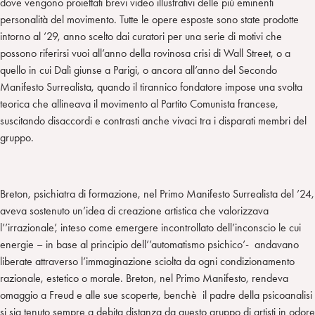
dove vengono proiettati brevi video illustrativi delle più eminenti
personalità del movimento. Tutte le opere esposte sono state prodotte
intorno al ’29, anno scelto dai curatori per una serie di motivi che
possono riferirsi vuoi all’anno della rovinosa crisi di Wall Street, o a
quello in cui Dalì giunse a Parigi, o ancora all’anno del Secondo
Manifesto Surrealista, quando il tirannico fondatore impose una svolta
teorica che allineava il movimento al Partito Comunista francese,
suscitando disaccordi e contrasti anche vivaci tra i disparati membri del
gruppo.
Breton, psichiatra di formazione, nel Primo Manifesto Surrealista del ’24,
aveva sostenuto un’idea di creazione artistica che valorizzava
l’’irrazionale’, inteso come emergere incontrollato dell’inconscio le cui
energie – in base al principio dell’’automatismo psichico’- andavano
liberate attraverso l’immaginazione sciolta da ogni condizionamento
razionale, estetico o morale. Breton, nel Primo Manifesto, rendeva
omaggio a Freud e alle sue scoperte, benchè il padre della psicoanalisi
si sia tenuto sempre a debita distanza da questo gruppo di artisti in odore