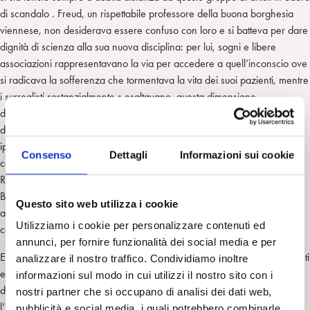
di scandalo . Freud, un rispettabile professore della buona borghesia
viennese, non desiderava essere confuso con loro e si batteva per dare
dignità di scienza alla sua nuova disciplina: per lui, sogni e libere
associazioni rappresentavano la via per accedere a quell’inconscio ove
si radicava la sofferenza che tormentava la vita dei suoi pazienti, mentre
i surrealisti sostanzialmente s esaltavano questa dimensione
dell’esperienza come spazio di libertà assoluta, privo di alcun vincolo,
da opporre come pratica artistica ed anche esistenziale alle limitazioni
ipocrite e ai valori costrittivi della società. Nonostante i vari tentativi di
Consenso
Dettagli
Informazioni sui cookie
coinvolgerlo, una lettera di Freud a Breton apparsa sulla rivista
Rèvolution Surrèaliste esprime chiaramente una netta estraneità : “
Benchè io riceva tante testimonianze dell’interesse che Voi e i Vostri
Questo sito web utilizza i cookie
amici portate alle mie ricerche, io stesso non sono capace di spiegarmi
Utilizziamo i cookie per personalizzare contenuti ed
cosa sia e cosa voglia il Surrealismo”.
annunci, per fornire funzionalità dei social media e per
Emblematica di questa relazione intensa ma a senso unico tra i surrealisti
analizzare il nostro traffico. Condividiamo inoltre
e Freud è l’ammirazione incondizionata che Dalì nutriva per il padre
informazioni sul modo in cui utilizzi il nostro sito con i
della psicoanalisi, sostanziata anche da diversi viaggi a Vienna con
nostri partner che si occupano di analisi dei dati web,
l’intento di presentarsi al venerato maestro ma senza mai riuscire a
pubblicità e social media, i quali potrebbero combinarle