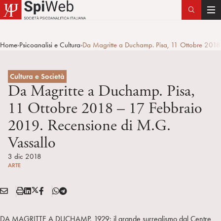
T
o
g
Home
Psicoanalisi e Cultura
Da Magritte a Duchamp. Pisa, 11 Ottobre 2018
>
>
g
l
e
Cultura e Società
n
Da Magritte a Duchamp. Pisa,
a
11 Ottobre 2018 – 17 Febbraio
v
2019. Recensione di M.G.
i
g
Vassallo
a
3 dic 2018
t
ARTE
i
o
E
S
L
X
F
T
n
Condividi:
M
t
i
/
B
e
A
a
n
T
l
DA MAGRITTE A DUCHAMP. 1929: il grande surrealismo dal Centre