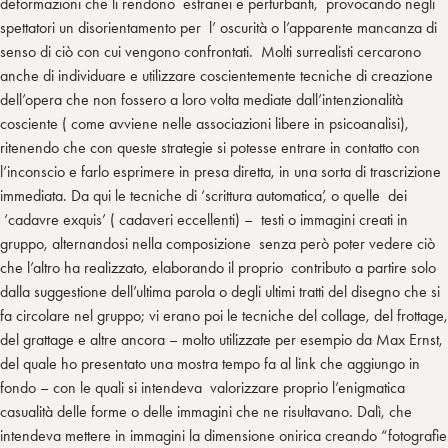
deformazioni che li rendono estranei e perturbanti, provocando negli
spettatori un disorientamento per l’ oscurità o l’apparente mancanza di
senso di ciò con cui vengono confrontati. Molti surrealisti cercarono
anche di individuare e utilizzare coscientemente tecniche di creazione
dell’opera che non fossero a loro volta mediate dall’intenzionalità
cosciente ( come avviene nelle associazioni libere in psicoanalisi),
ritenendo che con queste strategie si potesse entrare in contatto con
l’inconscio e farlo esprimere in presa diretta, in una sorta di trascrizione
immediata. Da qui le tecniche di ‘scrittura automatica’, o quelle dei
‘cadavre exquis’ ( cadaveri eccellenti) – testi o immagini creati in
gruppo, alternandosi nella composizione senza però poter vedere ciò
che l’altro ha realizzato, elaborando il proprio contributo a partire solo
dalla suggestione dell’ultima parola o degli ultimi tratti del disegno che si
fa circolare nel gruppo; vi erano poi le tecniche del collage, del frottage,
del grattage e altre ancora – molto utilizzate per esempio da Max Ernst,
del quale ho presentato una mostra tempo fa al link che aggiungo in
fondo – con le quali si intendeva valorizzare proprio l’enigmatica
casualità delle forme o delle immagini che ne risultavano. Dalì, che
intendeva mettere in immagini la dimensione onirica creando “fotografie