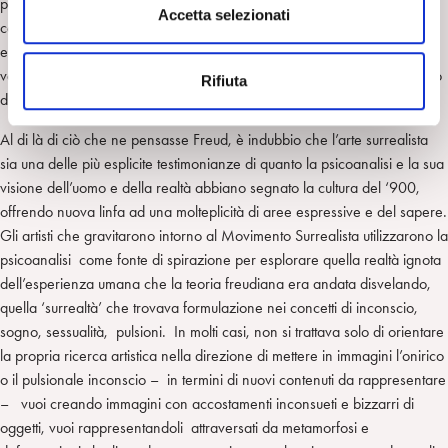
pare mi hanno eletto a loro patrono, pazzi completi ( diciamo al 95 per
s
Accetta selezionati
cento, come per l’alcol). Il giovane spagnolo, con i suoi occhi innocenti
e
e fanatici e la sua innegabile maestria tecnica, mi ha indotto ad un’altra
n
valutazione. Sarebbe in effetti assai interessante esaminare da un punto
Rifiuta
s
di vista analitico l’origine di quell’immagine.”
o
Al di là di ciò che ne pensasse Freud, è indubbio che l’arte surrealista
sia una delle più esplicite testimonianze di quanto la psicoanalisi e la sua
visione dell’uomo e della realtà abbiano segnato la cultura del ‘900,
offrendo nuova linfa ad una molteplicità di aree espressive e del sapere.
Gli artisti che gravitarono intorno al Movimento Surrealista utilizzarono la
psicoanalisi come fonte di spirazione per esplorare quella realtà ignota
dell’esperienza umana che la teoria freudiana era andata disvelando,
quella ‘surrealtà’ che trovava formulazione nei concetti di inconscio,
sogno, sessualità, pulsioni. In molti casi, non si trattava solo di orientare
la propria ricerca artistica nella direzione di mettere in immagini l’onirico
o il pulsionale inconscio – in termini di nuovi contenuti da rappresentare
– vuoi creando immagini con accostamenti inconsueti e bizzarri di
oggetti, vuoi rappresentandoli attraversati da metamorfosi e