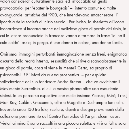
valori considerati culturalmente sacri ed intoccabili; un gesto
provocatorio per ‘èpater le bourgeois’ – intento comune a molte
avanguardie artistiche del ‘900, che intendevano smascherare l’
ipocrisia della società di inizio secolo . Per inciso, lo sberleffo all’icona
leonardesca si incarna anche nel malizioso gioco di parole del titolo, in
cui le lettere pronunciate in francese vanno a formare la frase ‘lei ha il
culo caldo’ ossia, in gergo, è una donna in calore, una donna facile.
Onirismo, immagini perturbanti, immaginazione senza freni, enigmatica
oscurità della realtà interna, sessualità che si rivela scandalosamente in
un gioco di parole, cosa vi viene in mente? Certo, sa proprio di
psicoanalisi…! E’ infatti da questa prospettiva – per esplicita
sollecitazione del suo fondatore Andre Breton – che va avvicinato il
Movimento Surrealista, di cui la mostra pisana offre una esauriente
sintesi. In un percorso espositivo che mette insieme Picasso, Mirò, Ernst,
Man Ray, Calder, Giacometti, oltre a Magritte e Duchamp e tanti altri,
troverete circa 150 tra foto, sculture, dipinti e disegni provenienti dalla
collezione permanente del Centro Pompidou di Parigi ; alcuni lavori,
‘vietati ai minori’, sono raccolti in una piccola saletta, e vi è un’altra sala