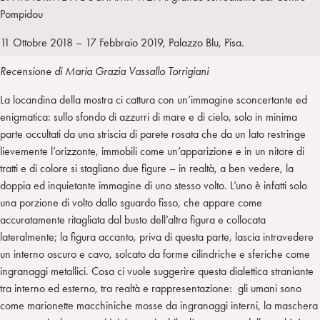
I
m
k
w
e
Pompidou
L
p
e
i
g
a
d
t
r
11 Ottobre 2018 – 17 Febbraio 2019, Palazzo Blu, Pisa.
i
t
a
Recensione di Maria Grazia Vassallo Torrigiani
n
e
m
r
La locandina della mostra ci cattura con un’immagine sconcertante ed
enigmatica: sullo sfondo di azzurri di mare e di cielo, solo in minima
parte occultati da una striscia di parete rosata che da un lato restringe
lievemente l’orizzonte, immobili come un’apparizione e in un nitore di
tratti e di colore si stagliano due figure – in realtà, a ben vedere, la
doppia ed inquietante immagine di uno stesso volto. L’uno è infatti solo
una porzione di volto dallo sguardo fisso, che appare come
accuratamente ritagliata dal busto dell’altra figura e collocata
lateralmente; la figura accanto, priva di questa parte, lascia intravedere
un interno oscuro e cavo, solcato da forme cilindriche e sferiche come
ingranaggi metallici. Cosa ci vuole suggerire questa dialettica straniante
tra interno ed esterno, tra realtà e rappresentazione: gli umani sono
come marionette macchiniche mosse da ingranaggi interni, la maschera