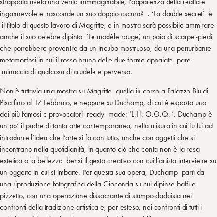
strappata rivela una verità inimmaginabile, l’apparenza della realtà è
ingannevole e nasconde un suo doppio oscuro? . ‘La double secret’ è
il titolo di questo lavoro di Magritte, e in mostra sarà possibile ammirare
anche il suo celebre dipinto ‘Le modèle rouge’, un paio di scarpe-piedi
che potrebbero provenire da un incubo mostruoso, da una perturbante
metamorfosi in cui il rosso bruno delle due forme appaiate pare
minaccia di qualcosa di crudele e perverso.
Non è tuttavia una mostra su Magritte quella in corso a Palazzo Blu di
Pisa fino al 17 Febbraio, e neppure su Duchamp, di cui è esposto uno
dei più famosi e provocatori ready- made: ‘L.H. O.O.Q. ‘. Duchamp è
un po’ il padre di tanta arte contemporanea, nella misura in cui fu lui ad
introdurre l’idea che l’arte si fa con tutto, anche con oggetti che si
incontrano nella quotidianità, in quanto ciò che conta non è la resa
estetica o la bellezza bensì il gesto creativo con cui l’artista interviene su
un oggetto in cui si imbatte. Per questa sua opera, Duchamp partì da
una riproduzione fotografica della Gioconda su cui dipinse baffi e
pizzetto, con una operazione dissacrante di stampo dadaista nei
confronti della tradizione artistica e, per esteso, nei confronti di tutti i