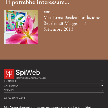
Ti potrebbe interessare...
ARTE
Max Ernst Basilea Fondazione
Beyeler 28 Maggio – 8
Settembre 2013
RUBRICHE
LA CURA
CHI SIAMO
LA SPI
SERVIZI
LA RICERCA
SPIPEDIA
TEAM DI SPIWEB
AREA RISERVATA
CULTURA E SOCIETÀ
CERCA UNO PSICOANALISTA
CONTATTI
Nell'area riservata possono accedere solo soci e candidati