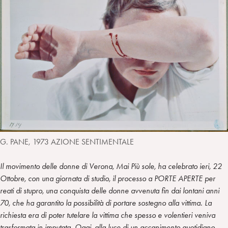
i
t
a
n
e
m
r
G. PANE, 1973 AZIONE SENTIMENTALE
Il movimento delle donne di Verona, Mai Più sole, ha celebrato ieri, 22
Ottobre, con una giornata di studio, il processo a PORTE APERTE per
reati di stupro, una conquista delle donne avvenuta fin dai lontani anni
70, che ha garantito la possibilità di portare sostegno alla vittima. La
richiesta era di poter tutelare la vittima che spesso e volentieri veniva
trasformata in imputata. Oggi, alla luce di un accanimento quotidiano