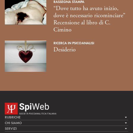
RASSEGNA STAMPA
“Dove tutto ha avuto inizio,
dove è necessario ricominciare”
Recensione al libro di C.
Cimino
RICERCA IN PSICOANALISI
Desiderio
RUBRICHE
LA CURA
CHI SIAMO
LA SPI
SERVIZI
LA RICERCA