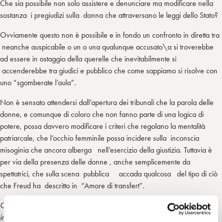
Che sia possibile non solo assistere e denunciare ma modificare nella
sostanza i pregiudizi sulla donna che attraversano le leggi dello Stato?
Ovviamente questo non è possibile e in fondo un confronto in diretta tra
neanche auspicabile o un o una qualunque accusato\a si troverebbe
ad essere in ostaggio della querelle che inevitabilmente si
accenderebbe tra giudici e pubblico che come sappiamo si risolve con
uno “sgomberate l’aula”.
Non è sensato attendersi dall’apertura dei tribunali che la parola delle
donne, e comunque di coloro che non fanno parte di una logica di
potere, possa davvero modificare i criteri che regolano la mentalità
patriarcale, che l’occhio femminile possa incidere sulla inconscia
misoginia che ancora alberga nell’esercizio della giustizia. Tuttavia è
per via della presenza delle donne , anche semplicemente da
spettatrici, che sulla scena pubblica accada qualcosa del tipo di ciò
che Freud ha descritto in “Amore di transfert”.
C’è un completo cambio di scena , come quando uno spettacolo viene
interrotto per un qualsiasi incidente banale che improvvisamente