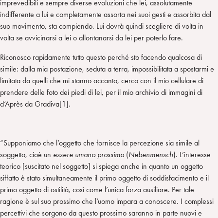
imprevedibili e sempre diverse evoluzioni che lei, assolutamente
indifferente a lui e completamente assorta nei suoi gesti e assorbita dal
suo movimento, sta compiendo. Lui dovrà quindi scegliere di volta in
volta se avvicinarsi a lei o allontanarsi da lei per poterlo fare.
Riconosco rapidamente tutto questo perché sto facendo qualcosa di
simile: dalla mia postazione, seduta a terra, impossibilitata a spostarmi e
limitata da quelli che mi stanno accanto, cerco con il mio cellulare di
prendere delle foto dei piedi di lei, per il mio archivio di immagini di
d’Après da Gradiva[1].
“Supponiamo che l’oggetto che fornisce la percezione sia simile al
soggetto, cioè un
essere umano
prossimo
(
Nebenmensch
). L’interesse
teorico [suscitato nel soggetto] si spiega anche in quanto un oggetto
siffatto è stato simultaneamente il primo oggetto di soddisfacimento e il
primo oggetto di ostilità, così come l’unica forza ausiliare. Per tale
ragione è sul suo prossimo che l’uomo impara a conoscere. I complessi
percettivi che sorgono da questo prossimo saranno in parte nuovi e