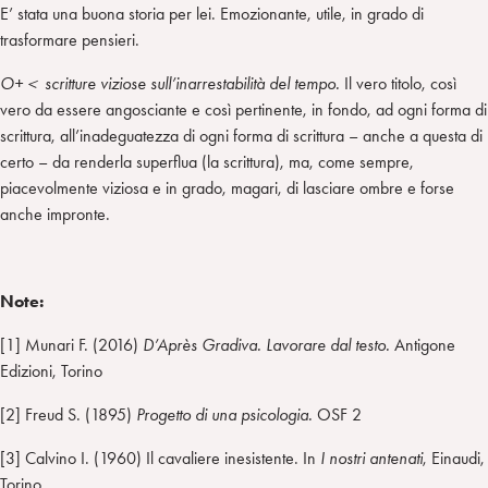
E’ stata una buona storia per lei. Emozionante, utile, in grado di
trasformare pensieri.
O+
＜
scritture viziose sull’inarrestabilità del tempo.
Il vero titolo, così
vero da essere angosciante e così pertinente, in fondo, ad ogni forma di
scrittura, all’inadeguatezza di ogni forma di scrittura – anche a questa di
certo – da renderla superflua (la scrittura), ma, come sempre,
piacevolmente viziosa e in grado, magari, di lasciare ombre e forse
anche impronte.
Note:
[1] Munari F. (2016)
D’Après Gradiva. Lavorare dal testo.
Antigone
Edizioni, Torino
[2] Freud S. (1895)
Progetto di una psicologia.
OSF 2
[3] Calvino I. (1960) Il cavaliere inesistente. In
I nostri antenati
, Einaudi,
Torino.