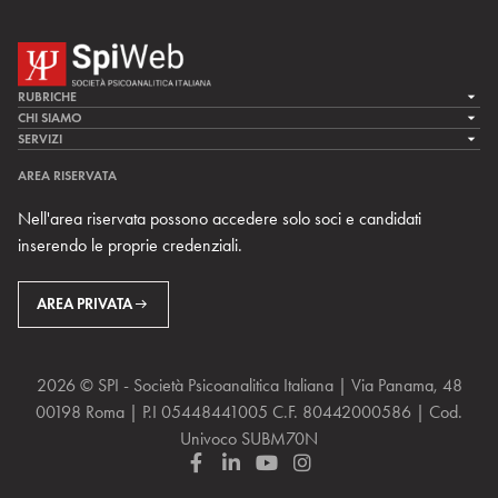
RUBRICHE
LA CURA
CHI SIAMO
LA SPI
SERVIZI
LA RICERCA
SPIPEDIA
TEAM DI SPIWEB
AREA RISERVATA
CULTURA E SOCIETÀ
CERCA UNO PSICOANALISTA
CONTATTI
Nell'area riservata possono accedere solo soci e candidati
MULTIMEDIA
ARCHIVIO STORICO
inserendo le proprie credenziali.
RIVISTE
AREA INTERNAZIONALE
CENTRI LOCALI DELLA SPI
PROSSIMI EVENTI
AREA PRIVATA
2026 © SPI - Società Psicoanalitica Italiana | Via Panama, 48
00198 Roma | P.I 05448441005 C.F. 80442000586 | Cod.
Univoco SUBM70N
F
L
Y
I