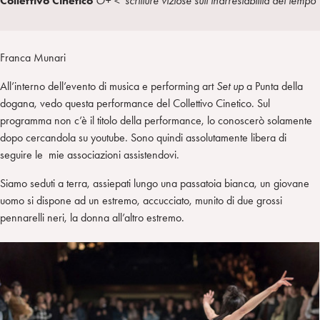
Collettivo Cinetico
O+
＜
scritture viziose sull’inarrestabilità del tempo
a
d
t
r
i
t
a
n
e
m
Franca Munari
r
All’interno dell’evento di musica e performing art
Set up
a Punta della
dogana, vedo questa performance del Collettivo Cinetico. Sul
programma non c’è il titolo della performance, lo conoscerò solamente
dopo cercandola su youtube. Sono quindi assolutamente libera di
seguire le mie associazioni assistendovi.
Siamo seduti a terra, assiepati lungo una passatoia bianca, un giovane
uomo si dispone ad un estremo, accucciato, munito di due grossi
pennarelli neri, la donna all’altro estremo.