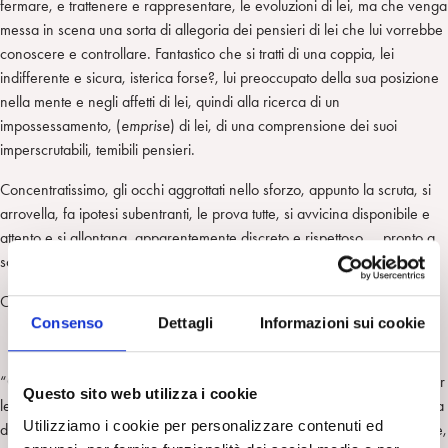
fermare, e trattenere e rappresentare, le evoluzioni di lei, ma che venga
messa in scena una sorta di allegoria dei pensieri di lei che lui vorrebbe
conoscere e controllare. Fantastico che si tratti di una coppia, lei
indifferente e sicura, isterica forse?, lui preoccupato della sua posizione
nella mente e negli affetti di lei, quindi alla ricerca di un
impossessamento, (
emprise
) di lei, di una comprensione dei suoi
imperscrutabili, temibili pensieri.
Concentratissimo, gli occhi aggrottati nello sforzo, appunto la scruta, si
arrovella, fa ipotesi subentranti, le prova tutte, si avvicina disponibile e
attento e si allontana, apparentemente discreto e rispettoso … pronto a
scattare e ripartire per avvicinarsi appena ne intraveda la possibilità.
Come un amante insicuro: ‘Mi vorrà?’ ‘Mi pensa?’ ‘Mi ama?’
Consenso
Dettagli
Informazioni sui cookie
“Così sempre corre il giovane verso la donna: ma è davvero amore per
Questo sito web utilizza i cookie
lei a spingerlo? O non è amore soprattutto di sé, ricerca di una certezza
Utilizziamo i cookie per personalizzare contenuti ed
d’esserci che solo la donna gli può dare? Corre e s’innamora il giovane,