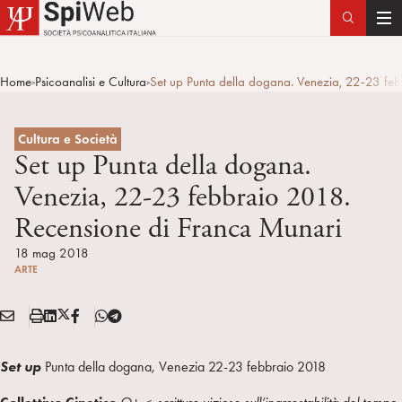
T
o
g
Home
Psicoanalisi e Cultura
Set up Punta della dogana. Venezia, 22-23 fe
>
>
g
l
e
Cultura e Società
n
Set up Punta della dogana.
a
Venezia, 22-23 febbraio 2018.
v
Recensione di Franca Munari
i
g
18 mag 2018
a
ARTE
t
i
E
S
L
X
F
T
Condividi:
o
M
t
i
/
B
e
n
A
a
n
T
l
Set up
Punta della dogana, Venezia 22-23 febbraio 2018
I
m
k
w
e
L
p
e
i
g