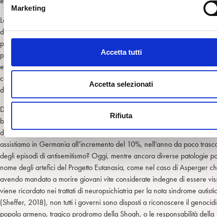
europei non hanno potuto celebrare?
e
Marketing
d
La mancanza di un effettivo processo di elaborazione basato sul riconos
e
delle responsabilità, oltre a lasciare anche i carnefici e la loro discende
l
preda di una vera e propria colpa persecutoria (Grinberg, 1990), induc
c
Accetta tutti
pericoloso cortocircuito che troppo spesso porta i detrattori dello Stato E
o
equiparare Israele al nazismo, o ad ingiuriare la Brigata Ebraica nel cors
n
celebrazioni per il 25 aprile, nell’illusione inconscia di pareggiare un co
s
Accetta selezionati
difficile da sostenere.
e
n
Dunque quali scenari possono essersi presentati ai sopravvissuti, a fronte
Rifiuta
s
bisogno di essere ascoltati, se ancora oggi si odono -anche dalla bocca 
o
docenti, presunti maestri delle nuove generazioni- voci negazioniste, me
assistiamo in Germania all’incremento del 10%, nell’anno da poco trasc
degli episodi di antisemitismo? Oggi, mentre ancora diverse patologie po
nome degli artefici del Progetto Eutanasia, come nel caso di Asperger c
avendo mandato a morire giovani vite considerate indegne di essere vis
viene ricordato nei trattati di neuropsichiatria per la nota sindrome autisti
(Sheffer, 2018), non tutti i governi sono disposti a riconoscere il genocid
popolo armeno, tragico prodromo della Shoah, o le responsabilità della