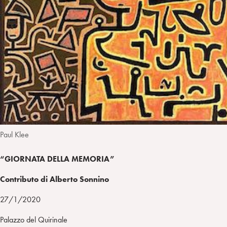
i
t
a
n
e
m
r
Paul Klee
“GIORNATA DELLA MEMORIA”
Contributo di Alberto Sonnino
27/1/2020
Palazzo del Quirinale