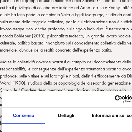
psichica ed il gruppo di studio milanese della Società Psicoanalitica Itali
cui ho il privilegio di collaborare insieme ad Anna Ferruta e Ronny Jaffè 
quale ha fatto parte la compianta Valeria Egidi Morpurgo, studia da anni gl
sulla mente delle tragedie collettive, per la cui elaborazione non è sufficie
lavoro terapeutico, anche profondo, sul singolo individuo. È necessario,
ricorda Bohleber (2010), psiconalista tedesco, un grande lavoro sociale,
culturale, politico basato innanzitutto sul riconoscimento collettivo della ve
materiale, dunque della realtà concreta dell’esperienza patita.
Ma se la collettività dovesse sottrarsi al compito del riconoscimento delle
responsabilità, le conseguenze dell’esperienza traumatica saranno anco
profonde, sulle vittime e sui loro figli e nipoti, definiti efficacemente da D
Wardi (1990), studiosa della psicopatologia della seconda generazione
Shoah, le “
Candele della memoria
” avendo ricevuto il mandato della
conservazione di una memoria troppo dolorosa perché non fosse, propr
malgrado, affidata ad altri.
Consenso
Dettagli
Informazioni sui c
Ma se le
Candele della memoria
hanno pagato il tributo del disagio psic
hanno nel contempo rappresentato l’espressione di quella spinta vitale 
permesso ai sopravvissuti di trovare la forza e lo slancio perché iniziasse 