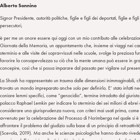
Alberto Sonnino
Signor Presidente, autorità politiche, figlie e figli dei deportati, figlie e figli
persecutori,
è per me un onore essere qui oggi con un mio contributo alle celebrazion
Giornata della Memoria, un appuntamento che, insieme ai viaggi nei ca
sterminio e alle visite dei sopravvissuti nelle scuole, svolge la preziosa fu
favorire la consapevolezza su ciò che la mente umana può essere in gra
concepire, così che si possa imparare dal passato per vigilare sul presen
La Shoah ha rappresentato un trauma dalle dimensioni inimmaginabili, c
trovato un mondo impreparato anche solo per definirlo. E’ stato infatti n
coniare lemmi specifici, come “genocidio”, termine introdotto dal giurist
polacco Raphael Lemkin per indicare lo sterminio dei sei milioni di ebrei 
considerare una giurisprudenza nuova, con criteri mai usati prima, come
avvenuto per la celebrazione del Processo di Norimberga nel quale si è
affrontare il problema del giudizio sulla base di un principio di retroattivit
(Scevola, 2019). Ma anche le scienze psicologiche hanno dovuto rivede