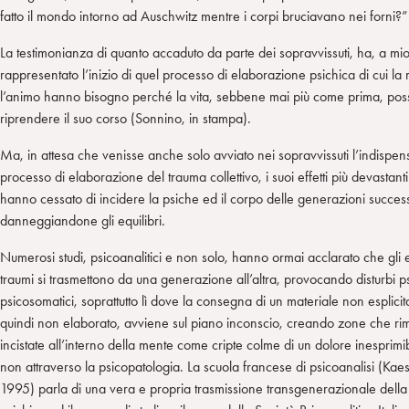
fatto il mondo intorno ad Auschwitz mentre i corpi bruciavano nei forni?”
La testimonianza di quanto accaduto da parte dei sopravvissuti, ha, a mi
rappresentato l’inizio di quel processo di elaborazione psichica di cui la
l’animo hanno bisogno perché la vita, sebbene mai più come prima, pos
riprendere il suo corso (Sonnino, in stampa).
Ma, in attesa che venisse anche solo avviato nei sopravvissuti l’indispen
processo di elaborazione del trauma collettivo, i suoi effetti più devastant
hanno cessato di incidere la psiche ed il corpo delle generazioni succes
danneggiandone gli equilibri.
Numerosi studi, psicoanalitici e non solo, hanno ormai acclarato che gli ef
traumi si trasmettono da una generazione all’altra, provocando disturbi ps
psicosomatici, soprattutto lì dove la consegna di un materiale non esplicit
quindi non elaborato, avviene sul piano inconscio, creando zone che r
incistate all’interno della mente come cripte colme di un dolore inesprimi
non attraverso la psicopatologia. La scuola francese di psicoanalisi (Kaes 
1995) parla di una vera e propria trasmissione transgenerazionale della 