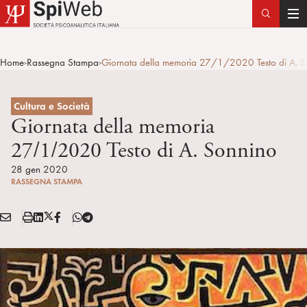
T
o
g
Home
Rassegna Stampa
Giornata della memoria 27/1/2020 Testo di A. S
>
>
g
l
e
Cultura e Società
n
Giornata della memoria
a
27/1/2020 Testo di A. Sonnino
v
i
28 gen 2020
RASSEGNA STAMPA
g
a
E
S
L
X
F
T
t
Condividi:
M
t
i
/
B
e
i
A
a
n
T
l
o
I
m
k
w
e
n
L
p
e
i
g
a
d
t
r