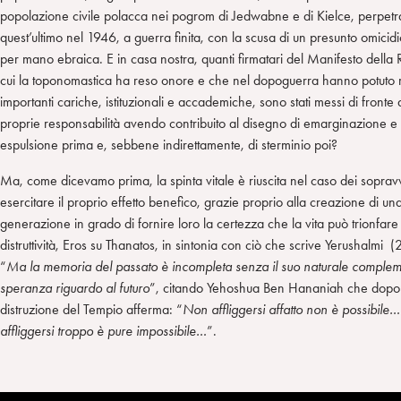
popolazione civile polacca nei pogrom di Jedwabne e di Kielce, perpetr
quest’ultimo nel 1946, a guerra finita, con la scusa di un presunto omicidio
per mano ebraica. E in casa nostra, quanti firmatari del Manifesto della 
cui la toponomastica ha reso onore e che nel dopoguerra hanno potuto r
importanti cariche, istituzionali e accademiche, sono stati messi di fronte 
proprie responsabilità avendo contribuito al disegno di emarginazione e 
espulsione prima e, sebbene indirettamente, di sterminio poi?
Ma, come dicevamo prima, la spinta vitale è riuscita nel caso dei sopravv
esercitare il proprio effetto benefico, grazie proprio alla creazione di u
generazione in grado di fornire loro la certezza che la vita può trionfare 
distruttività, Eros su Thanatos, in sintonia con ciò che scrive Yerushalmi (
“
Ma la memoria del passato è incompleta senza il suo naturale complem
speranza riguardo al futuro
”, citando Yehoshua Ben Hananiah che dopo
distruzione del Tempio afferma: “
Non affliggersi affatto non è possibile
affliggersi troppo è pure impossibile…
”.