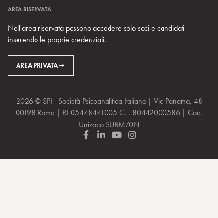
SPIPEDIA
TEAM DI SPIWEB
AREA RISERVATA
CULTURA E SOCIETÀ
CERCA UNO PSICOANALISTA
CONTATTI
Nell'area riservata possono accedere solo soci e candidati
MULTIMEDIA
ARCHIVIO STORICO
inserendo le proprie credenziali.
RIVISTE
AREA INTERNAZIONALE
CENTRI LOCALI DELLA SPI
PROSSIMI EVENTI
AREA PRIVATA
2026 © SPI - Società Psicoanalitica Italiana | Via Panama, 48
00198 Roma | P.I 05448441005 C.F. 80442000586 | Cod.
Univoco SUBM70N
F
L
Y
I
a
i
o
n
c
n
u
s
e
k
T
t
b
e
u
a
o
d
b
g