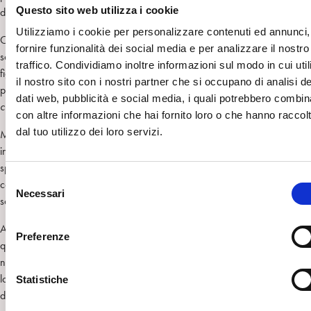
Questo sito web utilizza i cookie
difficile, ma necessario compito di elaborazione del trauma.
Utilizziamo i cookie per personalizzare contenuti ed annunci,
Credo infatti, in altre parole, che sia stato necessario attendere che i
fornire funzionalità dei social media e per analizzare il nostro
sopravvissuti dessero vita ad una nuova generazione, assistendo alla nas
traffico. Condividiamo inoltre informazioni sul modo in cui util
figli e di nipoti, verificando così la propria capacità procreativa e di acc
il nostro sito con i nostri partner che si occupano di analisi de
perché potessero ritrovare quella fiducia necessaria ad infrangere la
dati web, pubblicità e social media, i quali potrebbero combin
cospirazione del silenzio
.
con altre informazioni che hai fornito loro o che hanno raccol
dal tuo utilizzo dei loro servizi.
Ma, come ci dice Bohleber (2010), non è sufficiente la pur massima cap
individuale del traumatizzato perchè si compia il processo di elaborazion
specie se si tratta di un trauma collettivo. È necessario che sia disponibil
S
contenitore collettivo e sociale esterno, in grado di ascoltare, di accoglie
Necessari
e
sostenere empaticamente.
l
Allora diventa indispensabile che anche il mondo intorno ad Auschwitz
e
Preferenze
quel percorso che ancora oggi non è stato concluso e che consiste innanz
z
nel riconoscimento delle responsabilità a tutti i livelli, individuando i carne
i
loro complici, troppo spesso nel dopoguerra aiutati a fuggire per vivere a
o
Statistiche
dalla giustizia, facendoci oggi chiedere quanti processi le aule dei tribuna
n