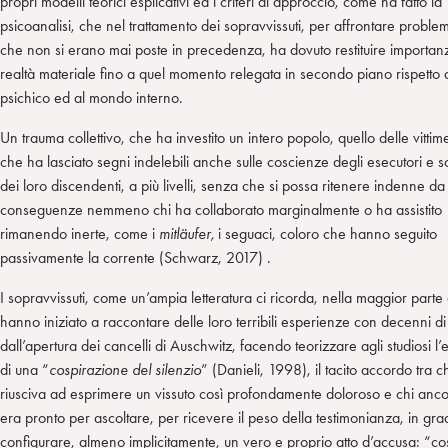
propri modelli teorici esplicativi ed i criteri di approccio, come ha fatto la
psicoanalisi, che nel trattamento dei sopravvissuti, per affrontare proble
che non si erano mai poste in precedenza, ha dovuto restituire importanz
realtà materiale fino a quel momento relegata in secondo piano rispetto a
psichico ed al mondo interno.
Un trauma collettivo, che ha investito un intero popolo, quello delle vitti
che ha lasciato segni indelebili anche sulle coscienze degli esecutori e so
dei loro discendenti, a più livelli, senza che si possa ritenere indenne da
conseguenze nemmeno chi ha collaborato marginalmente o ha assistito
rimanendo inerte, come i
mitläufer,
i seguaci, coloro che hanno seguito
passivamente la corrente (Schwarz, 2017) .
I sopravvissuti, come un’ampia letteratura ci ricorda, nella maggior parte 
hanno iniziato a raccontare delle loro terribili esperienze con decenni di
dall’apertura dei cancelli di Auschwitz, facendo teorizzare agli studiosi l’
di una “
cospirazione del silenzio
” (Danieli, 1998), il tacito accordo tra c
riusciva ad esprimere un vissuto così profondamente doloroso e chi anc
era pronto per ascoltare, per ricevere il peso della testimonianza, in gra
configurare, almeno implicitamente, un vero e proprio atto d’accusa: “c