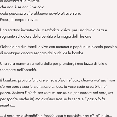
la dolcezza d’un mistero,
che non è se non il vestigio
della penombra che abbiamo dovuto attraversare.
Proust, Il tempo ritrovato
Una scrittura incantevole, metaforica, visiva, per una favola nera e
sognante sul dolore della perdita e la magia dell’illusione.
Gabriele ha due fratelli e vive con mamma e papà in un piccolo paesino
di montagna ancora segnato dai buchi delle bombe.
Una sera mamma va nella stalla per prendergli una tazza di latte e
scompare nell’oscurità.
Il bambino prova a lanciare un sassolino nel buio, chiama ma’ ma’, non
c’è nessuna risposta, nemmeno un’eco, la voce cade assorbita nel
pozzo. Solleva il piede per fare un passo, sta per entrare nel nero, sta
per sparire anche lui, ma all’ultimo non se la sente e il passo lo fa
indietro…
… il nero resta illeggibile e freddo, com’è possibile, non c’è più nulla…