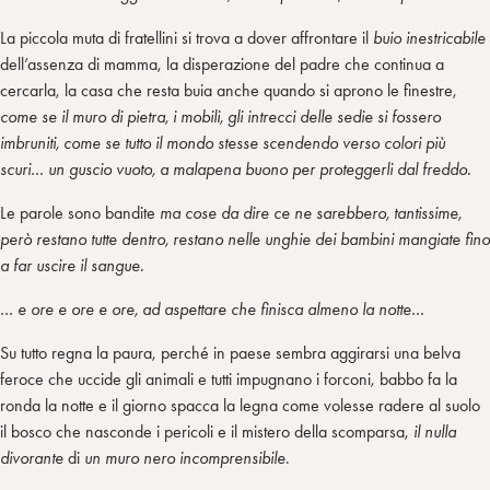
La piccola muta di fratellini si trova a dover affrontare il
buio inestricabile
dell’assenza di mamma, la disperazione del padre che continua a
cercarla, la casa che resta buia anche quando si aprono le finestre,
come se il muro di pietra, i mobili, gli intrecci delle sedie si fossero
imbruniti, come se tutto il mondo stesse scendendo verso colori più
scuri… un guscio vuoto, a malapena buono per proteggerli dal freddo.
Le parole sono bandite
ma cose da dire ce ne sarebbero, tantissime,
però restano tutte dentro, restano nelle unghie dei bambini mangiate fino
a far uscire il sangue.
… e ore e ore e ore, ad aspettare che finisca almeno la notte…
Su tutto regna la paura, perché in paese sembra aggirarsi una belva
feroce che uccide gli animali e tutti impugnano i forconi, babbo fa la
ronda la notte e il giorno spacca la legna come volesse radere al suolo
il bosco che nasconde i pericoli e il mistero della scomparsa,
il nulla
divorante
di
un muro nero incomprensibile
.