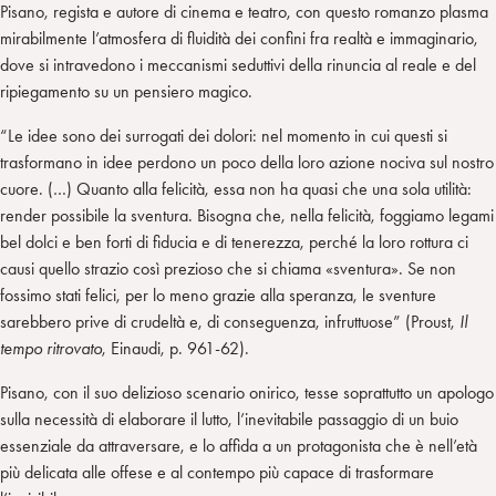
Pisano, regista e autore di cinema e teatro, con questo romanzo plasma
mirabilmente l’atmosfera di fluidità dei confini fra realtà e immaginario,
dove si intravedono i meccanismi seduttivi della rinuncia al reale e del
ripiegamento su un pensiero magico.
“Le idee sono dei surrogati dei dolori: nel momento in cui questi si
trasformano in idee perdono un poco della loro azione nociva sul nostro
cuore. (…) Quanto alla felicità, essa non ha quasi che una sola utilità:
render possibile la sventura. Bisogna che, nella felicità, foggiamo legami
bel dolci e ben forti di fiducia e di tenerezza, perché la loro rottura ci
causi quello strazio così prezioso che si chiama «sventura». Se non
fossimo stati felici, per lo meno grazie alla speranza, le sventure
sarebbero prive di crudeltà e, di conseguenza, infruttuose” (Proust,
Il
tempo ritrovato
, Einaudi, p. 961-62).
Pisano, con il suo delizioso scenario onirico, tesse soprattutto un apologo
sulla necessità di elaborare il lutto, l’inevitabile passaggio di un buio
essenziale da attraversare, e lo affida a un protagonista che è nell’età
più delicata alle offese e al contempo più capace di trasformare