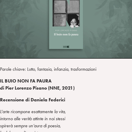
a
d
t
r
i
t
a
n
e
m
r
Parole chiave: Lutto, fantasia, infanzia, trasformazioni
IL BUIO NON FA PAURA
di Pier Lorenzo Pisano (NNE, 2021)
Recensione di Daniela Federici
L’arte ricompone esattamente la vita,
intorno alle verità attinte in noi stessi
spirerà sempre un’aura di poesia,