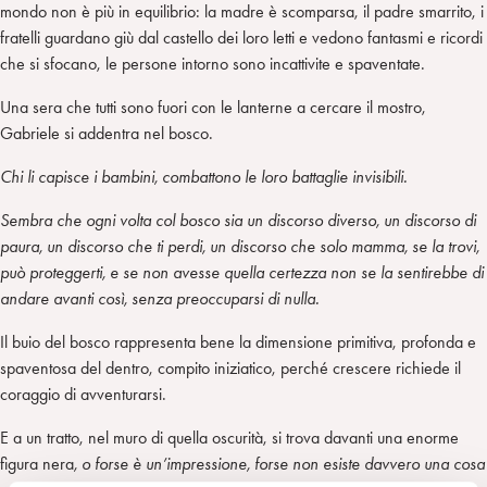
mondo non è più in equilibrio: la madre è scomparsa, il padre smarrito, i
fratelli guardano giù dal castello dei loro letti e vedono fantasmi e ricordi
che si sfocano, le persone intorno sono incattivite e spaventate.
Una sera che tutti sono fuori con le lanterne a cercare il mostro,
Gabriele si addentra nel bosco.
Chi li capisce i bambini, combattono le loro battaglie invisibili.
Sembra che ogni volta col bosco sia un discorso diverso, un discorso di
paura, un discorso che ti perdi, un discorso che solo mamma, se la trovi,
può proteggerti, e se non avesse quella certezza non se la sentirebbe di
andare avanti così, senza preoccuparsi di nulla.
Il buio del bosco rappresenta bene la dimensione primitiva, profonda e
spaventosa del dentro, compito iniziatico, perché crescere richiede il
coraggio di avventurarsi.
E a un tratto, nel muro di quella oscurità, si trova davanti una enorme
figura nera
, o forse è un’impressione, forse non esiste davvero una cosa