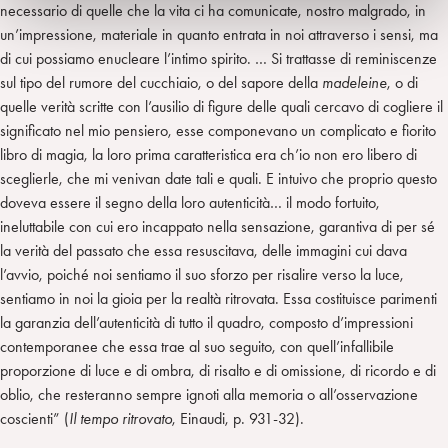
necessario di quelle che la vita ci ha comunicate, nostro malgrado, in
un’impressione, materiale in quanto entrata in noi attraverso i sensi, ma
di cui possiamo enucleare l’intimo spirito. … Si trattasse di reminiscenze
sul tipo del rumore del cucchiaio, o del sapore della
madeleine
, o di
quelle verità scritte con l’ausilio di figure delle quali cercavo di cogliere il
significato nel mio pensiero, esse componevano un complicato e fiorito
libro di magia, la loro prima caratteristica era ch’io non ero libero di
sceglierle, che mi venivan date tali e quali. E intuivo che proprio questo
doveva essere il segno della loro autenticità… il modo fortuito,
ineluttabile con cui ero incappato nella sensazione, garantiva di per sé
la verità del passato che essa resuscitava, delle immagini cui dava
l’avvio, poiché noi sentiamo il suo sforzo per risalire verso la luce,
sentiamo in noi la gioia per la realtà ritrovata. Essa costituisce parimenti
la garanzia dell’autenticità di tutto il quadro, composto d’impressioni
contemporanee che essa trae al suo seguito, con quell’infallibile
proporzione di luce e di ombra, di risalto e di omissione, di ricordo e di
oblio, che resteranno sempre ignoti alla memoria o all’osservazione
coscienti” (
Il tempo ritrovato
, Einaudi, p. 931-32).