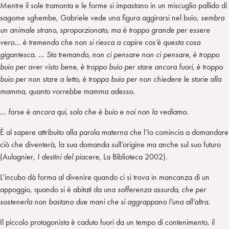
Mentre il sole tramonta e le forme si impastano in un miscuglio pallido di
sagome sghembe, Gabriele vede una figura aggirarsi nel buio,
sembra
un animale strano, sproporzionato, ma è troppo grande per essere
vero… è tremendo che non si riesca a capire cos’è questa cosa
gigantesca
.
… Sta tremando, non ci pensare non ci pensare, è troppo
buio per aver visto bene, è troppo buio per stare ancora fuori, è troppo
buio per non stare a letto, è troppo buio per non chiedere le storie alla
mamma, quanto vorrebbe mamma adesso.
… forse è ancora qui, solo che è buio e noi non la vediamo
.
È al sapere attribuito alla parola materna che l’Io comincia a domandare
ciò che diventerà, la sua domanda sull’origine ma anche sul suo futuro
(Aulagnier,
I destini del piacere
, La Biblioteca 2002).
L’incubo dà forma al divenire quando ci si trova in mancanza di un
appoggio, quando si è abitati da una
sofferenza assurda, che per
sostenerla non bastano due mani che si aggrappano l’una all’altra.
Il piccolo protagonista è caduto fuori da un tempo di contenimento, il