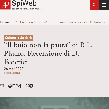
T
o
g
Home
Libri
“Il buio non fa paura” di P. L. Pisano. Recensione di D. Federici
>
>
g
l
e
Cultura e Società
n
“Il buio non fa paura” di P. L.
a
Pisano. Recensione di D.
v
Federici
i
g
26 mar 2025
a
RECENSIONI
t
i
E
S
L
X
F
T
Condividi:
o
M
t
i
/
B
e
n
A
a
n
T
l
I
m
k
w
e
L
p
e
i
g