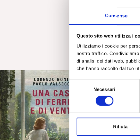
Consenso
Questo sito web utilizza i c
SOCIETÀ
Utilizziamo i cookie per perso
A cent’anni d
nostro traffico. Condividiamo 
Abraham. Fr
di analisi dei dati web, pubbl
che hanno raccolto dal tuo uti
S
Necessari
e
l
e
z
i
Rifiuta
o
n