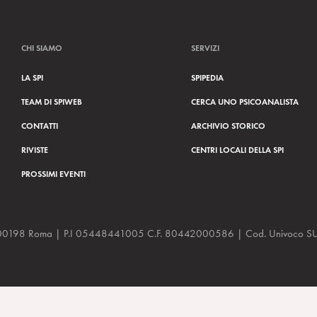
CHI SIAMO
SERVIZI
LA SPI
SPIPEDIA
TEAM DI SPIWEB
CERCA UNO PSICOANALISTA
CONTATTI
ARCHIVIO STORICO
RIVISTE
CENTRI LOCALI DELLA SPI
PROSSIMI EVENTI
a, 48 00198 Roma | P.I 05448441005 C.F. 80442000586 | Cod. Univoco