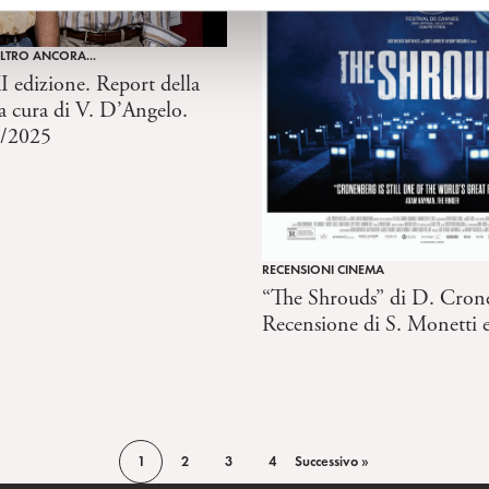
ALTRO ANCORA...
 edizione. Report della
 a cura di V. D’Angelo.
/2025
RECENSIONI CINEMA
“The Shrouds” di D. Cron
Recensione di S. Monetti 
1
2
3
4
Successivo »