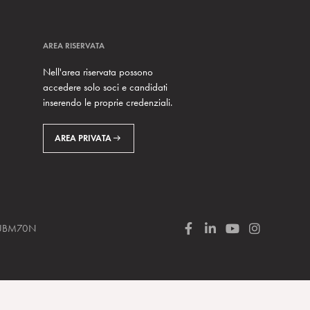
AREA RISERVATA
Nell'area riservata possono
accedere solo soci e candidati
inserendo le proprie credenziali.
AREA PRIVATA
 SUBM70N
F
L
Y
I
a
i
o
n
c
n
u
s
e
k
T
t