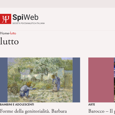
Home
lutto
>
lutto
BAMBINI E ADOLESCENTI
ARTE
Forme della genitorialità. Barbara
Barocco – Il g