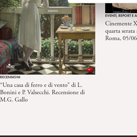
e
d
EVENTI, REPORT E 
e
Cinemente XI
l
quarta serata
c
Roma, 05/06
o
n
s
e
n
s
RECENSIONI
o
“Una casa di ferro e di vento” di L.
Bonini e P. Valsecchi. Recensione di
M.G. Gallo