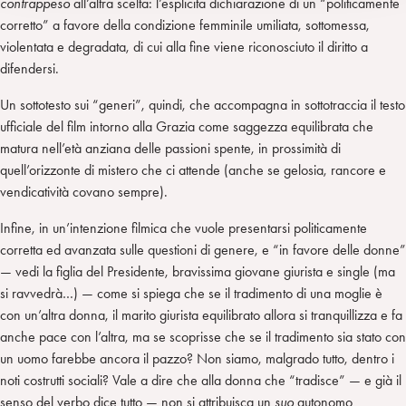
contrappeso
all’altra scelta: l’esplicita dichiarazione di un “politicamente
corretto” a favore della condizione femminile umiliata, sottomessa,
violentata e degradata, di cui alla fine viene riconosciuto il diritto a
difendersi.
Un sottotesto sui “generi”, quindi, che accompagna in sottotraccia il testo
ufficiale del film intorno alla Grazia come saggezza equilibrata che
matura nell’età anziana delle passioni spente, in prossimità di
quell’orizzonte di mistero che ci attende (anche se gelosia, rancore e
vendicatività covano sempre).
Infine, in un’intenzione filmica che vuole presentarsi politicamente
corretta ed avanzata sulle questioni di genere, e “in favore delle donne”
— vedi la figlia del Presidente, bravissima giovane giurista e single (ma
si ravvedrà…) — come si spiega che se il tradimento di una moglie è
con un’altra donna, il marito giurista equilibrato allora si tranquillizza e fa
anche pace con l’altra, ma se scoprisse che se il tradimento sia stato con
un uomo farebbe ancora il pazzo? Non siamo, malgrado tutto, dentro i
noti costrutti sociali? Vale a dire che alla donna che “tradisce” — e già il
senso del verbo dice tutto — non si attribuisca un
suo
autonomo