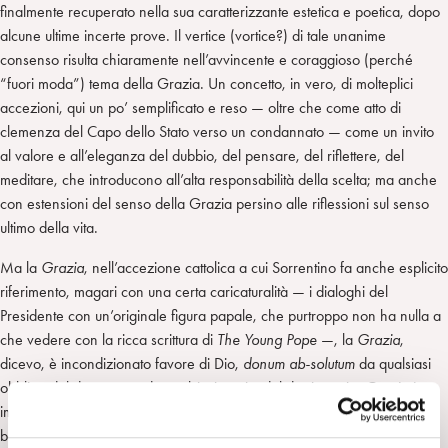
finalmente recuperato nella sua caratterizzante estetica e poetica, dopo
alcune ultime incerte prove. Il vertice (vortice?) di tale unanime
consenso risulta chiaramente nell’avvincente e coraggioso (perché
“fuori moda”) tema della Grazia. Un concetto, in vero, di molteplici
accezioni, qui un po’ semplificato e reso — oltre che come atto di
clemenza del Capo dello Stato verso un condannato — come un invito
al valore e all’eleganza del dubbio, del pensare, del riflettere, del
meditare, che introducono all’alta responsabilità della scelta; ma anche
con estensioni del senso della Grazia persino alle riflessioni sul senso
ultimo della vita.
Ma la
Grazia
, nell’accezione cattolica a cui Sorrentino fa anche esplicito
riferimento, magari con una certa caricaturalità — i dialoghi del
Presidente con un’originale figura papale, che purtroppo non ha nulla a
che vedere con la ricca scrittura di
The Young Pope
—, la
Grazia
,
dicevo, è incondizionato favore di Dio,
donum ab-solutum
da qualsiasi
obbligo del donatore e da qualsiasi merito del destinatario.
Grazia
è
imperscrutabile percorso di concessione che promana dall’alto verso il
basso. Per cui, di contro alla torsione edulcorata, laicizzata e riflessiva