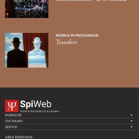
RICERCA IN PSICOANALISI
Transfert
RUBRICHE
LA CURA
CHI SIAMO
LA SPI
SERVIZI
LA RICERCA
SPIPEDIA
TEAM DI SPIWEB
AREA RISERVATA