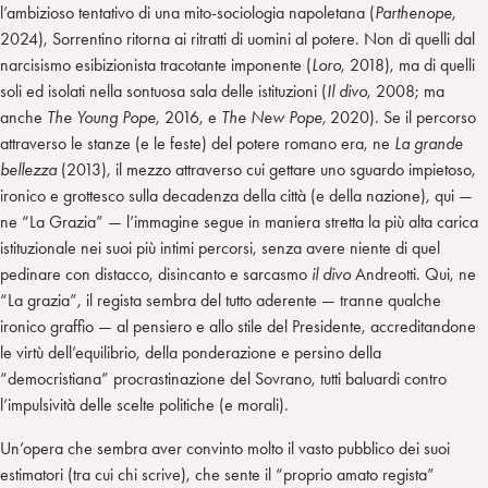
l’ambizioso tentativo di una mito-sociologia napoletana (
Parthenope
,
2024), Sorrentino ritorna ai ritratti di uomini al potere. Non di quelli dal
narcisismo esibizionista tracotante imponente (
Loro
, 2018), ma di quelli
soli ed isolati nella sontuosa sala delle istituzioni (
Il divo
, 2008; ma
anche
The Young Pope
, 2016, e
The New Pope,
2020). Se il percorso
attraverso le stanze (e le feste) del potere romano era, ne
La grande
bellezza
(2013), il mezzo attraverso cui gettare uno sguardo impietoso,
ironico e grottesco sulla decadenza della città (e della nazione), qui —
ne “La Grazia” — l’immagine segue in maniera stretta la più alta carica
istituzionale nei suoi più intimi percorsi, senza avere niente di quel
pedinare con distacco, disincanto e sarcasmo
il divo
Andreotti. Qui, ne
“La grazia”, il regista sembra del tutto aderente — tranne qualche
ironico graffio — al pensiero e allo stile del Presidente, accreditandone
le virtù dell’equilibrio, della ponderazione e persino della
“democristiana” procrastinazione del Sovrano, tutti baluardi contro
l’impulsività delle scelte politiche (e morali).
Un’opera che sembra aver convinto molto il vasto pubblico dei suoi
estimatori (tra cui chi scrive), che sente il “proprio amato regista”