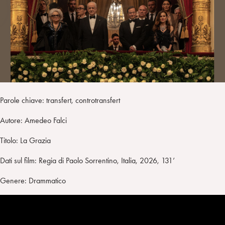
i
t
a
n
e
m
r
Parole chiave: transfert, controtransfert
Autore: Amedeo Falci
Titolo: La Grazia
Dati sul film: Regia di Paolo Sorrentino, Italia, 2026, 131’
Genere: Drammatico