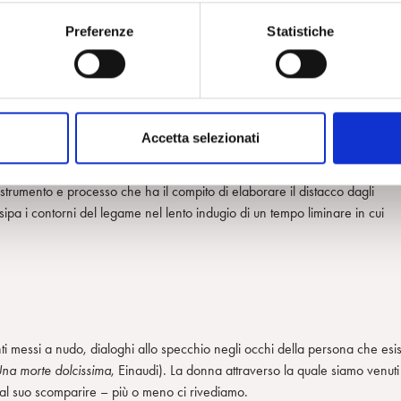
Preferenze
Statistiche
Accetta selezionati
 strumento e processo che ha il compito di elaborare il distacco dagli
ssipa i contorni del legame nel lento indugio di un tempo liminare in cui
i messi a nudo, dialoghi allo specchio negli occhi della persona che esis
na morte dolcissima
, Einaudi). La donna attraverso la quale siamo venuti
 dal suo scomparire – più o meno ci rivediamo.