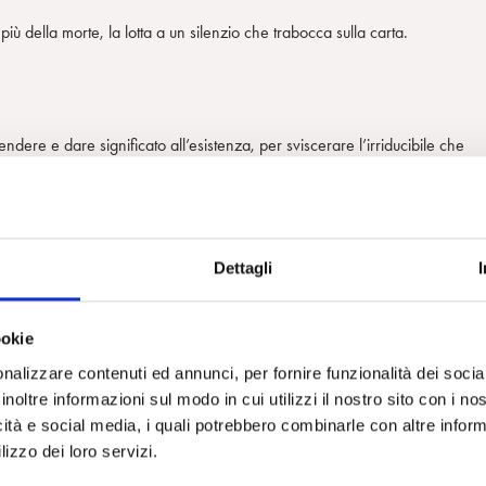
ù della morte, la lotta a un silenzio che trabocca sulla carta.
dere e dare significato all’esistenza, per sviscerare l’irriducibile che
’inermità in cui nasciamo.
o. Dall’essere nato me ne vado” (
Voci
, Hoepli).
 solleva dal peso colpevole
, anela a
tornare a prima che il linguaggio
Dettagli
ookie
nalizzare contenuti ed annunci, per fornire funzionalità dei socia
inoltre informazioni sul modo in cui utilizzi il nostro sito con i n
icità e social media, i quali potrebbero combinarle con altre inform
lizzo dei loro servizi.
ilazione di qualcosa di sé, dei conti in sospeso di desideri, rimproveri e