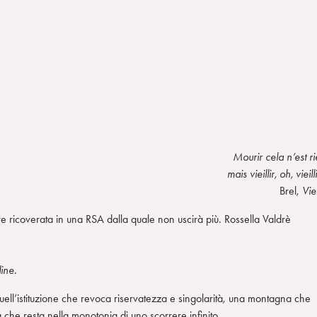
Mourir cela n’est ri
mais vieillir, oh, vieil
Brel,
Viei
re ricoverata in una RSA dalla quale non uscirà più. Rossella Valdrè
ine.
ell’istituzione che revoca riservatezza e singolarità, una montagna che
 che resta nella monotonia di uno scorrere infinito.