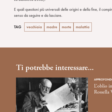
E quali questioni più universali delle origini e della fine, il com
senso da seguire e da lasciare.
TAG
vecchiaia
madre
morte
malattia
Ti potrebbe interessare...
APPROFONDIM
L’oblio 
Rossella 