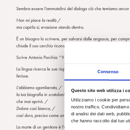
Sembra essere l’ammutolirsi del dialogo ciò che temiamo ancor pi
Non mi piace la realtà /
ma capirla si, evasione stando dentro.
È un bisogno lo scrivere, per salvarsi dalle angosce, per compren
chiude il suo cerchio riconsegnandoci al fascino ripugnante dell
Scrive Antonio Porchia: “Vengo dal morire, non dall’essere nat
La lingua ricerca le sue risposte mancate, è la parola che
salva,
Consenso
ferisse.
L’abbiamo sgomberata, /
Questo sito web utilizza i c
la tua biografia in scatoloni /
Utilizziamo i cookie per perso
che mai aprirò. /
nostro traffico. Condividiamo 
Dolore così bianco, /
di analisi dei dati web, pubbl
così duro, preciso come un compasso.
che hanno raccolto dal tuo uti
La morte di un genitore è l’unica naturalmente prevista, ma è mut