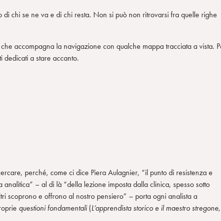
to di chi se ne va e di chi resta. Non si può non ritrovarsi fra quelle righe
ano che accompagna la navigazione con qualche mappa tracciata a vista. P
ti dedicati a stare accanto.
ercare, perché, come ci dice Piera Aulagnier, “il punto di resistenza e
 analitica” – al di là “della lezione imposta dalla clinica, spesso sotto
altri scoprono e offrono al nostro pensiero” – porta ogni analista a
proprie
questioni fondamentali
(
L’apprendista storico e il maestro stregone
,