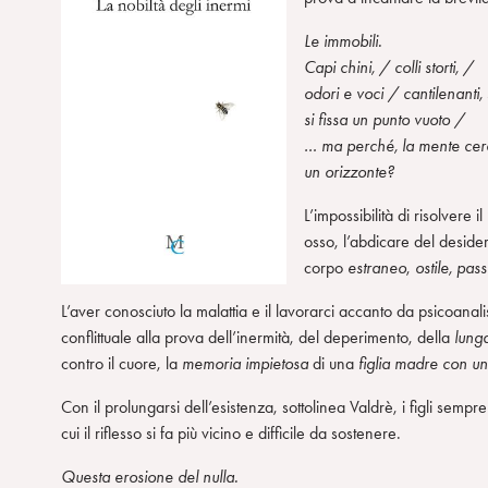
Le immobili.
Capi chini, / colli storti, /
odori e voci / cantilenanti
si fissa un punto vuoto /
… ma perché, la mente cer
un orizzonte?
L’impossibilità di risolvere 
osso, l’abdicare del deside
corpo
estraneo
,
ostile, pass
L’aver conosciuto la malattia e il lavorarci accanto da psicoan
conflittuale alla prova dell’inermità, del deperimento, della
lunga
contro il cuore, la
memoria impietosa
di una
figlia madre con 
Con il prolungarsi dell’esistenza, sottolinea Valdrè, i figli semp
cui il riflesso si fa più vicino e difficile da sostenere.
Questa erosione del nulla.