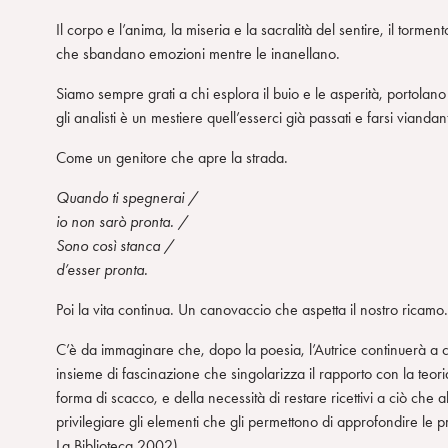
o
Il corpo e l’anima, la miseria e la sacralità del sentire, il tormen
che sbandano emozioni mentre le inanellano.
Siamo sempre grati a chi esplora il buio e le asperità, portol
gli analisti è un mestiere quell’esserci già passati e farsi viandan
Come un genitore che apre la strada.
Quando ti spegnerai /
io non sarò pronta. /
Sono così stanca /
d’esser pronta.
Poi la vita continua. Un canovaccio che aspetta il nostro ricamo.
C’è da immaginare che, dopo la poesia, l’Autrice continuerà a c
insieme di fascinazione che singolarizza il rapporto con la teoria
forma di scacco, e della necessità di restare ricettivi a ciò che 
privilegiare gli elementi che gli permettono di approfondire le 
La Biblioteca 2002).