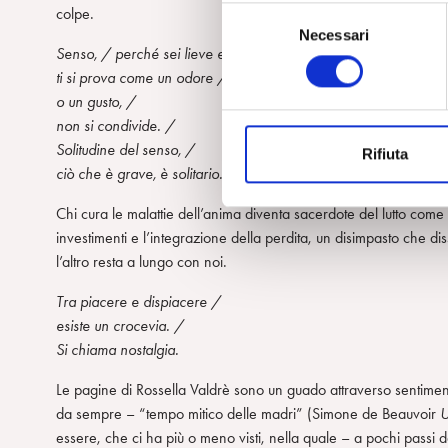
colpe.
S
Necessari
e
Senso, / perché sei lieve e profondo, /
l
ti si prova come un odore /
e
o un gusto, /
z
non si condivide. /
i
Solitudine del senso, /
Rifiuta
o
ciò che è grave, è solitario.
n
e
Chi cura le malattie dell’anima diventa sacerdote del lutto come
d
investimenti e l’integrazione della perdita, un disimpasto che di
e
l’altro resta a lungo con noi.
l
Tra piacere e dispiacere /
c
esiste un crocevia. /
o
Si chiama nostalgia.
n
s
Le pagine di Rossella Valdrè sono un guado attraverso sentiment
e
da sempre – “tempo mitico delle madri” (Simone de Beauvoir
U
n
essere, che ci ha più o meno visti, nella quale – a pochi passi
s