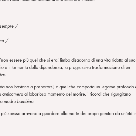
, sempre /
ca /
il ‘non essere più quel che si era’, limbo disadorno di una vita ridotta al suo
rio e il tormento della dipendenza, la progressiva trasformazione di un
ivo.
alista non bastano a prepararsi, a quel che comporta un legame profondo 
 anticamera
al laborioso momento del morire, i ricordi che rigurgitano
una madre bambina.
re più spesso arrivano a guardare alla morte dei propri genitori da un’età i