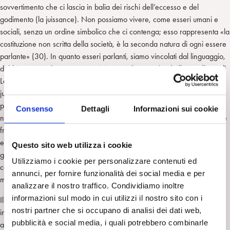
sovvertimento che ci lascia in balia dei rischi dell’eccesso e del
godimento (la juissance). Non possiamo vivere, come esseri umani e
sociali, senza un ordine simbolico che ci contenga; esso rappresenta «la
costituzione non scritta della società, è la seconda natura di ogni essere
parlante» (30). In quanto esseri parlanti, siamo vincolati dal linguaggio,
dobbiamo esserlo per restare vivi e sani di mente (un brillante allievo di
Lacan, J.-De Nasio, alla domanda «puorquoi on ne peut pas etre de
juoissance pour l’homme?» ha risposto «parce-que on est de etres
parlant»). L’ordine simbolico ci è dunque necessario «per rendere la
Consenso
Dettagli
Informazioni sui cookie
nostra coesistenza con altri minimamente sopportabile: un Terzo si deve
frapporre fra me e il mio prossimo in modo che le nostre relazioni non
esplodano in una violenza omicida» (66) o – aggiungo io – in
Questo sito web utilizza i cookie
godimento impossibile e pericoloso (ricordiamo che per Lacan il
Utilizziamo i cookie per personalizzare contenuti ed
concetto di juissance è parente del Nirvana freudiano, della pulsione di
annunci, per fornire funzionalità dei social media e per
morte, non è sinonimo di piacere in senso vitale).
analizzare il nostro traffico. Condividiamo inoltre
informazioni sul modo in cui utilizzi il nostro sito con i
Il compito della psicoanalisi (che sola, con la filosofia, in quanto sapere
nostri partner che si occupano di analisi dei dati web,
inattuale in senso nietzscheano, può leggere il fenomeno) è dunque
pubblicità e social media, i quali potrebbero combinarle
ancora quello di porsi come unica libertà possibile, e vera, per il