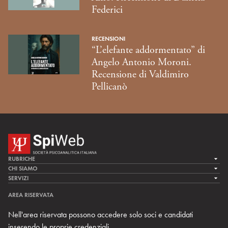
Federici
RECENSIONI
“L’elefante addormentato” di
Angelo Antonio Moroni.
Recensione di Valdimiro
Pellicanò
RUBRICHE
LA CURA
CHI SIAMO
LA SPI
SERVIZI
LA RICERCA
SPIPEDIA
TEAM DI SPIWEB
AREA RISERVATA
CULTURA E SOCIETÀ
CERCA UNO PSICOANALISTA
CONTATTI
Nell'area riservata possono accedere solo soci e candidati
MULTIMEDIA
ARCHIVIO STORICO
inserendo le proprie credenziali.