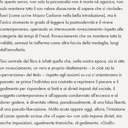
In questo senso, non solo la psicoanalisi non è morta né agonica, non
solo mantiene tutto il suo valore dissacrante di sapere che si «include»
fuori (come scrive Mauro Carbone nella bella introduzione), ma è
l’unico strumento in grado di leggere la postmodernità e il vivere
contemporaneo, operando un interessante rovesciamento rispetto alle
categorie dei tempi di Freud. Rovesciamento che ne mantiene tutta la
validità, semmai la riafferma come altra faccia della medaglia, lungi
dall’annullarla.
Tesi centrale del libro è infatti quella che, nella nostra epoca, sia in atto
un rovesciamento, un vero e proprio ribaltamento – in cioè sta la
«perversione» del titolo – rispetto agli assiomi su cui ci orientavamo in
passato: se prima l’individuo era costretto a reprimere il piacere e il
godimento per rispondere ai limiti e ai divieti imposti dal sociale, il
soggetto contemporaneo è all’opposto condannato all’eccesso e al
dover godere, è diventato vittima, paradossalmente, di una falsa libertà,
di una pseudo-liberazione. Molto acuta appare oggi, allora, l’intuizione
di Lacan quando scrisse che «il super-io» non solo impone divieti, ma
anche imposizioni, ugualmente tiranniche, al godimento. «Godi!».