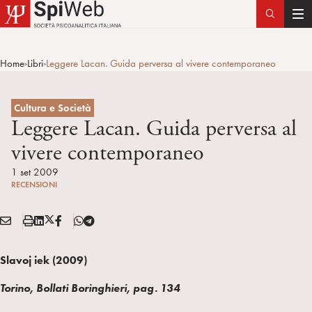
T
o
g
Home
Libri
Leggere Lacan. Guida perversa al vivere contemporaneo
>
>
g
l
e
Cultura e Società
n
Leggere Lacan. Guida perversa al
a
vivere contemporaneo
v
i
1 set 2009
RECENSIONI
g
a
E
S
L
X
F
T
t
Condividi:
M
t
i
/
B
e
i
A
a
n
T
l
o
Slavoj iek (2009)
I
m
k
w
e
n
L
p
e
i
g
Torino, Bollati Boringhieri, pag. 134
a
d
t
r