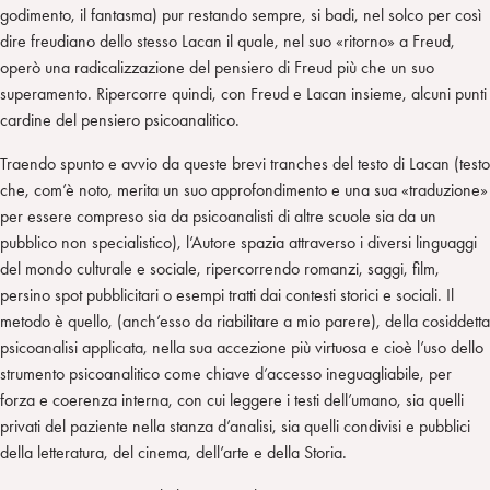
godimento, il fantasma) pur restando sempre, si badi, nel solco per così
dire freudiano dello stesso Lacan il quale, nel suo «ritorno» a Freud,
operò una radicalizzazione del pensiero di Freud più che un suo
superamento. Ripercorre quindi, con Freud e Lacan insieme, alcuni punti
cardine del pensiero psicoanalitico.
Traendo spunto e avvio da queste brevi tranches del testo di Lacan (testo
che, com’è noto, merita un suo approfondimento e una sua «traduzione»
per essere compreso sia da psicoanalisti di altre scuole sia da un
pubblico non specialistico), l’Autore spazia attraverso i diversi linguaggi
del mondo culturale e sociale, ripercorrendo romanzi, saggi, film,
persino spot pubblicitari o esempi tratti dai contesti storici e sociali. Il
metodo è quello, (anch’esso da riabilitare a mio parere), della cosiddetta
psicoanalisi applicata, nella sua accezione più virtuosa e cioè l’uso dello
strumento psicoanalitico come chiave d’accesso ineguagliabile, per
forza e coerenza interna, con cui leggere i testi dell’umano, sia quelli
privati del paziente nella stanza d’analisi, sia quelli condivisi e pubblici
della letteratura, del cinema, dell’arte e della Storia.