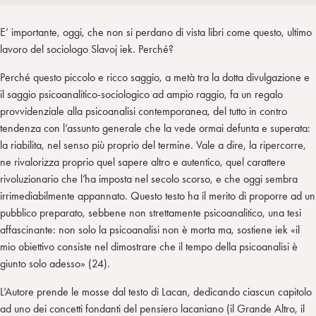
i
t
a
n
e
m
E’ importante, oggi, che non si perdano di vista libri come questo, ultimo
r
lavoro del sociologo Slavoj iek. Perché?
Perché questo piccolo e ricco saggio, a metà tra la dotta divulgazione e
il saggio psicoanalitico-sociologico ad ampio raggio, fa un regalo
provvidenziale alla psicoanalisi contemporanea, del tutto in contro
tendenza con l’assunto generale che la vede ormai defunta e superata:
la riabilita, nel senso più proprio del termine. Vale a dire, la ripercorre,
ne rivalorizza proprio quel sapere altro e autentico, quel carattere
rivoluzionario che l’ha imposta nel secolo scorso, e che oggi sembra
irrimediabilmente appannato. Questo testo ha il merito di proporre ad un
pubblico preparato, sebbene non strettamente psicoanalitico, una tesi
affascinante: non solo la psicoanalisi non è morta ma, sostiene iek «il
mio obiettivo consiste nel dimostrare che il tempo della psicoanalisi è
giunto solo adesso» (24).
L’Autore prende le mosse dal testo di Lacan, dedicando ciascun capitolo
ad uno dei concetti fondanti del pensiero lacaniano (il Grande Altro, il