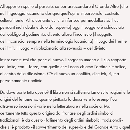
All’opposto rispetto al passato, se per assecondare il Grande Altro (che
nel linguaggio lacaniano designa quell’agire impersonale, costruito
culturalmente, Altro costante cui ci si riferisce per modellarvisi, il cui
pendant individuale è dato dal super-io) oggi il soggetto è schiacciato
dall’obbligo al godimento, diventa allora l’inconscio (il soggetto
dell’inconscio, sempre nella terminologia lacaniana) il luogo dei freni e
dei limiti, il luogo – rivoluzionario alla rovescia – del divieto.
Interessante tesi che pone di nuovo il soggetto umano e il suo rapporto
col limite, con il Terzo, con quello che Lacan chiama l’ordine simbolico,
al centro della riflessione. C’è di nuovo un conflitto, dice iek, sì, ma
perversamente ribaltato.
Da dove parte tutto questo? Il libro non si sofferma tanto sulle ragioni e le
origini del fenomeno, quanto piuttosto lo descrive e lo esemplifica
attraverso incursioni varie nella letteratura e nella società. Ma
certamente tutto questo origina dal franare degli ordini simbolici
tradizionali: è da questo «fallimento degli ordini simbolici tradizionali»
che si è prodotto «il sovvertimento del super-io e del Grande Altro», quel