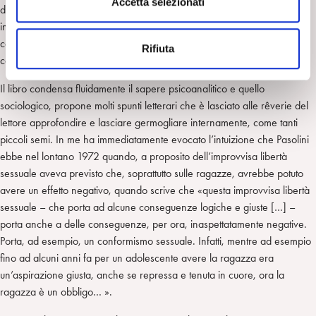
s
Accetta selezionati
delega, del fare al suo posto; abdica, cioè, a quella responsabilità che
e
invece l’Etica della psicoanalisi, per Lacan e anche per Freud, richiama
n
come responsabilità del soggetto, cui ineluttabilmente l’analisi ci
Rifiuta
s
conduce.
o
Il libro condensa fluidamente il sapere psicoanalitico e quello
sociologico, propone molti spunti letterari che è lasciato alle rêverie del
lettore approfondire e lasciare germogliare internamente, come tanti
piccoli semi. In me ha immediatamente evocato l’intuizione che Pasolini
ebbe nel lontano 1972 quando, a proposito dell’improvvisa libertà
sessuale aveva previsto che, soprattutto sulle ragazze, avrebbe potuto
avere un effetto negativo, quando scrive che «questa improvvisa libertà
sessuale – che porta ad alcune conseguenze logiche e giuste […] –
porta anche a delle conseguenze, per ora, inaspettatamente negative.
Porta, ad esempio, un conformismo sessuale. Infatti, mentre ad esempio
fino ad alcuni anni fa per un adolescente avere la ragazza era
un’aspirazione giusta, anche se repressa e tenuta in cuore, ora la
ragazza è un obbligo… ».