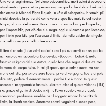
Una vera lungimiranza. Sul piano psicoanalitico, molti autori si occupano
attualmente di perversità e perversioni, ma quello che il libro di iek mi ha
richiamato è Michael Eigen il quale, in «Età di psicopatia», in termini più
clinici descrive la perversità come vera e specifica malattia del nostro
tempo, al posto dell’isteria. Dove prima ci si ammalava per l’impedito,
per l’impossibile, per ciò che ci si nega, oggi ci si ammala per l’eccesso,
per il tutto possibile, per l’assenza di limite, sia nella psiche del singolo,
che nella famiglia e nell’ordine sociale.
Il libro si chiude (i due ultimi capitoli sono i più evocativi) con un poetico
richiamo ad un racconto di Dostoevskij, «Bobok». Il bobok è, nella
fantasia religiosa del suo Autore, quella fase che segue di due-tre mesi
la morte del corpo fisico, in cui gli spettri, questi anime morte ma non-
morte del tutto, possono essere libere, prive di vergogna, libere di poter
dire tutto, godere dissennatamente… poiché Dio è morto. In questa
oscena e insopportabile fantasia, «l’orrore etico di questa visione» (114)
sta, grazie al genio di Dostoevskij, nell’aver saputo evocare quale
scenario di perdizione sarebbe per il soggetto umano la perdita del
limite, la libertà assoluta. Saremmo spettri, vagolanti e senza posa,