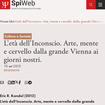
T
o
g
Home
Libri
L’età dell’Inconscio. Arte, mente e cervello dalla grande Vienna ai 
>
>
g
l
e
Cultura e Società
n
L’età dell’Inconscio. Arte, mente
a
e cervello dalla grande Vienna ai
v
giorni nostri.
i
g
10 set 2013
a
RECENSIONI
t
i
E
S
L
X
F
T
Condividi:
o
M
t
i
/
B
e
n
A
a
n
T
l
Eric R. Kandel (2012)
I
m
k
w
e
L’età dell’Inconscio. Arte, mente e cervello dalla grande
L
p
e
i
g