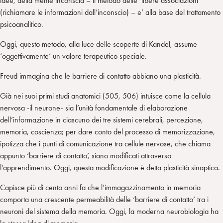
idee, della mente inconscia – il metodo delle ‘libere associazioni’
(richiamare le informazioni dall’inconscio) – e’ alla base del trattamento
psicoanalitico.
Oggi, questo metodo, alla luce delle scoperte di Kandel, assume
‘oggettivamente’ un valore terapeutico speciale.
Freud immagina che le barriere di contatto abbiano una plasticità.
Già nei suoi primi studi anatomici (505, 506) intuisce come la cellula
nervosa -il neurone- sia l’unità fondamentale di elaborazione
dell’informazione in ciascuno dei tre sistemi cerebrali, percezione,
memoria, coscienza; per dare conto del processo di memorizzazione,
ipotizza che i punti di comunicazione tra cellule nervose, che chiama
appunto ‘barriere di contatto’, siano modificati attraverso
l’apprendimento. Oggi, questa modificazione è detta plasticità sinaptica.
Capisce più di cento anni fa che l’immagazzinamento in memoria
comporta una crescente permeabilità delle ‘barriere di contatto’ tra i
neuroni del sistema della memoria. Oggi, la moderna neurobiologia ha