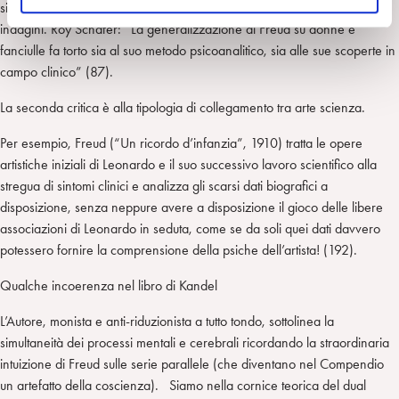
sistematico, dei preconcetti che, come osservatore, introduce nelle sue
o
indagini. Roy Schafer: “La generalizzazione di Freud su donne e
fanciulle fa torto sia al suo metodo psicoanalitico, sia alle sue scoperte in
campo clinico” (87).
La seconda critica è alla tipologia di collegamento tra arte scienza.
Per esempio, Freud (“Un ricordo d’infanzia”, 1910) tratta le opere
artistiche iniziali di Leonardo e il suo successivo lavoro scientifico alla
stregua di sintomi clinici e analizza gli scarsi dati biografici a
disposizione, senza neppure avere a disposizione il gioco delle libere
associazioni di Leonardo in seduta, come se da soli quei dati davvero
potessero fornire la comprensione della psiche dell’artista! (192).
Qualche incoerenza nel libro di Kandel
L’Autore, monista e anti-riduzionista a tutto tondo, sottolinea la
simultaneità dei processi mentali e cerebrali ricordando la straordinaria
intuizione di Freud sulle serie parallele (che diventano nel Compendio
un artefatto della coscienza). Siamo nella cornice teorica del dual