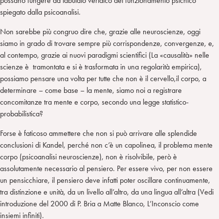
possano fungere da tabulato veridico del funzionamento psichico
spiegato dalla psicoanalisi.
Non sarebbe più congruo dire che, grazie alle neuroscienze, oggi
siamo in grado di trovare sempre più corrispondenze, convergenze, e,
al contempo, grazie ai nuovi paradigmi scientifici (La «causalità» nelle
scienze è tramontata e si è trasformata in una regolarità empirica),
possiamo pensare una volta per tutte che non è il cervello,il corpo, a
determinare – come base – la mente, siamo noi a registrare
concomitanze tra mente e corpo, secondo una legge statistico-
probabilistica?
Forse è faticoso ammettere che non si può arrivare alle splendide
conclusioni di Kandel, perché non c’è un capolinea, il problema mente
corpo (psicoanalisi neuroscienze), non è risolvibile, però è
assolutamente necessario al pensiero. Per essere vivo, per non essere
un pensicchiare, il pensiero deve infatti poter oscillare continuamente,
tra distinzione e unità, da un livello all’altro, da una lingua all’altra (Vedi
introduzione del 2000 di P. Bria a Matte Blanco, L’Inconscio come
insiemi infiniti).