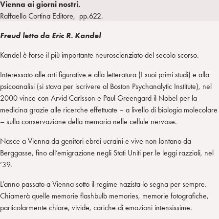
Vienna ai giorni nostri.
a
d
t
r
Raffaello Cortina Editore, pp.622.
i
t
a
n
e
m
Freud letto da Eric R. Kandel
r
Kandel è forse il più importante neuroscienziato del secolo scorso.
Interessato alle arti figurative e alla letteratura (I suoi primi studi) e alla
psicoanalisi (si stava per iscrivere al Boston Psychanalytic Institute), nel
2000 vince con Arvid Carlsson e Paul Greengard il Nobel per la
medicina grazie alle ricerche effettuate – a livello di biologia molecolare
– sulla conservazione della memoria nelle cellule nervose.
Nasce a Vienna da genitori ebrei ucraini e vive non lontano da
Berggasse, fino all’emigrazione negli Stati Uniti per le leggi razziali, nel
’39.
L’anno passato a Vienna sotto il regime nazista lo segna per sempre.
Chiamerà quelle memorie flashbulb memories, memorie fotografiche,
particolarmente chiare, vivide, cariche di emozioni intensissime.