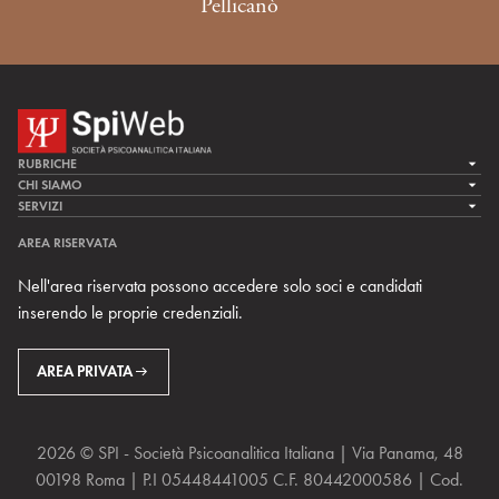
Pellicanò
RUBRICHE
LA CURA
CHI SIAMO
LA SPI
SERVIZI
LA RICERCA
SPIPEDIA
TEAM DI SPIWEB
AREA RISERVATA
CULTURA E SOCIETÀ
CERCA UNO PSICOANALISTA
CONTATTI
Nell'area riservata possono accedere solo soci e candidati
MULTIMEDIA
ARCHIVIO STORICO
inserendo le proprie credenziali.
RIVISTE
AREA INTERNAZIONALE
CENTRI LOCALI DELLA SPI
PROSSIMI EVENTI
AREA PRIVATA
2026 © SPI - Società Psicoanalitica Italiana | Via Panama, 48
00198 Roma | P.I 05448441005 C.F. 80442000586 | Cod.