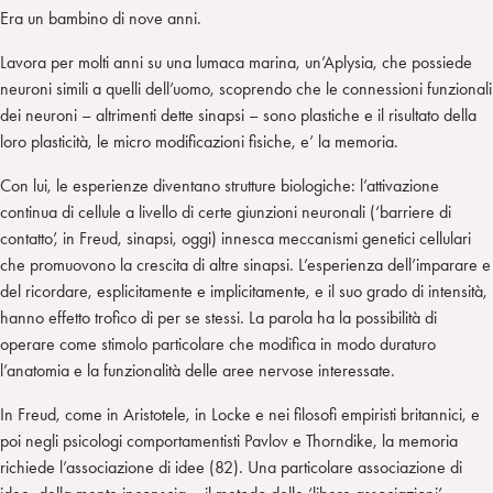
Era un bambino di nove anni.
Lavora per molti anni su una lumaca marina, un’Aplysia, che possiede
neuroni simili a quelli dell’uomo, scoprendo che le connessioni funzionali
dei neuroni – altrimenti dette sinapsi – sono plastiche e il risultato della
loro plasticità, le micro modificazioni fisiche, e’ la memoria.
Con lui, le esperienze diventano strutture biologiche: l’attivazione
continua di cellule a livello di certe giunzioni neuronali (‘barriere di
contatto’, in Freud, sinapsi, oggi) innesca meccanismi genetici cellulari
che promuovono la crescita di altre sinapsi. L’esperienza dell’imparare e
del ricordare, esplicitamente e implicitamente, e il suo grado di intensità,
hanno effetto trofico di per se stessi. La parola ha la possibilità di
operare come stimolo particolare che modifica in modo duraturo
l’anatomia e la funzionalità delle aree nervose interessate.
In Freud, come in Aristotele, in Locke e nei filosofi empiristi britannici, e
poi negli psicologi comportamentisti Pavlov e Thorndike, la memoria
richiede l’associazione di idee (82). Una particolare associazione di