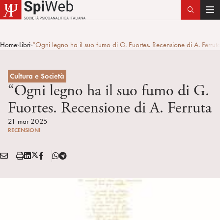
T
o
g
Home
Libri
“Ogni legno ha il suo fumo di G. Fuortes. Recensione di A. Ferrut
>
>
g
l
e
Cultura e Società
n
“Ogni legno ha il suo fumo di G.
a
Fuortes. Recensione di A. Ferruta
v
i
21 mar 2025
RECENSIONI
g
a
E
S
L
X
F
T
t
Condividi:
M
t
i
/
B
e
i
A
a
n
T
l
o
I
m
k
w
e
n
L
p
e
i
g
a
d
t
r