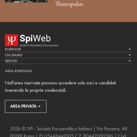
Thanopulos
RUBRICHE
LA CURA
CHI SIAMO
LA SPI
SERVIZI
LA RICERCA
SPIPEDIA
TEAM DI SPIWEB
AREA RISERVATA
CULTURA E SOCIETÀ
CERCA UNO PSICOANALISTA
CONTATTI
Nell'area riservata possono accedere solo soci e candidati
MULTIMEDIA
ARCHIVIO STORICO
inserendo le proprie credenziali.
RIVISTE
AREA INTERNAZIONALE
CENTRI LOCALI DELLA SPI
PROSSIMI EVENTI
AREA PRIVATA
2026 © SPI - Società Psicoanalitica Italiana | Via Panama, 48
00198 Roma | P.I 05448441005 C.F. 80442000586 | Cod.