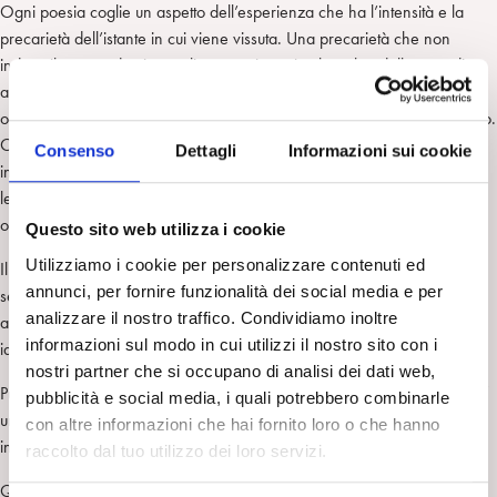
Ogni poesia coglie un aspetto dell’esperienza che ha l’intensità e la
precarietà dell’istante in cui viene vissuta. Una precarietà che non
induce il poeta ad evitare tali momenti: ogni volta salpa dallo stato di
anestesia ricercato (A mie spese), scioglie le vele e si avventura (Da
oggi sono in blu) alla ricerca di quei lampi da cui via via viene raggiunto.
Ora è lo sguardo del Commiato (‘Io quel tuo sguardo non l’ho più
Consenso
Dettagli
Informazioni sui cookie
incontrato’), ora sono parole scritte e addormentate che ‘quando le
leggerai le vedrai danzare davanti ai tuoi occhi’ ((in) parole povere),
ora è ‘la tua voce un’ancora galleggiante’ (Afa).
Questo sito web utilizza i cookie
Utilizziamo i cookie per personalizzare contenuti ed
Il poeta ricerca instancabilmente questi momenti in cui l’intensità dei
annunci, per fornire funzionalità dei social media e per
sentimenti si accende e si spegne nello stesso istante, a contatto con un
analizzare il nostro traffico. Condividiamo inoltre
altro da sé che impercettibilmente li genera e li annulla, in cui alterità e
informazioni sul modo in cui utilizzi il nostro sito con i
identità prendono vita nello stesso istante.
nostri partner che si occupano di analisi dei dati web,
Può accadere di provare insieme Freddo (caldo?): ‘Cerco da sempre /
pubblicità e social media, i quali potrebbero combinarle
un’altra riva / un altro mare / fresco come il tuo / caldo come il mio /
con altre informazioni che hai fornito loro o che hanno
in cui immergerci felici.’
raccolto dal tuo utilizzo dei loro servizi.
Questi versi evocano momenti della comunicazione psicoanalitica tra