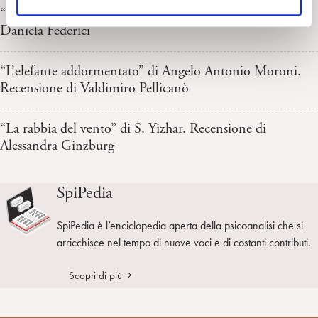
“Il figlio dell’uomo” di J.B. Del Amo. Recensione di
o
Daniela Federici
“L’elefante addormentato” di Angelo Antonio Moroni.
Recensione di Valdimiro Pellicanò
“La rabbia del vento” di S. Yizhar. Recensione di
Alessandra Ginzburg
SpiPedia
SpiPedia è l’enciclopedia aperta della psicoanalisi che si
arricchisce nel tempo di nuove voci e di costanti contributi.
Scopri di più