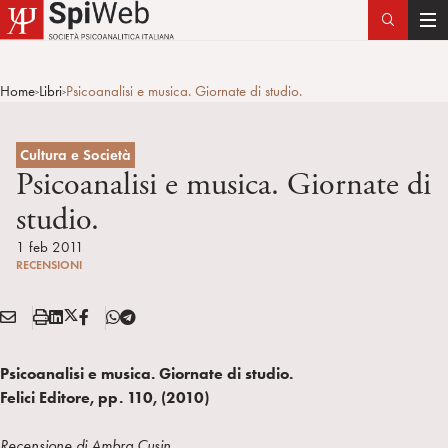
T
o
g
Home
Libri
Psicoanalisi e musica. Giornate di studio.
>
>
g
l
e
Cultura e Società
n
Psicoanalisi e musica. Giornate di
a
studio.
v
i
1 feb 2011
RECENSIONI
g
a
E
S
L
X
F
T
t
Condividi:
M
t
i
/
B
e
i
A
a
n
T
l
o
Psicoanalisi e musica. Giornate di studio.
I
m
k
w
e
n
Felici Editore, pp. 110,
(2010)
L
p
e
i
g
a
d
t
r
Recensione di Ambra Cusin