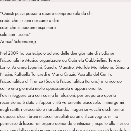
i
t
a
n
e
m
“Questi pezzi possono essere compresi solo da chi
r
crede che i suoni riescano a dire
cose che si possono esprimere
solo con i suoni.”
Arnold Schoenberg
Nel 2009 ho partecipato ad una delle due giornate di studio su
Psicoanalisi e Musica organizzate da Gabriela Gabbriellini, Teresa
Lorito, Arianna Luperini, Sandra Maestro, Matilde Monteleone, Simona
Nissim, Raffaella Tancredi e Maria Grazia Vassallo del Centro
Psicoanalitico di Firenze (Società Psicoanalitica Italiana) e la ricordo
come una giornata molto appassionata e appassionante.
Poter rileggere ora con calma le relazioni, per preparare questa
recensione, è stata un’opportunità veramente piacevole. Immergermi
negli scritti, rievocando e riascoltando, magari su vecchi dischi ormai
d’epoca, alcuni brani musicali ascoltati durante il convegno, mi ha
permesso di lasciar emergere domande e intuizioni, rispetto alla musica
dei suoni delle parole in analisi, su cui nel passato avevo già fatto delle