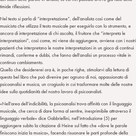
timide riflessioni.
Nel testo si parla di “interpretazione”, dell’analista così come del
musicista che utilizza il testo musicale per eseguirlo con lo strumento, e
ancora di interpretazione di chi ascolta, il fruitore che “interpreta le
interpretazioni”, così come, mi viene da aggiungere, avviene con i nostri
pazienti che interpretano le nostre interpretazioni in un gioco di continui
rimandi, conferme e dubbi, che fanno dell’analisi un processo vitale in
continuo cambiamento.
Quello che desidererei ora è, in poche righe, stimolarvi alla lettura di
questo bel libro che può divenire per ognuno di noi, appassionato di
psicoanalisi e musica, un crogiuolo in cui trasformare molte delle nostre
idee sulla quotidianità del nostro lavoro di psicoanalisti.
«Nell’area dell’indicibilità, la psicoanalisi trova affinità con il linguaggio
musicale, che cerca di dare forma al sentire, inesprimibile attraverso il
linguaggio verbale» dice Gabbriellini, nell’introduzione (5) per
aggiungere subito la citazione di Heine sul fatto che «dove le parole
finiscono inizia la musica», facendo risuonare le parti profonde della