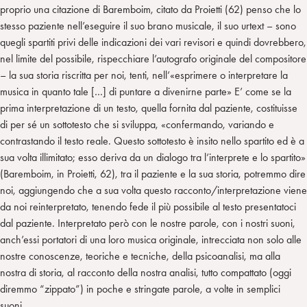
proprio una citazione di Baremboim, citato da Proietti (62) penso che lo
stesso paziente nell’eseguire il suo brano musicale, il suo urtext – sono
quegli spartiti privi delle indicazioni dei vari revisori e quindi dovrebbero,
nel limite del possibile, rispecchiare l’autografo originale del compositore
– la sua storia riscritta per noi, tenti, nell’«esprimere o interpretare la
musica in quanto tale […] di puntare a divenirne parte» E’ come se la
prima interpretazione di un testo, quella fornita dal paziente, costituisse
di per sé un sottotesto che si sviluppa, «confermando, variando e
contrastando il testo reale. Questo sottotesto è insito nello spartito ed è a
sua volta illimitato; esso deriva da un dialogo tra l’interprete e lo spartito»
(Baremboim, in Proietti, 62), tra il paziente e la sua storia, potremmo dire
noi, aggiungendo che a sua volta questo racconto/interpretazione viene
da noi reinterpretato, tenendo fede il più possibile al testo presentatoci
dal paziente. Interpretato però con le nostre parole, con i nostri suoni,
anch’essi portatori di una loro musica originale, intrecciata non solo alle
nostre conoscenze, teoriche e tecniche, della psicoanalisi, ma alla
nostra di storia, al racconto della nostra analisi, tutto compattato (oggi
diremmo “zippato”) in poche e stringate parole, a volte in semplici
suoni.