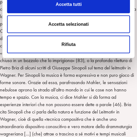
c
produce in certi casi deliri megalomanici e in altri (come in Mozart)
Accetta tutti
o
comporti invece uno sviluppo geniale? Resta il mistero inesplicabile della
n
loro creatività […] (che) non si può ridurre ad un meccanismo…
s
psicopatologico» (44).
Accetta selezionati
e
Ci sono poi osservazioni, quasi parallele, sebbene profondamente
n
diverse, di Corrado De Agostini sull’apparente vitalità di Don Giovanni,
Rifiuta
s
che nel conquistare le sue 2065 donne, da catalogo, fa trasparire il
o
«gelo che si annida nella veste di una sfrenata, incosciente allegria […]
chiuso in un bozzolo che lo imprigiona» (83), o la profonda rilettura di
Pietro Bria di alcuni scritti di Giuseppe Sinopoli sul tema del leitmotiv in
Wagner. Per Sinopoli la musica è forma espressiva e non puro gioco di
forme sonore. Grazie ad essa, parafrasando Mahler, le sensazioni
nebulose aprono la strada all’altro mondo in cui le cose non hanno
tempo e spazio. Con la musica, ci dice Mahler si dà forma ad
esperienze interiori che non possono essere dette a parole (46). Bria
cita Sinopoli che ci parla della natura e funzione del Leitmotiv in
Wagner, cioè di quella «tecnica compositiva che è anche uno
straordinario dispositivo conoscitivo e vero motore della drammaturgia
wagneriana […] (che) attrae o trascina a sé motivi e tempi musicali