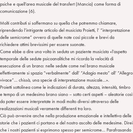
psiche e quell’area musicale del transfert (Mancia) come forma di
comunicazione (6).
Molti contributi si soffermano su quella che potremmo chiamare,
riprendendo l’intrigante articolo del musicista Proietti, l’ “interpretazione
delle semicrome” ovvero di quelle note così piccole e brevi da
richiedere attimi brevissimi per essere suonate.
Come ebbe a dire una volta in seduta un paziente musicista «l’aspetto
temporale delle sedute psicoanalitiche mi ricorda la velocità di
esecuzione di un brano: nelle sedute come nel brano musicale
effettivamente si spazia “verbalmente” dall’ “Adagio mesto” all’ “Allegro
vivace”… chissà, una specie di interpretazione musicale…».
Proietti sottolinea come le indicazioni di durata, altezza, intensità, timbro
e tempo di un medesimo brano siano – sotto certi aspetti – aleatorie così
da poter essere interpretate in modi molto diversi attraverso delle
realizzazioni musicali veramente differenti tra loro.
Ciò può avvenire anche nella produzione emozionale e intellettiva delle
storie che i pazienti ci portano e del nostro ascolto delle medesime. Direi
che i nostri pazienti si esprimono spesso per semicrome… Parafrasando