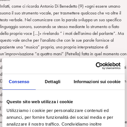
Infatti, come ci ricorda Antonio Di Benedetto (9) «ogni essere umano
suona il suo strumento vocale, per trasmettere qualcosa che va oltre il
testo verbale. Nel comunicare con la parola sviluppa un suo specifico
linguaggio sonoro, suonando se stesso mediante lo strumento a fiato
della propria voce […]» rivelando ” i moti dell’animo del parlante”. Ma
questo vale anche per l’analista che con le sue parole fornisce al
paziente una “musica” propria, una propria interpretazione di
un’improvvisazione “a quattro mani” (Petrella) fatta in quel momento con
il paziente, con tutti i distinguo interessantissimi che su questa metafora,
della Nissim Momigliano, vengono fatti nell’articolo, sottolineando i punti
di debolezza e criticità della suddetta metafora.
Di Benedetto attrae la nostra attenzione sull’importanza di passare da un
Consenso
Dettagli
Informazioni sui cookie
registro unicamente osservativo/visivo, centrato sui contenuti
dell’immaginario visivo del discorso, alla percezione della “colonna
sonora” delle verbalizzazioni attraverso una sorta di rêverie acustica
Questo sito web utilizza i cookie
(14).
Utilizziamo i cookie per personalizzare contenuti ed
Ma come dice Fausto Petrella “l’ascolto” da parte dell’analista
annunci, per fornire funzionalità dei social media e per
«comporta […] processi di selezione, scelta, trasformazione o traduzione
analizzare il nostro traffico. Condividiamo inoltre