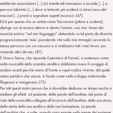
stabilendo associazioni […] (e) tramite tali interazioni si accede […] a
percorsi labirintici […] dove ai leitmotiv più evidenti si intrecciano altri
nascosti […] pronti a segnalare aspetti inconsci» (47).
Ed è per questo che un artista come Vaccarone (pittore e scultore),
dipinge con la musica attorno e dentro l’animo, così che i brani dei
musicisti entrino “nel mio linguaggio” abitandolo «a tal punto da divenire
progressivamente ‘miei’, prendendo vita nelle mie immagini secondo lo
stesso percorso con cui nascono e si realizzano tutti i miei lavori, pur
restando altro da me» (87).
È Marco Sarno, che riprende il pensiero di Fornari, a sostenere come
nella musicalità dello scambio analitico dobbiamo avere il coraggio di
andare avanti perché siamo di fronte a «quel codice vivente, dal quale
siamo parlati e che unisce, in fondo come nello sviluppo embrionale,
filogenesi e ontogenesi» (73).
Per tutti questi motivi penso che si dovrebbe dedicare un tempo anche a
studiare gli effetti, sul paziente, delle parole dell’analista, dal punto di
vista della musicalità collegata all’inconscio dell’analista, della sua storia,
della storia della sua analisi e della sua formazione. Le parole
dell’analista che, a volte, quando sono entrate nella mente del paziente