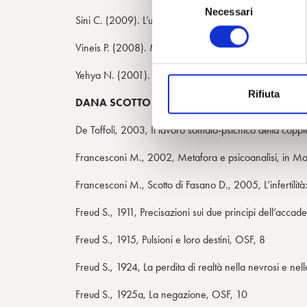
Necessari
e
Sini C. (2009). L’uomo, la macchina, l’automa. Torino, 
l
e
Vineis P. (2008). Mutazioni bio-antropologiche. In: Mu
z
Yehya N. (2001). Homo cyborg. Milano, Elèuthera, 2
i
Rifiuta
o
DANA SCOTTO DI FASANO:
n
e
De Toffoli, 2003, Il lavoro somato-psichico della coppi
d
Francesconi M., 2002, Metafora e psicoanalisi, in Mor
e
l
Francesconi M., Scotto di Fasano D., 2005, L’infertilità:
c
o
Freud S., 1911, Precisazioni sui due principi dell’accad
n
Freud S., 1915, Pulsioni e loro destini, OSF, 8
s
e
Freud S., 1924, La perdita di realtà nella nevrosi e nel
n
s
Freud S., 1925a, La negazione, OSF, 10