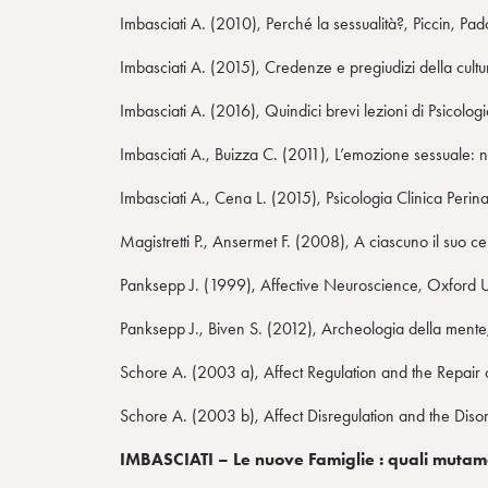
Imbasciati A. (2010), Perché la sessualità?, Piccin, Pad
Imbasciati A. (2015), Credenze e pregiudizi della cultur
Imbasciati A. (2016), Quindici brevi lezioni di Psicolog
Imbasciati A., Buizza C. (2011), L’emozione sessuale: 
Imbasciati A., Cena L. (2015), Psicologia Clinica Perinat
Magistretti P., Ansermet F. (2008), A ciascuno il suo cer
Panksepp J. (1999), Affective Neuroscience, Oxford 
Panksepp J., Biven S. (2012), Archeologia della mente
Schore A. (2003 a), Affect Regulation and the Repair 
Schore A. (2003 b), Affect Disregulation and the Disor
IMBASCIATI – Le nuove Famiglie : quali mutame