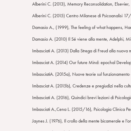
Alberini C. (2013), Memory Reconsolidation, Elsevier
Alberini C. (2015) Centro Milanese di Psicoanalisi 1
Damasio A., (1999), The feeling of what happens, Ha
Damasio A. (2010) Il Sé viene alla mente, Adelphi, M
Imbasciati A. (2013) Dalla Strega di Freud alla nuova
Imbasciat A. (2014) Our future Mind: epochal Developm
ImbasciatiA. (2015a), Nuove teorie sul funzionamento de
Imbasciat A. (2015b), Credenze e pregiudizi nella cultura
Imbasciati A. (2016), Quindici brevi lezioni di Psicolo
Imbasciati A.,Cena L. (2015/16), Psicologia Clinica Per
Jaynes J. (1976), Il crollo della mente bicamerale e l’