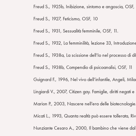
o
Freud S., 1925b, Inibizione, sintomo e angoscia, OSF,
Freud S., 1927, Feticismo, OSF, 10
Freud S., 1931, Sessualità femminile, OSF, 11.
Freud S., 1932, La femminilità, lezione 33, Introduzione
Freud S., 1938a, La scissione dell’Io nel processo di d
Freud S., 1938b, Compendio di psicoanalisi, OSF, 11
Guignard F., 1996, Nel vivo dell’infantile, Angeli, Mi
Lingiardi V., 2007, Citizen gay. Famiglie, diritti negati 
Marion P., 2003, Nascere nell’era delle biotecnologie.
Micati L., 1993, Quanta realtà può essere tollerata, Riv
Nunziante Cesaro A., 2000, Il bambino che viene dal fr