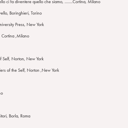
vello ci fa diventere quello che siamo, …….Cortina, Milano
ello, Boringhieri, Torino
niversity Press, New York
, Cortina ,Milano
f Self, Norton, New York
ers of the Self, Norton ,New York
no
itori, Borla, Roma