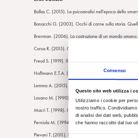
Bollas C. (2015). La psicoanalisi nell’epoca dello smarr
Bonacchi G. (2003). Occhi di carne sulla storia. Quel
Brenman. (2006). La costruzione di un mondo umano. I
Corsa R. (2015). Oltre il limite. Mutazioni somatopsichic
Freud S. (1919). Il perturbante. O.S.F., 9.
Consenso
Hoffmann E.T.A. (1815). L’uomo della sabbia e altri r
Lemma A. (2015).La psicoanalisi ai tempi della tecnocult
Questo sito web utilizza i c
Losano M. (1990). Storie di automi. Dalla Grecia classi
Utilizziamo i cookie per perso
nostro traffico. Condividiamo 
Macrì T. (1998). Il corpo postorganico. Genova/Mila
di analisi dei dati web, pubbl
Perniola M. (1994). Il sex appeal dell’inorganico. Tori
che hanno raccolto dal tuo uti
Pievani T. (2011). La vita inaspettata. Il fascino di un’
S