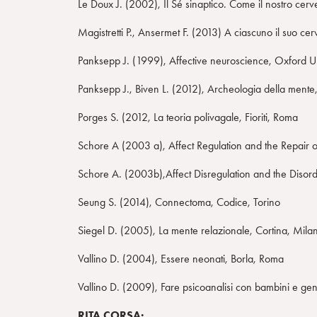
Le Doux J. (2002), Il Sé sinaptico. Come il nostro cer
Magistretti P., Ansermet F. (2013) A ciascuno il suo cerv
Panksepp J. (1999), Affective neuroscience, Oxford U
Panksepp J., Biven L. (2012), Archeologia della mente
Porges S. (2012, La teoria polivagale, Fioriti, Roma
Schore A (2003 a), Affect Regulation and the Repair o
Schore A. (2003b),Affect Disregulation and the Disord
Seung S. (2014), Connectoma, Codice, Torino
Siegel D. (2005), La mente relazionale, Cortina, Mila
Vallino D. (2004), Essere neonati, Borla, Roma
Vallino D. (2009), Fare psicoanalisi con bambini e gen
RITA CORSA: