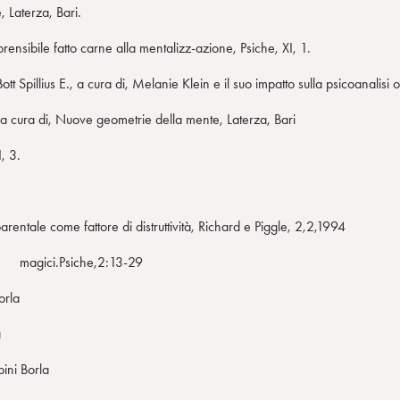
 Laterza, Bari.
nsibile fatto carne alla mentalizz-azione, Psiche, XI, 1.
tt Spillius E., a cura di, Melanie Klein e il suo impatto sulla psicoanalisi
 a cura di, Nuove geometrie della mente, Laterza, Bari
, 3.
parentale come fattore di distruttività, Richard e Piggle, 2,2,1994
rai magici.Psiche,2:13-29
orla
a
ini Borla