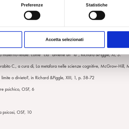
Preferenze
Statistiche
Boringhieri.
tazioni antropologiche, Psiche, 2, 15-20.
004.
Accetta selezionati
a materno-fetale: come “ciò” diviene un “tu”, Richard &Piggle, XI, 3.
abito C., a cura di, La metafora nelle scienze cognitive, McGrow-Hill, 
 limite o divieto?, in Richard &Piggle, XIII, 1, p. 58-72
ere psichico, OSF, 6
la psicosi, OSF, 10