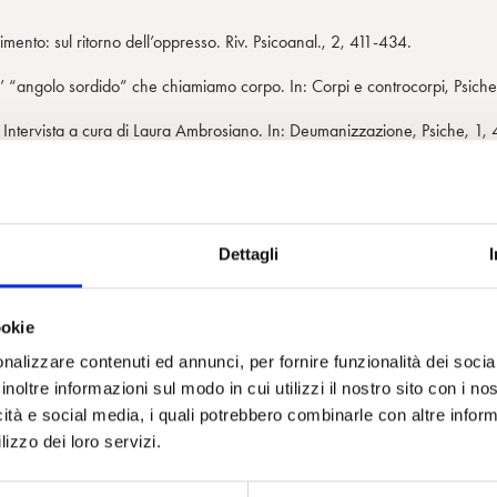
imento: sul ritorno dell’oppresso. Riv. Psicoanal., 2, 411-434.
l’ “angolo sordido” che chiamiamo corpo. In: Corpi e controcorpi, Psich
ntervista a cura di Laura Ambrosiano. In: Deumanizzazione, Psiche, 1,
he nelle protesi e nei trapianti. In: Corsa R., Monterosa L., Limite è spera
Dettagli
acconti. Milano, Mondadori, 1987.
ura. Alcune riflessioni sul destino del corpo nello spazio virtuale. Riv. P
ookie
ca alla belle époque. Torino, Einaudi.
nalizzare contenuti ed annunci, per fornire funzionalità dei socia
inoltre informazioni sul modo in cui utilizzi il nostro sito con i n
no, Costa & Nolan.
icità e social media, i quali potrebbero combinarle con altre inform
no, Einaudi.
lizzo dei loro servizi.
evoluzione che non ci aveva previsto. Milano, Cortina.