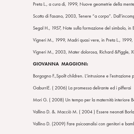
Preta L., a cura di, 1999, Nuove geometrie della mente,
Scotto di Fasano, 2003, Tenere “a corpo”. Dall’incompre
Segal H., 1957, Note sulla formazione del simbolo, in Bo
Vigneri M., 1999, Madri quasi vere, in Preta L., 1999,
Vigneri M., 2003, Mater dolorosa, Richard &Piggle, XI
GIOVANNA MAGGIONI:
Borgogno F.,Spoilt children. L’intrusione e l’estrazione 
GaburriE. ( 2006) La promessa delirante ed i piffe
Mori G. ( 2008) Un tempo per la maternità interiore B
Vallino D. &. Macciò M. ( 2004 ) Essere neonati Borl
Vallino D. (2009) Fare psicoanalisi con genitori e bamb