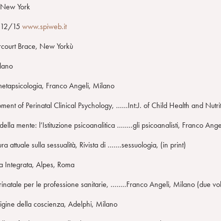
, New York
7/12/15
www.spiweb.it
rcourt Brace, New Yorkù
ilano
 metapsicologia, Franco Angeli, Milano
ent of Perinatal Clinical Psychology, ……Int:J. of Child Health and Nutri
lla mente: l’Istituzione psicoanalitica ……..gli psicoanalisti, Franco Ange
 attuale sulla sessualità, Rivista di …….sessuologia, (in print)
gia Integrata, Alpes, Roma
inatale per le professione sanitarie, ……..Franco Angeli, Milano (due vol
origine della coscienza, Adelphi, Milano