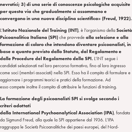
nevrotici; 3) di una serie di conoscenze psicologiche acquisite
per questa via che gradualmente si assommano e
convergono in una nuova disciplina scientifica
» (Freud, 1922)
.
L’
Istituto Nazionale del Training (INT)
, è l’organismo della
Società
Psicoanalitica Italiana
(SPI)
che provvede
alla selezione e alla
formazione di coloro che intendono diventare psicoanalisti
, in
base a quanto previsto dallo Statuto, dal Regolamento e
dalle Procedure del Regolamento della SPI
.
L’INT segue i
candidati selezionati nel loro percorso formativo, fino al loro ingresso
come soci (membri associati) nella SPI. Esso ha il compito di formulare e
aggiornare i programmi teorici e pratici della formazione. Ad
esso compete inoltre il compito di attribuire le funzioni di training.
La formazione degli psicoanalisti SPI si svolge secondo i
criteri adottati
dalla International Psychoanalytical Association (IPA)
, fondata
da Sigmund Freud, alla quale la SPI appartiene dal 1936. L’IPA
raggruppa le Società Psicoanalitiche dei paesi europei, del Nord-