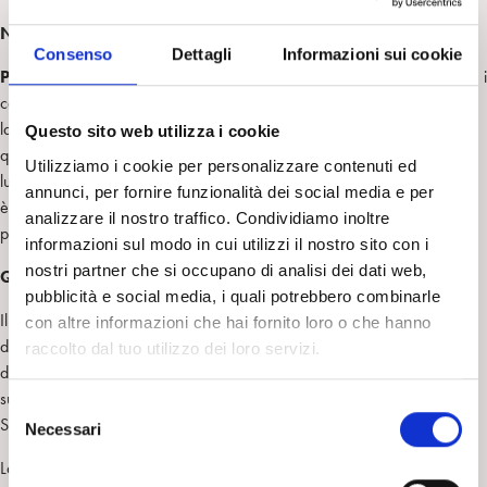
Norme
pratiche
per
l’iscrizione
al
Training
della
SPI
Consenso
Dettagli
Informazioni sui cookie
Prime Selezioni
: possono accedere ai colloqui per la prima selezione i
candidati in possesso della
laurea in Medicina e in Psicologia, entro il compimento del
Questo sito web utilizza i cookie
quarantacinquesimo anno d’età. I colloqui per le Prime Selezioni hanno
Utilizziamo i cookie per personalizzare contenuti ed
luogo una volta all’anno; il termine per la presentazione della domanda
annunci, per fornire funzionalità dei social media e per
è il 10 gennaio di ogni anno (fa fede la data di arrivo e non il timbro
analizzare il nostro traffico. Condividiamo inoltre
postale).
informazioni sul modo in cui utilizzi il nostro sito con i
nostri partner che si occupano di analisi dei dati web,
Quanto
costa
il
Training
della
SPI
pubblicità e social media, i quali potrebbero combinarle
Il costo dell’iscrizione ai colloqui per le
Prime Selezioni
è
con altre informazioni che hai fornito loro o che hanno
di
205,00 euro IVA compresa,
per le
Seconde Selezioni
è
raccolto dal tuo utilizzo dei loro servizi.
di
210,00 euro IVA compresa.
Il versamento potrà essere effettuato
successivamente all’arrivo della comunicazione da parte della
S
Segreteria Nazionale.
Necessari
e
l
La
quota annuale di iscrizione all’INT
è di
2.35
2
,00 euro IVA
e