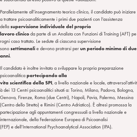
Parallelamente all’insegnamento teorico clinico, il candidato può iniziare
a trattare psicoanaliticamente i primi due pazienti con l’assistenza
della
supervisione individuale del proprio
lavoro
clinico
da parte di un Analista con Funzioni di Training (AFT) pe
rogni caso trattato. Le sedute di ciascuna supervisione
sono
settimanali
e devono protrarsi per
un periodo minimo di due
anni
.
Il candidato è inoltre invitato a sviluppare la propria preparazione
psicoanalitica
partecipando alla
vita scientifica della SPI
,
a livello nazionale e locale
,
attraversol’attivit
à dei 13 Centri psicoanalitici situati a: Torino, Milano, Padova, Bologna,
Genova, Firenze, Roma (due Centri), Napoli, Pavia, Palermo, Messina
(Centro dello Stretto) e Rimini (Centro Adriatico). È altresì promossa la
partecipazione agli appuntamenti congressuali a livello nazionale e
internazionale, della Federazione Europea di Psicoanalisi
(FEP) e dell’International Psychoanalytical Association (IPA).