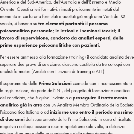
America e del Sud-America, dell’Australia e dell’Estremo e Medio
Oriente. Questi criteri formativi, rimasti praticamente immutati dal
momento in cui furono formulati e adottati già negli anni Venti del XX
secolo, si basano su
tre elementi portanti: il percorso
psicoanalitico personale; le lezioni e i seminari teorici; il
lavoro di supervisione, condotto da analisti esperti, delle
prime esperienze psicoanalitiche con pazienti.
Per essere ammesso alla formazione (training) il candidato analista deve
superare due prove di selezione, ciascuna costituita da tre colloqui con
analisti formatori (Analisti con Funzioni di Training o AFT).
Il superamento delle
Prime Selezioni
coincide con il riconoscimento e
la registrazione, da parte dell’INT, del progetto di formazione analitica
del candidato, che è quindi invitato o a
proseguire il trattamento
analitico già in atto
con un Analista Membro Ordinario della Società
Psicoanalitica Italiana o ad
iniziarne uno entro il periodo massimo
di due anni
dal superamento delle Prime Selezioni. In caso di risultato
negativo i colloqui possono essere ripetuti una sola volta, a distanza
minima di un anno dalla presentazione della prima domanda.