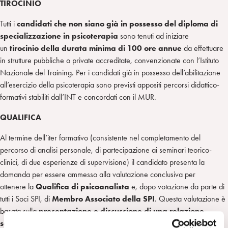
TIROCINIO
Tutti i
candidati che non siano già in possesso del diploma di
specializzazione in psicoterapia
sono tenuti ad iniziare
un
tirocinio della durata minima di 100 ore annue
da effettuare
in strutture pubbliche o private accreditate, convenzionate con l’Istituto
Nazionale del Training. Per i candidati già in possesso dell’abilitazione
all’esercizio della psicoterapia sono previsti appositi percorsi didattico-
formativi stabiliti dall’INT e concordati con il MUR.
QUALIFICA
Al termine dell’iter formativo (consistente nel completamento del
percorso di analisi personale, di partecipazione ai seminari teorico-
clinici, di due esperienze di supervisione) il candidato presenta la
domanda per essere ammesso alla valutazione conclusiva per
ottenere la
Qualifica
di psicoanalista
e, dopo votazione da parte di
tutti i Soci SPI, di
Membro Associato della SPI
. Questa valutazione è
basata sulla
presentazione e discussione di una relazione
scritta sui due casi clinici controllati in supervisione
.