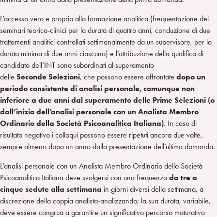
L’accesso vero e proprio alla formazione analitica (frequentazione dei
seminari teorico-clinici per la durata di quattro anni, conduzione di due
trattamenti analitici controllati settimanalmente da un supervisore, per la
durata minima di due anni ciascuno) e l’attribuzione della qualifica di
candidato dell’INT sono subordinati al superamento
delle
S
econd
e
S
elezion
i
, che possono essere affrontate
dopo un
periodo consistente di analisi personale
, comunque non
inferiore a due anni dal superamento delle Prime Selezioni
(o
dall’inizio dell’anali
si personale con un
Analista Membro
Ordinario della Società Psicoanalitica Italiana)
. In caso di
risultato negativo i colloqui possono essere ripetuti ancora due volte,
sempre almeno dopo un anno dalla presentazione dell’ultima domanda.
L’analisi personale con un Analista Membro Ordinario della Società
Psicoanalitica Italiana deve svolgersi con una frequenza
da tre a
cinque sedute alla settimana
in giorni diversi della settimana, a
discrezione della coppia analista-analizzando; la sua durata, variabile,
deve essere congrua a garantire un significativo percorso maturativo