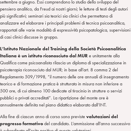
settembre a giugno. Essi comprendono lo studio dello sviluppo del
pensiero analitico, da Freud ai nostri giorni; le letture di testi degli autori
più significativi; seminari sia teorici sia clinici che permettano di
analizzare ed elaborare i principali problemi di tecnica psicoanalitica,
rapportati alle varie modalità di espressività psicopatologica, supervisioni
di casi clinici discusse in gruppo.
L’Istituto Nazionale del Training della Società Psicoanalitica
Italiana è un istituto riconosciuto dal MUR
e unitamente alla
Qualifica come psicoanalista rilascia un diploma di specializzazione in
psicoterapia riconosciuto dal MUR; in base all’art. 8 comma 2 del
Regolamento 509/1998, “il numero delle ore annuali di insegnamento
teorico e di formazione pratica è strutturato in misura non inferiore a
500 ore, di cui almeno 100 dedicate al tirocinio in strutture o servizi
pubblici o privati accreditati”. La ripartizione del monte ore è
annualmente definita nel piano didattico elaborato dall’INT.
Alla fine di ciascun anno di corso sono previste
valutazioni del
progresso formativo
del candidato. L’ammissione all’anno successivo
è subordinata all’esito positivo di queste valutazioni.