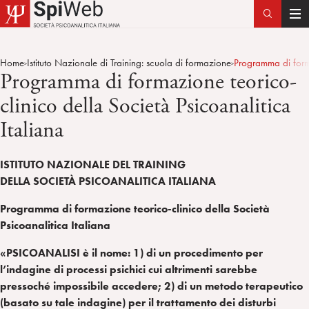
T
o
g
Home
Istituto Nazionale di Training: scuola di formazione
Programma di forma
>
>
g
Programma di formazione teorico-
l
clinico della Società Psicoanalitica
e
n
Italiana
a
v
ISTITUTO NAZIONALE DEL TRAINING
i
DELLA SOCIETÀ PSICOANALITICA ITALIANA
g
a
Programma di formazione teorico-clinico della Società
t
Psicoanalitica Italiana
i
o
«
PSICOANALISI è il nome: 1) di un procedimento per
n
l’indagine di processi psichici cui altrimenti sarebbe
pressoché impossibile accedere; 2) di un metodo terapeutico
(basato su tale indagine) per il trattamento dei disturbi