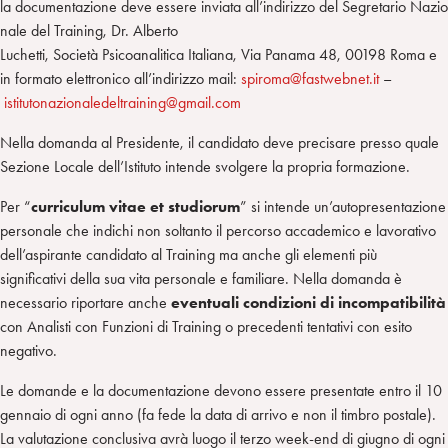
la documentazione deve essere inviata all’indirizzo del Segretario Nazio
nale del Training, Dr. Alberto
Luchetti, Società Psicoanalitica Italiana, Via Panama 48, 00198 Roma e
in formato elettronico all’indirizzo mail:
spiroma@fastwebnet.it
–
istitutonazionaledeltraining@gmail.com
Nella domanda al Presidente, il candidato deve precisare presso quale
Sezione Locale dell’Istituto intende svolgere la propria formazione.
Per “
curriculum vitae et studiorum
” si intende un’autopresentazione
personale che indichi non soltanto il percorso accademico e lavorativo
dell’aspirante candidato al Training ma anche gli elementi più
significativi della sua vita personale e familiare. Nella domanda è
necessario riportare anche
eventuali condizioni di incompatibilità
con Analisti con Funzioni di Training o precedenti tentativi con esito
negativo.
Le domande e la documentazione devono essere presentate entro il 10
gennaio di ogni anno (fa fede la data di arrivo e non il timbro postale).
La valutazione conclusiva avrà luogo il terzo week-end di giugno di ogni